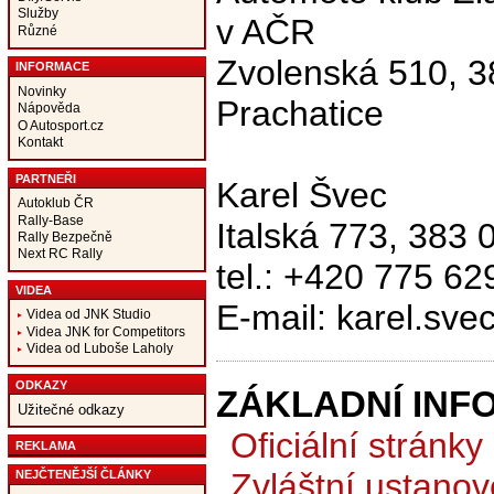
Služby
v AČR
Různé
Zvolenská 510, 3
INFORMACE
Novinky
Prachatice
Nápověda
O Autosport.cz
Kontakt
PARTNEŘI
Karel Švec
Autoklub ČR
Rally-Base
Italská 773, 383 
Rally Bezpečně
Next RC Rally
tel.: +420 775 62
VIDEA
E-mail: karel.sve
Videa od JNK Studio
Videa JNK for Competitors
Videa od Luboše Laholy
ODKAZY
ZÁKLADNÍ INF
Užitečné odkazy
Oficiální stránky
REKLAMA
Zvláštní ustanov
NEJČTENĚJŠÍ ČLÁNKY