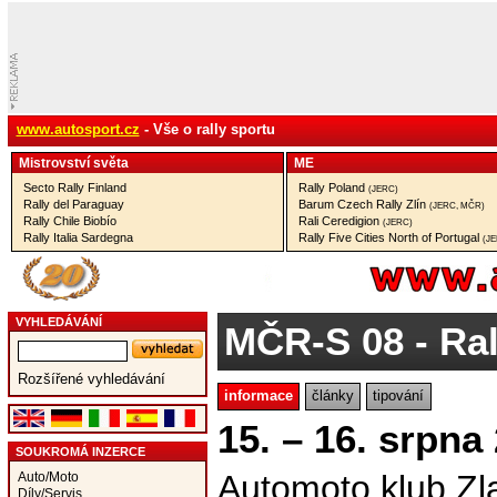
www.autosport.cz
- Vše o rally sportu
Mistrovství­ světa
ME
Secto Rally Finland
Rally Poland
(JERC)
Rally del Paraguay
Barum Czech Rally Zlín
(JERC, MČR)
Rally Chile Biobío
Rali Ceredigion
(JERC)
Rally Italia Sardegna
Rally Five Cities North of Portugal
(J
VYHLEDÁVÁNÍ
MČR-S 08
- Ral
Rozšířené vyhledávání
informace
články
tipování
15. – 16. srpna
SOUKROMÁ INZERCE
Automoto klub Zl
Auto/Moto
Díly/Servis