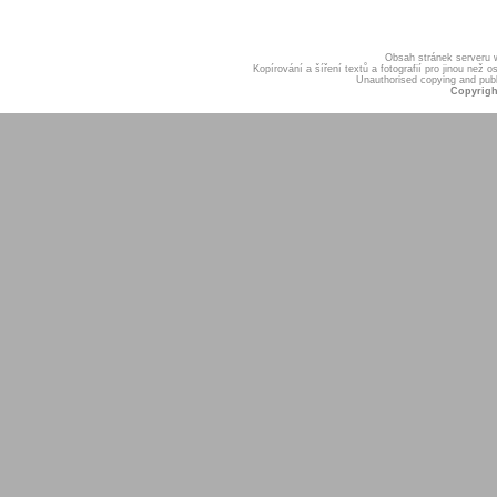
Obsah stránek serveru
Kopírování a šíření textů a fotografií pro jinou ne
Unauthorised copying and publis
Copyrigh