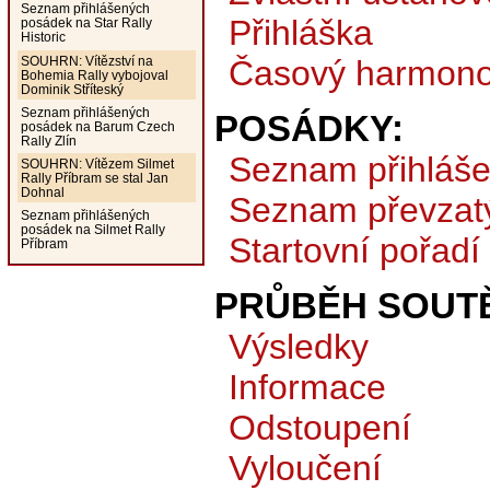
Seznam přihlášených
Přihláška
posádek na Star Rally
Historic
SOUHRN: Vítězství na
Časový harmon
Bohemia Rally vybojoval
Dominik Stříteský
Seznam přihlášených
POSÁDKY:
posádek na Barum Czech
Rally Zlín
Seznam přihláš
SOUHRN: Vítězem Silmet
Rally Příbram se stal Jan
Dohnal
Seznam převzat
Seznam přihlášených
posádek na Silmet Rally
Startovní pořadí
Příbram
PRŮBĚH SOUTĚ
Výsledky
Informace
Odstoupení
Vyloučení