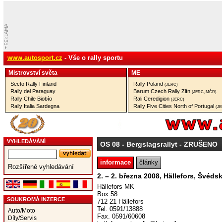
www.autosport.cz
- Vše o rally sportu
Mistrovství­ světa
ME
Secto Rally Finland
Rally Poland
(JERC)
Rally del Paraguay
Barum Czech Rally Zlín
(JERC, MČR)
Rally Chile Biobío
Rali Ceredigion
(JERC)
Rally Italia Sardegna
Rally Five Cities North of Portugal
(J
VYHLEDÁVÁNÍ
OS 08
- Bergslagsrallyt - ZRUŠENO
informace
články
Rozšířené vyhledávání
2. – 2. března 2008, Hällefors, Švéds
Hällefors MK
Box 58
SOUKROMÁ INZERCE
712 21 Hällefors
Tel. 0591/13888
Auto/Moto
Fax. 0591/60608
Díly/Servis