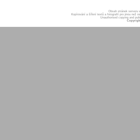
Obsah stránek serveru
Kopírování a šíření textů a fotografií pro jinou ne
Unauthorised copying and publis
Copyrigh