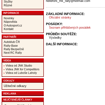
hellefors_mk_rally@hotmail.com
Služby
Různé
INFORMACE
ZÁKLADNÍ INFORMACE:
Oficiální stránky
Novinky
Nápověda
POSÁDKY:
O Autosport.cz
Seznam přihlášených posádek
Kontakt
PRŮBĚH SOUTĚŽE:
PARTNEŘI
Výsledky
Autoklub ČR
DALŠÍ INFORMACE:
Rally-Base
Rally Bezpečně
Next RC Rally
VIDEA
Videa od JNK Studio
Videa JNK for Competitors
Videa od Luboše Laholy
ODKAZY
Užitečné odkazy
REKLAMA
NEJČTENĚJŠÍ ČLÁNKY