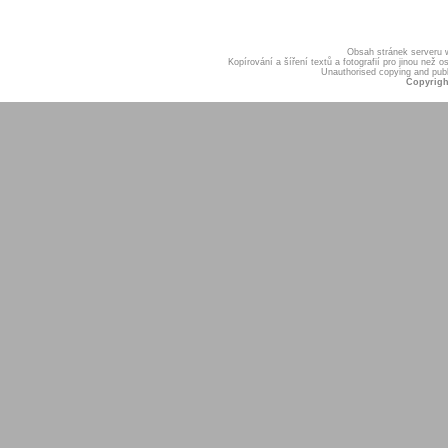
Obsah stránek serveru
Kopírování a šíření textů a fotografií pro jinou ne
Unauthorised copying and publis
Copyrigh