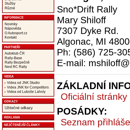
Služby
Sno*Drift Rally
Různé
Mary Shiloff
INFORMACE
Novinky
7307 Dyke Rd.
Nápověda
O Autosport.cz
Kontakt
Algonac, MI 480
PARTNEŘI
Ph: (586) 725-30
Autoklub ČR
Rally-Base
E-mail: mshiloff
Rally Bezpečně
Next RC Rally
VIDEA
ZÁKLADNÍ INF
Videa od JNK Studio
Videa JNK for Competitors
Videa od Luboše Laholy
Oficiální stránky
ODKAZY
Užitečné odkazy
POSÁDKY:
REKLAMA
Seznam přihláš
NEJČTENĚJŠÍ ČLÁNKY