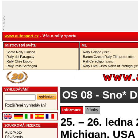
www.autosport.cz
- Vše o rally sportu
Mistrovství­ světa
ME
Secto Rally Finland
Rally Poland
(JERC)
Rally del Paraguay
Barum Czech Rally Zlín
(JERC, MČR)
Rally Chile Biobío
Rali Ceredigion
(JERC)
Rally Italia Sardegna
Rally Five Cities North of Portugal
(J
VYHLEDÁVÁNÍ
OS 08
- Sno* Dr
Rozšířené vyhledávání
informace
články
25. – 26. ledna 
SOUKROMÁ INZERCE
Michigan, USA
Auto/Moto
Díly/Servis