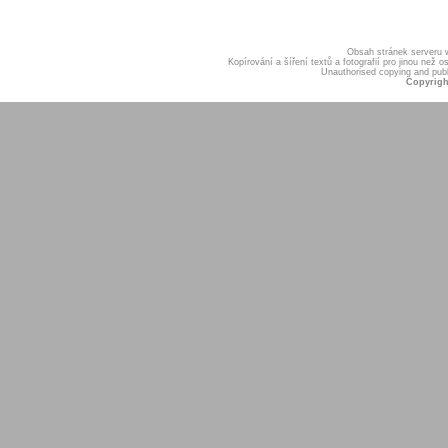
Obsah stránek serveru
Kopírování a šíření textů a fotografií pro jinou ne
Unauthorised copying and publis
Copyrigh