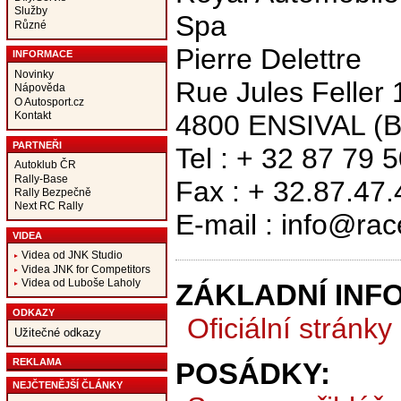
Služby
Spa
Různé
Pierre Delettre
INFORMACE
Novinky
Rue Jules Feller 
Nápověda
O Autosport.cz
4800 ENSIVAL (B
Kontakt
PARTNEŘI
Tel : + 32 87 79 
Autoklub ČR
Rally-Base
Fax : + 32.87.47.
Rally Bezpečně
Next RC Rally
E-mail : info@race
VIDEA
Videa od JNK Studio
Videa JNK for Competitors
Videa od Luboše Laholy
ZÁKLADNÍ INF
ODKAZY
Oficiální stránky
Užitečné odkazy
REKLAMA
POSÁDKY:
NEJČTENĚJŠÍ ČLÁNKY