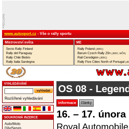
www.autosport.cz
- Vše o rally sportu
Mistrovství­ světa
ME
Secto Rally Finland
Rally Poland
(JERC)
Rally del Paraguay
Barum Czech Rally Zlín
(JERC, MČR)
Rally Chile Biobío
Rali Ceredigion
(JERC)
Rally Italia Sardegna
Rally Five Cities North of Portugal
(J
VYHLEDÁVÁNÍ
OS 08
- Legend
Rozšířené vyhledávání
informace
články
16. – 17. února
SOUKROMÁ INZERCE
Royal Automobile
Auto/Moto
Díly/Servis