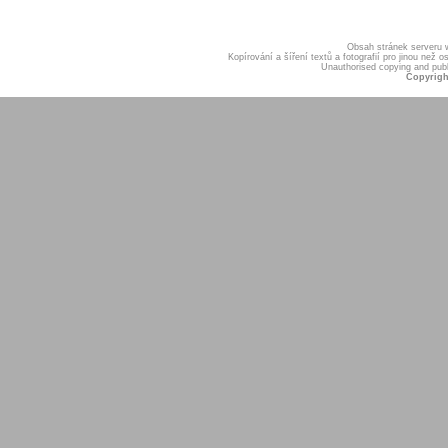
Obsah stránek serveru
Kopírování a šíření textů a fotografií pro jinou ne
Unauthorised copying and publis
Copyrigh