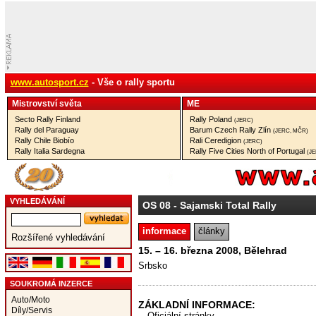
www.autosport.cz
- Vše o rally sportu
Mistrovství­ světa
ME
Secto Rally Finland
Rally Poland
(JERC)
Rally del Paraguay
Barum Czech Rally Zlín
(JERC, MČR)
Rally Chile Biobío
Rali Ceredigion
(JERC)
Rally Italia Sardegna
Rally Five Cities North of Portugal
(J
VYHLEDÁVÁNÍ
OS 08
- Sajamski Total Rally
informace
články
Rozšířené vyhledávání
15. – 16. března 2008, Bělehrad
Srbsko
SOUKROMÁ INZERCE
Auto/Moto
ZÁKLADNÍ INFORMACE:
Díly/Servis
Oficiální stránky