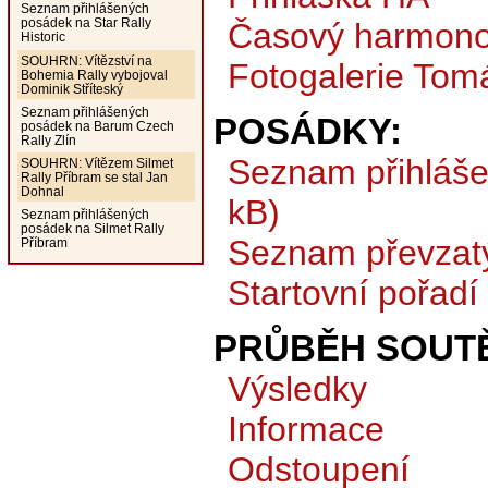
Seznam přihlášených
posádek na Star Rally
Časový harmono
Historic
SOUHRN: Vítězství na
Fotogalerie Tom
Bohemia Rally vybojoval
Dominik Stříteský
Seznam přihlášených
POSÁDKY:
posádek na Barum Czech
Rally Zlín
Seznam přihláš
SOUHRN: Vítězem Silmet
Rally Příbram se stal Jan
Dohnal
kB)
Seznam přihlášených
posádek na Silmet Rally
Seznam převzat
Příbram
Startovní pořadí
PRŮBĚH SOUTĚ
Výsledky
Informace
Odstoupení