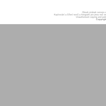
Obsah stránek serveru
Kopírování a šíření textů a fotografií pro jinou ne
Unauthorised copying and publis
Copyrigh