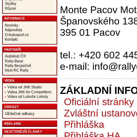
Služby
Monte Pacov Mot
Různé
Španovského 13
INFORMACE
Novinky
395 01 Pacov
Nápověda
O Autosport.cz
Kontakt
PARTNEŘI
tel.: +420 602 4
Autoklub ČR
Rally-Base
e-mail: info@ral
Rally Bezpečně
Next RC Rally
VIDEA
ZÁKLADNÍ INF
Videa od JNK Studio
Videa JNK for Competitors
Videa od Luboše Laholy
Oficiální stránky
ODKAZY
Zvláštní ustanov
Užitečné odkazy
Přihláška
REKLAMA
NEJČTENĚJŠÍ ČLÁNKY
Přihláška HA