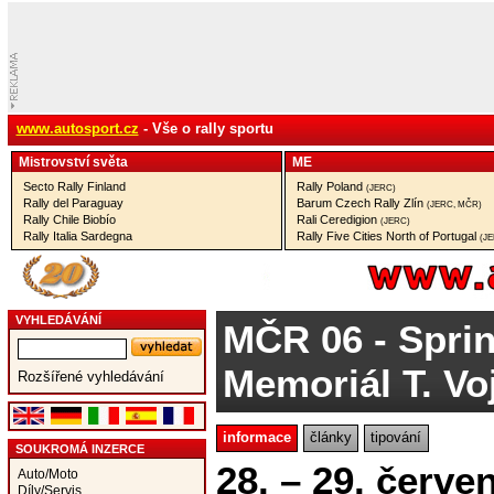
www.autosport.cz
- Vše o rally sportu
Mistrovství­ světa
ME
Secto Rally Finland
Rally Poland
(JERC)
Rally del Paraguay
Barum Czech Rally Zlín
(JERC, MČR)
Rally Chile Biobío
Rali Ceredigion
(JERC)
Rally Italia Sardegna
Rally Five Cities North of Portugal
(J
VYHLEDÁVÁNÍ
MČR 06
- Sprin
Memoriál T. Vo
Rozšířené vyhledávání
informace
články
tipování
SOUKROMÁ INZERCE
28. – 29. červe
Auto/Moto
Díly/Servis