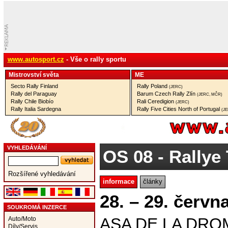
www.autosport.cz
- Vše o rally sportu
Mistrovství­ světa
ME
Secto Rally Finland
Rally Poland
(JERC)
Rally del Paraguay
Barum Czech Rally Zlín
(JERC, MČR)
Rally Chile Biobío
Rali Ceredigion
(JERC)
Rally Italia Sardegna
Rally Five Cities North of Portugal
(J
VYHLEDÁVÁNÍ
OS 08
- Rallye 
Rozšířené vyhledávání
informace
články
28. – 29. červn
SOUKROMÁ INZERCE
ASA DE LA DRO
Auto/Moto
Díly/Servis