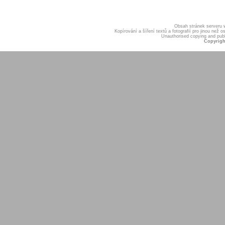
Obsah stránek serveru
Kopírování a šíření textů a fotografií pro jinou ne
Unauthorised copying and publis
Copyrigh