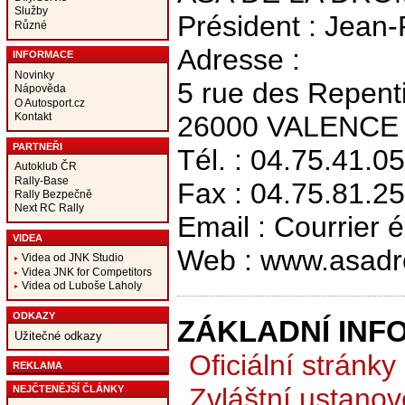
Služby
Président : Jean
Různé
Adresse :
INFORMACE
Novinky
5 rue des Repent
Nápověda
O Autosport.cz
26000 VALENCE
Kontakt
PARTNEŘI
Tél. : 04.75.41.0
Autoklub ČR
Rally-Base
Fax : 04.75.81.25
Rally Bezpečně
Next RC Rally
Email : Courrier 
VIDEA
Web : www.asad
Videa od JNK Studio
Videa JNK for Competitors
Videa od Luboše Laholy
ODKAZY
ZÁKLADNÍ INF
Užitečné odkazy
Oficiální stránky
REKLAMA
Zvláštní ustanov
NEJČTENĚJŠÍ ČLÁNKY