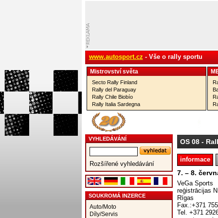
www.autosport.cz
- Vše o rally sportu
Mistrovství­ světa
M
Secto Rally Finland
Ra
Rally del Paraguay
Ba
Rally Chile Biobío
Ra
Rally Italia Sardegna
Ra
VYHLEDÁVÁNÍ
OS 08
- Ral
informace
Rozšířené vyhledávání
7. – 8. červ
VeGa Sports
reģistrācijas 
SOUKROMÁ INZERCE
Rīgas
Fax.:+371 75
Auto/Moto
Tel. +371 292
Díly/Servis