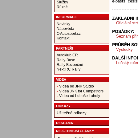
e-pasts: cesisr
Služby
Různé
INFORMACE
ZÁKLADNÍ 
Oficiální st
Novinky
Nápověda
POSÁDKY:
O Autosport.cz
Seznam při
Kontakt
PRŮBĚH SO
PARTNEŘI
Výsledky
Autoklub ČR
DALŠÍ INF
Rally-Base
Loňský ročn
Rally Bezpečně
Next RC Rally
VIDEA
Videa od JNK Studio
Videa JNK for Competitors
Videa od Luboše Laholy
ODKAZY
Užitečné odkazy
REKLAMA
NEJČTENĚJŠÍ ČLÁNKY