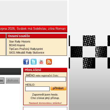
 srpna 2026, Svátek má Soběslav, zítra Roman
Ostatní­ soutěže
Star Rally Historic
BOAS Kopná
TipCars Pražský Rallysprint
Síť21 Mikuláš Rally Slušovice
PŘIHLÁŠENÍ
JMÉNO
:
nebo registrační číslo
eo
diskuse
HESLO:
Zapomněl jsem heslo.
Chci získat plný přístup.
Nastavit domovskou stránku!