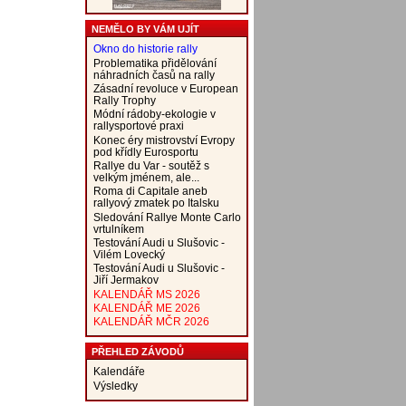
NEMĚLO BY VÁM UJÍT
Okno do historie rally
Problematika přidělování
náhradních časů na rally
Zásadní revoluce v European
Rally Trophy
Módní rádoby-ekologie v
rallysportové praxi
Konec éry mistrovství Evropy
pod křídly Eurosportu
Rallye du Var - soutěž s
velkým jménem, ale...
Roma di Capitale aneb
rallyový zmatek po Italsku
Sledování Rallye Monte Carlo
vrtulníkem
Testování Audi u Slušovic -
Vilém Lovecký
Testování Audi u Slušovic -
Jiří Jermakov
KALENDÁŘ MS 2026
KALENDÁŘ ME 2026
KALENDÁŘ MČR 2026
PŘEHLED ZÁVODŮ
Kalendáře
Výsledky