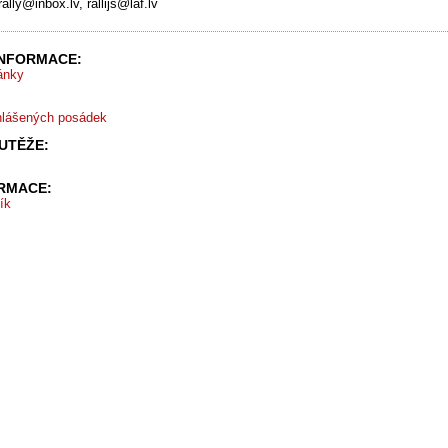
ally@inbox.lv, rallijs@laf.lv
INFORMACE:
ránky
hlášených posádek
UTĚŽE:
ORMACE:
ík