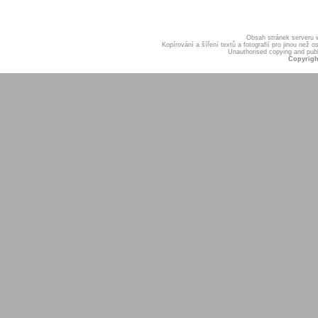
Obsah stránek serveru
Kopírování a šíření textů a fotografií pro jinou ne
Unauthorised copying and publis
Copyrigh