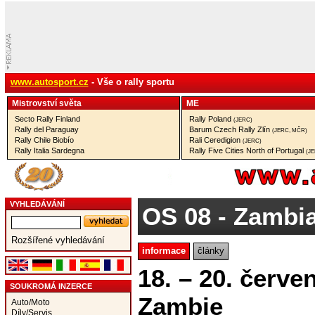
www.autosport.cz
- Vše o rally sportu
Mistrovství­ světa
ME
Secto Rally Finland
Rally Poland
(JERC)
Rally del Paraguay
Barum Czech Rally Zlín
(JERC, MČR)
Rally Chile Biobío
Rali Ceredigion
(JERC)
Rally Italia Sardegna
Rally Five Cities North of Portugal
(J
VYHLEDÁVÁNÍ
OS 08
- Zambia
Rozšířené vyhledávání
informace
články
18. – 20. červe
SOUKROMÁ INZERCE
Zambie
Auto/Moto
Díly/Servis