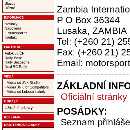
Služby
Zambia Internatio
Různé
P O Box 36344
INFORMACE
Novinky
Lusaka, ZAMBIA
Nápověda
O Autosport.cz
Kontakt
Tel: (+260 21) 2
PARTNEŘI
Fax: (+260 21) 2
Autoklub ČR
Rally-Base
Email: motorspo
Rally Bezpečně
Next RC Rally
VIDEA
ZÁKLADNÍ INF
Videa od JNK Studio
Videa JNK for Competitors
Videa od Luboše Laholy
Oficiální stránky
ODKAZY
Užitečné odkazy
POSÁDKY:
REKLAMA
Seznam přihláš
NEJČTENĚJŠÍ ČLÁNKY