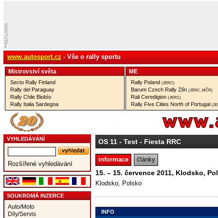
www.autosport.cz
- Vše o rally sportu
Mistrovství­ světa
ME
Secto Rally Finland
Rally Poland
(JERC)
Rally del Paraguay
Barum Czech Rally Zlín
(JERC, MČR)
Rally Chile Biobío
Rali Ceredigion
(JERC)
Rally Italia Sardegna
Rally Five Cities North of Portugal
(J
VYHLEDÁVÁNÍ
OS 11
- Test - Fiesta RRC
informace
články
Rozšířené vyhledávání
15. – 15. července 2011, Klodsko, Po
Klodsko, Polsko
SOUKROMÁ INZERCE
Auto/Moto
INFO
Díly/Servis