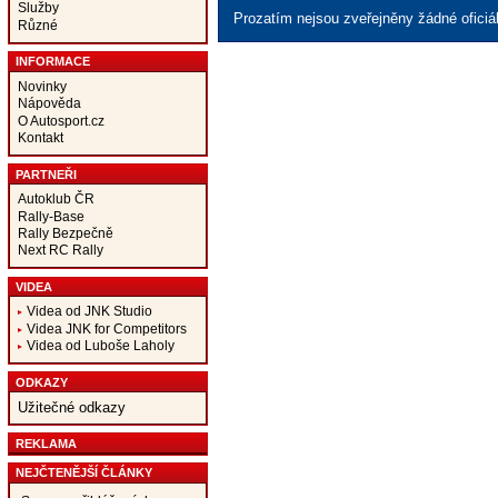
Služby
Prozatím nejsou zveřejněny žádné oficiá
Různé
INFORMACE
Novinky
Nápověda
O Autosport.cz
Kontakt
PARTNEŘI
Autoklub ČR
Rally-Base
Rally Bezpečně
Next RC Rally
VIDEA
Videa od JNK Studio
Videa JNK for Competitors
Videa od Luboše Laholy
ODKAZY
Užitečné odkazy
REKLAMA
NEJČTENĚJŠÍ ČLÁNKY