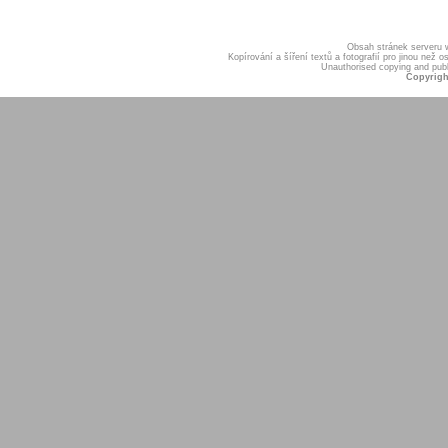
Obsah stránek serveru
Kopírování a šíření textů a fotografií pro jinou ne
Unauthorised copying and publis
Copyrigh