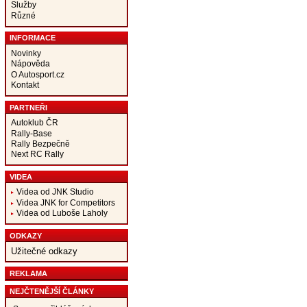
Služby
Různé
INFORMACE
Novinky
Nápověda
O Autosport.cz
Kontakt
PARTNEŘI
Autoklub ČR
Rally-Base
Rally Bezpečně
Next RC Rally
VIDEA
Videa od JNK Studio
Videa JNK for Competitors
Videa od Luboše Laholy
ODKAZY
Užitečné odkazy
REKLAMA
NEJČTENĚJŠÍ ČLÁNKY