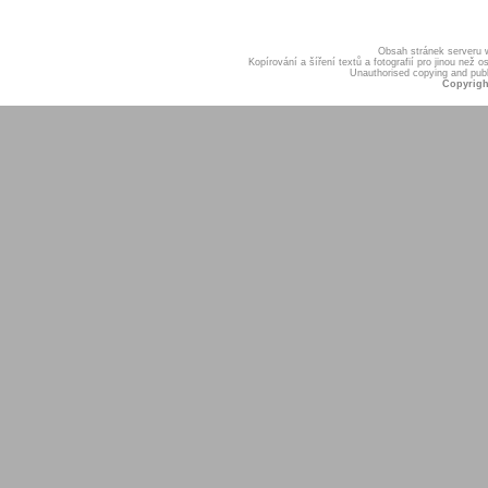
Obsah stránek serveru
Kopírování a šíření textů a fotografií pro jinou ne
Unauthorised copying and publis
Copyrigh