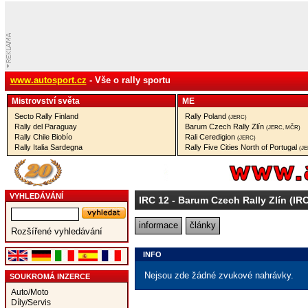
www.autosport.cz
- Vše o rally sportu
Mistrovství­ světa
ME
Secto Rally Finland
Rally Poland
(JERC)
Rally del Paraguay
Barum Czech Rally Zlín
(JERC, MČR)
Rally Chile Biobío
Rali Ceredigion
(JERC)
Rally Italia Sardegna
Rally Five Cities North of Portugal
(J
VYHLEDÁVÁNÍ
IRC 12
- Barum Czech Rally Zlín (IR
informace
články
Rozšířené vyhledávání
INFO
Nejsou zde žádné zvukové nahrávky.
SOUKROMÁ INZERCE
Auto/Moto
Díly/Servis