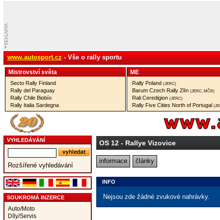
www.autosport.cz
- Vše o rally sportu
Mistrovství­ světa
ME
Secto Rally Finland
Rally Poland
(JERC)
Rally del Paraguay
Barum Czech Rally Zlín
(JERC, MČR)
Rally Chile Biobío
Rali Ceredigion
(JERC)
Rally Italia Sardegna
Rally Five Cities North of Portugal
(J
VYHLEDÁVÁNÍ
OS 12
- Rallye Vizovice
informace
články
Rozšířené vyhledávání
INFO
Nejsou zde žádné zvukové nahrávky.
SOUKROMÁ INZERCE
Auto/Moto
Díly/Servis