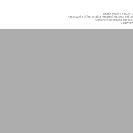
Obsah stránek serveru
Kopírování a šíření textů a fotografií pro jinou ne
Unauthorised copying and publis
Copyrigh