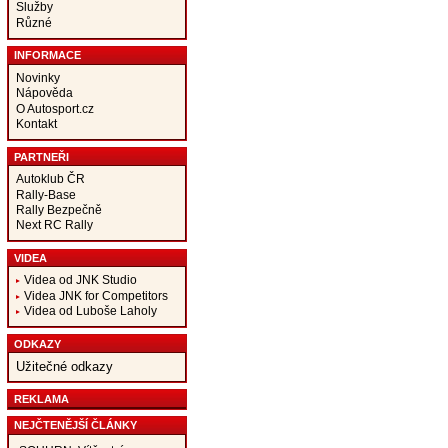
Služby
Různé
INFORMACE
Novinky
Nápověda
O Autosport.cz
Kontakt
PARTNEŘI
Autoklub ČR
Rally-Base
Rally Bezpečně
Next RC Rally
VIDEA
Videa od JNK Studio
Videa JNK for Competitors
Videa od Luboše Laholy
ODKAZY
Užitečné odkazy
REKLAMA
NEJČTENĚJŠÍ ČLÁNKY