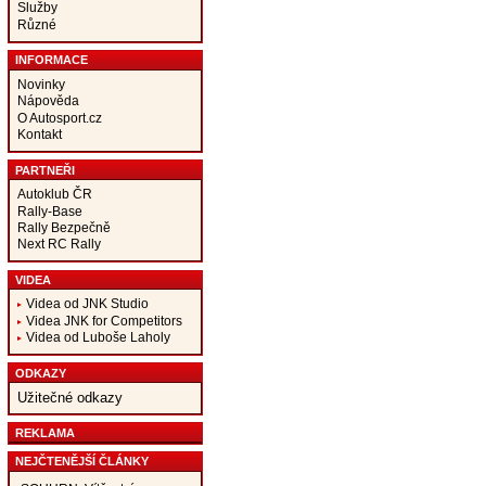
Služby
Různé
INFORMACE
Novinky
Nápověda
O Autosport.cz
Kontakt
PARTNEŘI
Autoklub ČR
Rally-Base
Rally Bezpečně
Next RC Rally
VIDEA
Videa od JNK Studio
Videa JNK for Competitors
Videa od Luboše Laholy
ODKAZY
Užitečné odkazy
REKLAMA
NEJČTENĚJŠÍ ČLÁNKY