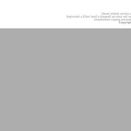
Obsah stránek serveru
Kopírování a šíření textů a fotografií pro jinou ne
Unauthorised copying and publis
Copyrigh