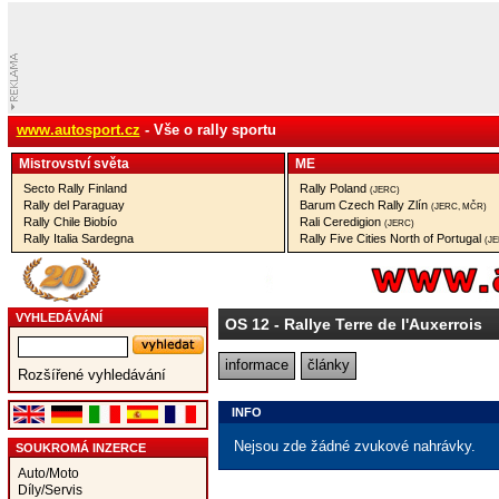
www.autosport.cz
- Vše o rally sportu
Mistrovství­ světa
ME
Secto Rally Finland
Rally Poland
(JERC)
Rally del Paraguay
Barum Czech Rally Zlín
(JERC, MČR)
Rally Chile Biobío
Rali Ceredigion
(JERC)
Rally Italia Sardegna
Rally Five Cities North of Portugal
(J
VYHLEDÁVÁNÍ
OS 12
- Rallye Terre de l'Auxerrois
informace
články
Rozšířené vyhledávání
INFO
Nejsou zde žádné zvukové nahrávky.
SOUKROMÁ INZERCE
Auto/Moto
Díly/Servis