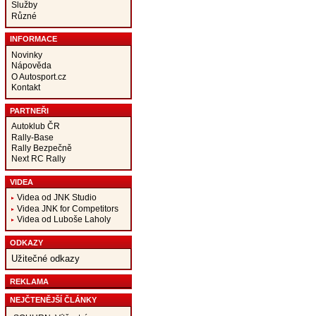
Služby
Různé
INFORMACE
Novinky
Nápověda
O Autosport.cz
Kontakt
PARTNEŘI
Autoklub ČR
Rally-Base
Rally Bezpečně
Next RC Rally
VIDEA
Videa od JNK Studio
Videa JNK for Competitors
Videa od Luboše Laholy
ODKAZY
Užitečné odkazy
REKLAMA
NEJČTENĚJŠÍ ČLÁNKY