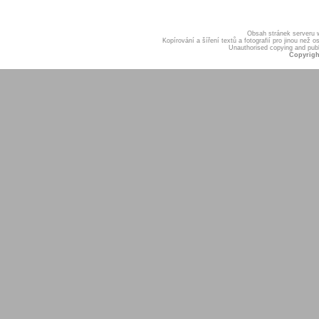
Obsah stránek serveru
Kopírování a šíření textů a fotografií pro jinou ne
Unauthorised copying and publis
Copyrigh