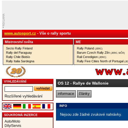
www.autosport.cz
- Vše o rally sportu
Mistrovství­ světa
ME
Secto Rally Finland
Rally Poland
(JERC)
Rally del Paraguay
Barum Czech Rally Zlín
(JERC, MČR)
Rally Chile Biobío
Rali Ceredigion
(JERC)
Rally Italia Sardegna
Rally Five Cities North of Portugal
(J
VYHLEDÁVÁNÍ
OS 12
- Rallye de Wallonie
informace
články
Rozšířené vyhledávání
INFO
Nejsou zde žádné zvukové nahrávky.
SOUKROMÁ INZERCE
Auto/Moto
Díly/Servis