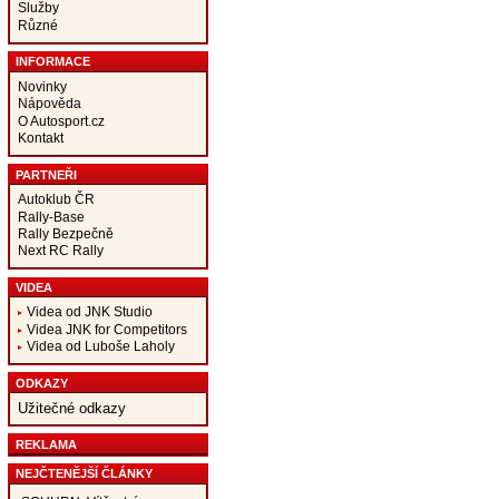
Služby
Různé
INFORMACE
Novinky
Nápověda
O Autosport.cz
Kontakt
PARTNEŘI
Autoklub ČR
Rally-Base
Rally Bezpečně
Next RC Rally
VIDEA
Videa od JNK Studio
Videa JNK for Competitors
Videa od Luboše Laholy
ODKAZY
Užitečné odkazy
REKLAMA
NEJČTENĚJŠÍ ČLÁNKY