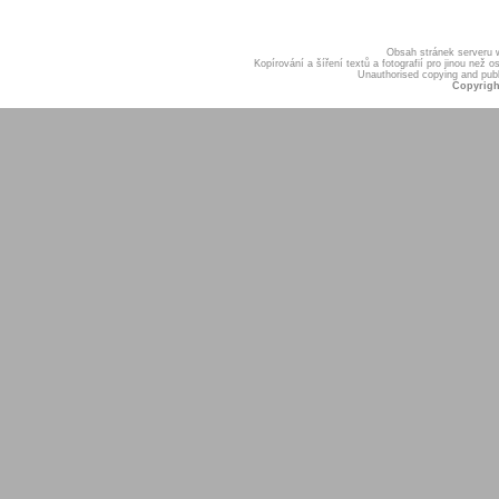
Obsah stránek serveru
Kopírování a šíření textů a fotografií pro jinou ne
Unauthorised copying and publis
Copyrigh