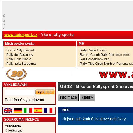
www.autosport.cz
- Vše o rally sportu
Mistrovství­ světa
ME
Secto Rally Finland
Rally Poland
(JERC)
Rally del Paraguay
Barum Czech Rally Zlín
(JERC, MČR)
Rally Chile Biobío
Rali Ceredigion
(JERC)
Rally Italia Sardegna
Rally Five Cities North of Portugal
(J
VYHLEDÁVÁNÍ
OS 12
- Mikuláš Rallysprint Slušo
informace
články
Rozšířené vyhledávání
INFO
Nejsou zde žádné zvukové nahrávky.
SOUKROMÁ INZERCE
Auto/Moto
Díly/Servis