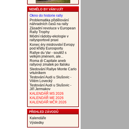
NEMĚLO BY VÁM UJÍT
Okno do historie rally
Problematika přidělování
náhradních časů na rally
Zásadní revoluce v European
Rally Trophy
Módní rádoby-ekologie v
rallysportové praxi
Konec éry mistrovství Evropy
pod křídly Eurosportu
Rallye du Var - soutěž s
velkým jménem, ale...
Roma di Capitale aneb
rallyový zmatek po Italsku
Sledování Rallye Monte Carlo
vrtulníkem
Testování Audi u Slušovic -
Vilém Lovecký
Testování Audi u Slušovic -
Jiří Jermakov
KALENDÁŘ MS 2026
KALENDÁŘ ME 2026
KALENDÁŘ MČR 2026
PŘEHLED ZÁVODŮ
Kalendáře
Výsledky