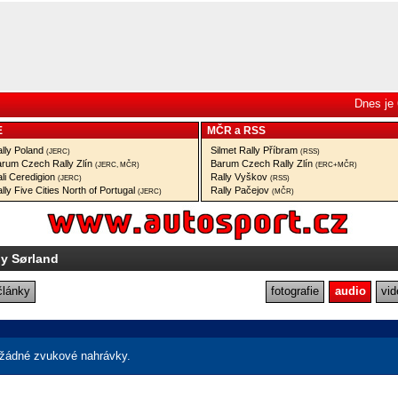
Dnes je 
E
MČR
a
RSS
lly Poland
Silmet Rally Příbram
(JERC)
(RSS)
rum Czech Rally Zlín
Barum Czech Rally Zlín
(JERC, MČR)
(ERC+MČR)
li Ceredigion
Rally Vyškov
(JERC)
(RSS)
lly Five Cities North of Portugal
Rally Pačejov
(JERC)
(MČR)
ly Sørland
články
fotografie
audio
vid
žádné zvukové nahrávky.