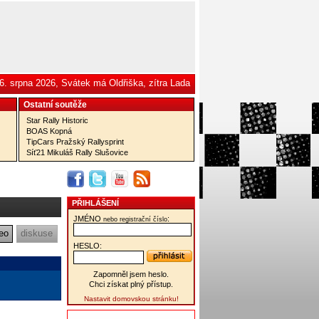
6. srpna 2026, Svátek má Oldřiška, zítra Lada
Ostatní­ soutěže
Star Rally Historic
BOAS Kopná
TipCars Pražský Rallysprint
Síť21 Mikuláš Rally Slušovice
PŘIHLÁŠENÍ
JMÉNO
:
nebo registrační číslo
eo
diskuse
HESLO:
Zapomněl jsem heslo.
Chci získat plný přístup.
Nastavit domovskou stránku!