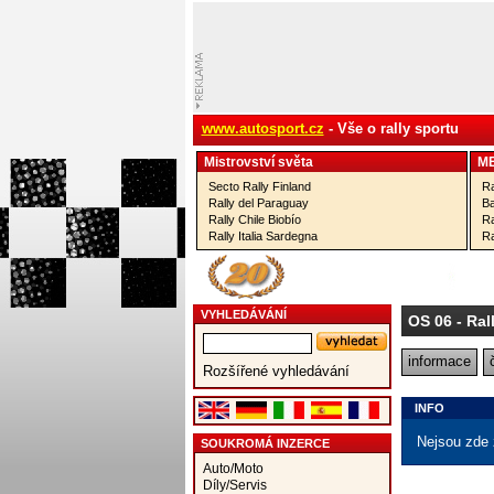
www.autosport.cz
- Vše o rally sportu
Mistrovství­ světa
M
Secto Rally Finland
Ra
Rally del Paraguay
Ba
Rally Chile Biobío
Ra
Rally Italia Sardegna
Ra
VYHLEDÁVÁNÍ
OS 06
- Ral
informace
Rozšířené vyhledávání
INFO
Nejsou zde 
SOUKROMÁ INZERCE
Auto/Moto
Díly/Servis