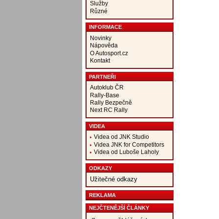
Služby
Různé
INFORMACE
Novinky
Nápověda
O Autosport.cz
Kontakt
PARTNEŘI
Autoklub ČR
Rally-Base
Rally Bezpečně
Next RC Rally
VIDEA
Videa od JNK Studio
Videa JNK for Competitors
Videa od Luboše Laholy
ODKAZY
Užitečné odkazy
REKLAMA
NEJČTENĚJŠÍ ČLÁNKY