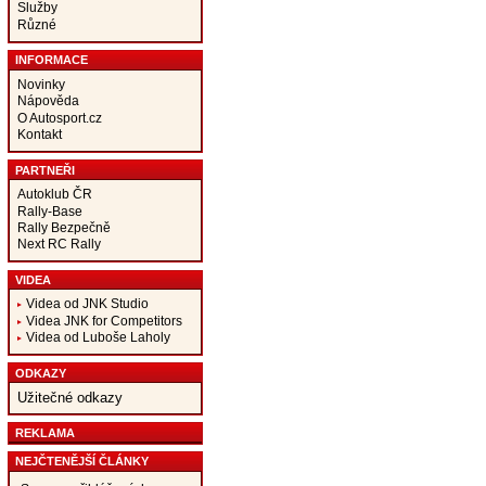
Služby
Různé
INFORMACE
Novinky
Nápověda
O Autosport.cz
Kontakt
PARTNEŘI
Autoklub ČR
Rally-Base
Rally Bezpečně
Next RC Rally
VIDEA
Videa od JNK Studio
Videa JNK for Competitors
Videa od Luboše Laholy
ODKAZY
Užitečné odkazy
REKLAMA
NEJČTENĚJŠÍ ČLÁNKY