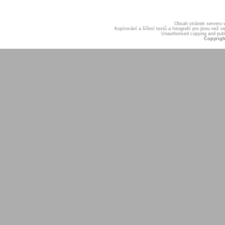
Obsah stránek serveru
Kopírování a šíření textů a fotografií pro jinou ne
Unauthorised copying and publis
Copyrigh