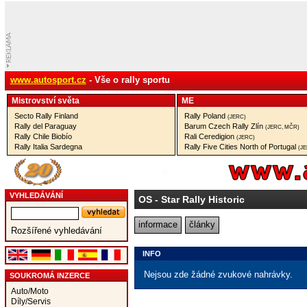
www.autosport.cz
- Vše o rally sportu
Mistrovství­ světa
ME
Secto Rally Finland
Rally Poland
(JERC)
Rally del Paraguay
Barum Czech Rally Zlín
(JERC, MČR)
Rally Chile Biobío
Rali Ceredigion
(JERC)
Rally Italia Sardegna
Rally Five Cities North of Portugal
(J
VYHLEDÁVÁNÍ
OS
- Star Rally Historic
informace
články
Rozšířené vyhledávání
INFO
Nejsou zde žádné zvukové nahrávky.
SOUKROMÁ INZERCE
Auto/Moto
Díly/Servis