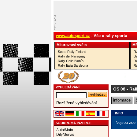
www.autosport.cz
- Vše o rally sportu
Mistrovství­ světa
M
Secto Rally Finland
Ra
Rally del Paraguay
Ba
Rally Chile Biobío
Ra
Rally Italia Sardegna
Ra
VYHLEDÁVÁNÍ
OS 08
- Ral
informace
Rozšířené vyhledávání
INFO
Nejsou zde 
SOUKROMÁ INZERCE
Auto/Moto
Díly/Servis