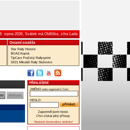
6. srpna 2026, Svátek má Oldřiška, zítra Lada
Ostatní­ soutěže
Star Rally Historic
BOAS Kopná
TipCars Pražský Rallysprint
Síť21 Mikuláš Rally Slušovice
PŘIHLÁŠENÍ
JMÉNO
:
nebo registrační číslo
eo
diskuse
HESLO:
Zapomněl jsem heslo.
Chci získat plný přístup.
Nastavit domovskou stránku!