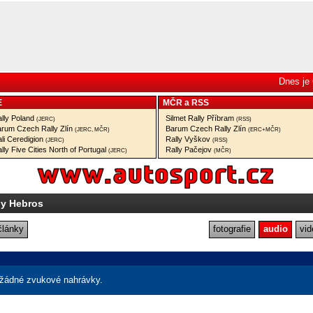
Dnes je 
E
MČR
a
RSS
lly Poland
Silmet Rally Příbram
(JERC)
(RSS)
rum Czech Rally Zlín
Barum Czech Rally Zlín
(JERC, MČR)
(ERC+MČR)
li Ceredigion
Rally Vyškov
(JERC)
(RSS)
lly Five Cities North of Portugal
Rally Pačejov
(JERC)
(MČR)
ly Hebros
články
fotografie
audio
vid
žádné zvukové nahrávky.