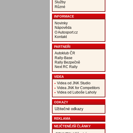
Služby
Různé
INFORMACE
Novinky
Nápověda
O Autosport.cz
Kontakt
PARTNEŘI
Autoklub ČR
Rally-Base
Rally Bezpečně
Next RC Rally
VIDEA
Videa od JNK Studio
Videa JNK for Competitors
Videa od Luboše Laholy
ODKAZY
Užitečné odkazy
REKLAMA
NEJČTENĚJŠÍ ČLÁNKY