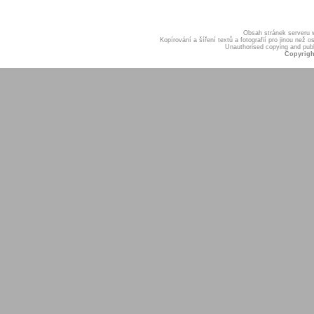
Obsah stránek serveru
Kopírování a šíření textů a fotografií pro jinou ne
Unauthorised copying and publis
Copyrigh