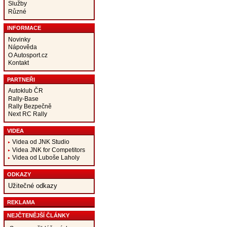
Služby
Různé
INFORMACE
Novinky
Nápověda
O Autosport.cz
Kontakt
PARTNEŘI
Autoklub ČR
Rally-Base
Rally Bezpečně
Next RC Rally
VIDEA
Videa od JNK Studio
Videa JNK for Competitors
Videa od Luboše Laholy
ODKAZY
Užitečné odkazy
REKLAMA
NEJČTENĚJŠÍ ČLÁNKY