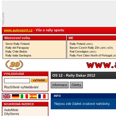
www.autosport.cz
- Vše o rally sportu
Mistrovství­ světa
ME
Secto Rally Finland
Rally Poland
(JERC)
Rally del Paraguay
Barum Czech Rally Zlín
(JERC, MČR)
Rally Chile Biobío
Rali Ceredigion
(JERC)
Rally Italia Sardegna
Rally Five Cities North of Portugal
(J
VYHLEDÁVÁNÍ
OS 12
- Rally Dakar 2012
informace
články
Rozšířené vyhledávání
INFO
Nejsou zde žádné zvukové nahrávky.
SOUKROMÁ INZERCE
Auto/Moto
Díly/Servis