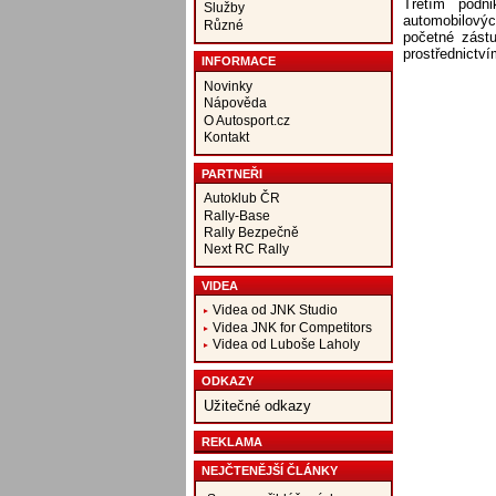
Třetím podn
Služby
automobilovýc
Různé
početné zást
prostřednictví
INFORMACE
Novinky
Nápověda
O Autosport.cz
Kontakt
PARTNEŘI
Autoklub ČR
Rally-Base
Rally Bezpečně
Next RC Rally
VIDEA
Videa od JNK Studio
Videa JNK for Competitors
Videa od Luboše Laholy
ODKAZY
Užitečné odkazy
REKLAMA
NEJČTENĚJŠÍ ČLÁNKY