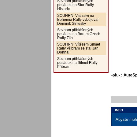
Seznam přihlášených
posádek na Star Rally
Historic
SOUHRN: Vítězství na
Bohemia Rally vybojoval
Dominik Stříteský
Seznam přihlášených
posádek na Barum Czech
Rally Zlín
SOUHRN: Vítězem Silmet
Rally Příbram se stal Jan
Dohnal
Seznam přihlášených
posádek na Silmet Rally
Příbram
-plu- ; AutoS
INFO
Abyste mohl