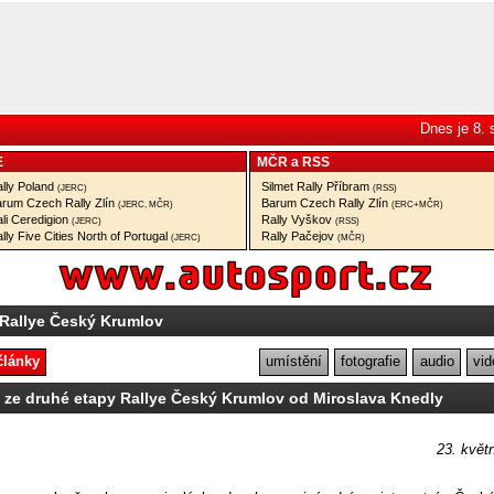
Dnes je 8.
E
MČR
a
RSS
lly Poland
Silmet Rally Příbram
(JERC)
(RSS)
rum Czech Rally Zlín
Barum Czech Rally Zlín
(JERC, MČR)
(ERC+MČR)
li Ceredigion
Rally Vyškov
(JERC)
(RSS)
lly Five Cities North of Portugal
Rally Pačejov
(JERC)
(MČR)
 Rallye Český Krumlov
články
umístění
fotografie
audio
vid
e ze druhé etapy Rallye Český Krumlov od Miroslava Knedly
23. květ