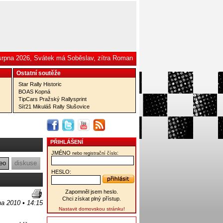
 srpna 2026, Svátek má Soběslav, zítra Roman
Ostatní­ soutěže
Star Rally Historic
BOAS Kopná
TipCars Pražský Rallysprint
Síť21 Mikuláš Rally Slušovice
PŘIHLÁŠENÍ
JMÉNO
:
nebo registrační číslo
eo
diskuse
HESLO:
Zapomněl jsem heslo.
Chci získat plný přístup.
na 2010 • 14:15
Nastavit domovskou stránku!