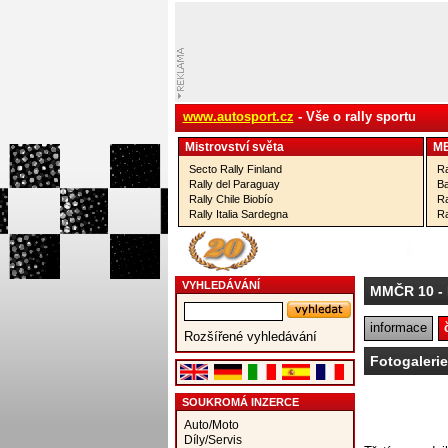
www.autosport.cz
- Vše o rally sportu
Mistrovství­ světa
M
Secto Rally Finland
Ra
Rally del Paraguay
Ba
Rally Chile Biobío
Ra
Rally Italia Sardegna
Ra
VYHLEDÁVÁNÍ
MMČR 10
-
informace
Rozšířené vyhledávání
Fotogaleri
SOUKROMÁ INZERCE
Auto/Moto
Díly/Servis