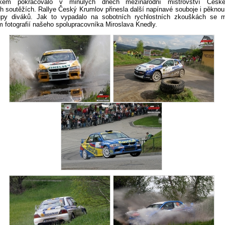
ikem pokračovalo v minulých dnech mezinárodní mistrovství České
h soutěžích. Rallye Český Krumlov přinesla další napínavé souboje i pěknou
upy diváků. Jak to vypadalo na sobotních rychlostních zkouškách se m
m fotografií našeho spolupracovníka Miroslava Knedly.