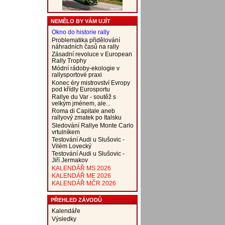
NEMĚLO BY VÁM UJÍT
Okno do historie rally
Problematika přidělování
náhradních časů na rally
Zásadní revoluce v European
Rally Trophy
Módní rádoby-ekologie v
rallysportové praxi
Konec éry mistrovství Evropy
pod křídly Eurosportu
Rallye du Var - soutěž s
velkým jménem, ale...
Roma di Capitale aneb
rallyový zmatek po Italsku
Sledování Rallye Monte Carlo
vrtulníkem
Testování Audi u Slušovic -
Vilém Lovecký
Testování Audi u Slušovic -
Jiří Jermakov
KALENDÁŘ MS 2026
KALENDÁŘ ME 2026
KALENDÁŘ MČR 2026
PŘEHLED ZÁVODŮ
Kalendáře
Výsledky