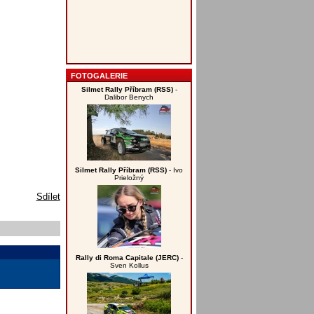
FOTOGALERIE
Silmet Rally Příbram (RSS)
-
Dalibor Benych
Silmet Rally Příbram (RSS)
- Ivo
Prieložný
Sdílet
Rally di Roma Capitale (JERC)
-
Sven Kollus