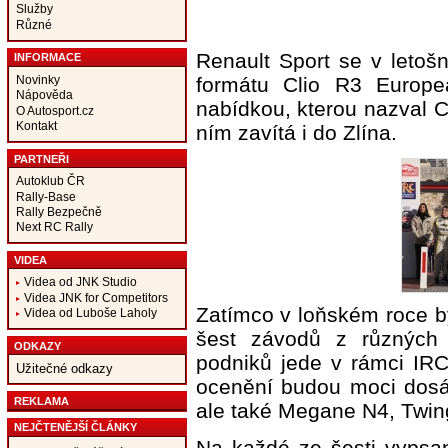
Služby
Různé
Renault Sport se v letošn
INFORMACE
formátu Clio R3 Europea
Novinky
Nápověda
nabídkou, kterou nazval 
O Autosport.cz
Kontakt
ním zavítá i do Zlína.
PARTNEŘI
Autoklub ČR
Rally-Base
Rally Bezpečně
Next RC Rally
VIDEA
Videa od JNK Studio
Videa JNK for Competitors
Zatímco v loňském roce b
Videa od Luboše Laholy
šest závodů z různých s
ODKAZY
podniků jede v rámci IRC
Užitečné odkazy
ocenění budou moci dosáh
REKLAMA
ale také Megane N4, Twin
NEJČTENĚJŠÍ ČLÁNKY
Na každé ze šesti vypsan