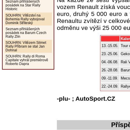
Seznam přihlášených
posádek na Star Rally
vozem Renault získá vouc
Historic
euro, druhý 5 000 euro a 
SOUHRN: Vítězství na
Bohemia Rally vybojoval
Renaultu zvítězí v celko
Dominik Stříteský
odměnu ve výši 25 000 eu
Seznam přihlášených
posádek na Barum Czech
Rally Zlín
Kale
SOUHRN: Vítězem Silmet
13.-15.05.
Tour 
Rally Příbram se stal Jan
Dohnal
23.-25.06.
Geko 
SOUHRN: Rally di Roma
Capitale vyhrál premiérově
04.-06.08.
Rali 
Roberto Dapra
26.-28.08.
Barum
09.-11.09.
Mecs
22.-24.09.
Rall
-plu- ; AutoSport.CZ
Přísp