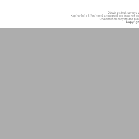
Obsah stránek serveru
Kopírování a šíření textů a fotografií pro jinou ne
Unauthorised copying and publis
Copyrigh