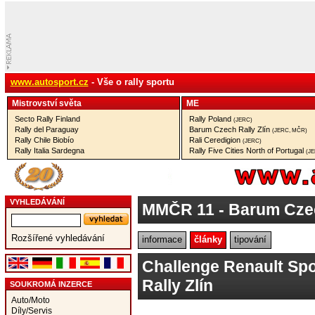
www.autosport.cz
- Vše o rally sportu
Mistrovství­ světa
ME
Secto Rally Finland
Rally Poland
(JERC)
Rally del Paraguay
Barum Czech Rally Zlín
(JERC, MČR)
Rally Chile Biobío
Rali Ceredigion
(JERC)
Rally Italia Sardegna
Rally Five Cities North of Portugal
(J
VYHLEDÁVÁNÍ
MMČR 11
- Barum Czec
Rozšířené vyhledávání
informace
články
tipování
Challenge Renault Sp
Rally Zlín
SOUKROMÁ INZERCE
Auto/Moto
Díly/Servis