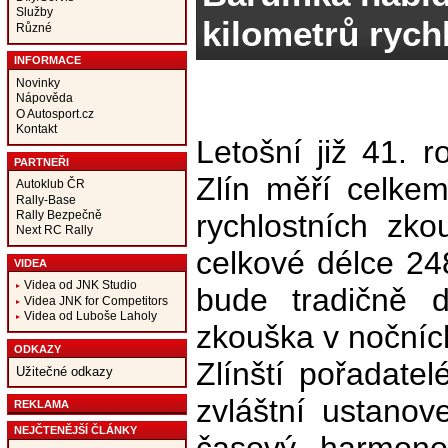
Služby
kilometrů rych
Různé
INFORMACE
Novinky
Nápověda
O Autosport.cz
Kontakt
Letošní již 41. 
PARTNEŘI
Zlín měří celke
Autoklub ČR
Rally-Base
Rally Bezpečně
rychlostních zk
Next RC Rally
celkové délce 2
VIDEA
Videa od JNK Studio
bude tradičně d
Videa JNK for Competitors
Videa od Luboše Laholy
zkouška v nočních
ODKAZY
Zlínští pořadatel
Užitečné odkazy
zvláštní ustanove
REKLAMA
NEJČTENĚJŠÍ ČLÁNKY