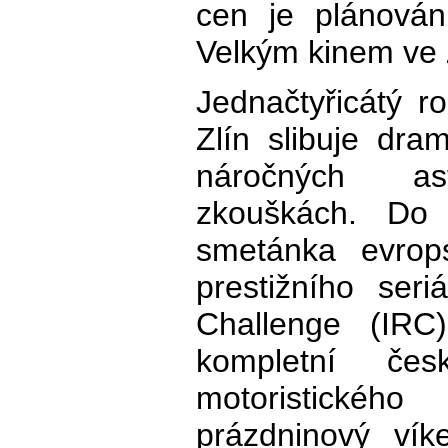
cen je plánová
Velkým kinem ve Z
Jednačtyřicátý 
Zlín slibuje dra
náročných asf
zkouškách. Do
smetánka evrops
prestižního seriá
Challenge (IR
kompletní čes
motoristického
prázdninový vík