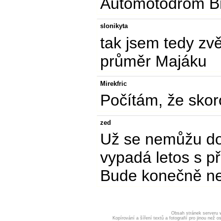
Automotodrom Br
slonikyta
tak jsem tedy zv
průměr Majáku
Mirekfric
Počítám, že skor
zed
Už se nemůžu doč
vypadá letos s p
Bude konečně nej
Obsah stránek serveru
Kopírování a šíření textů a fotografií pro jinou ne