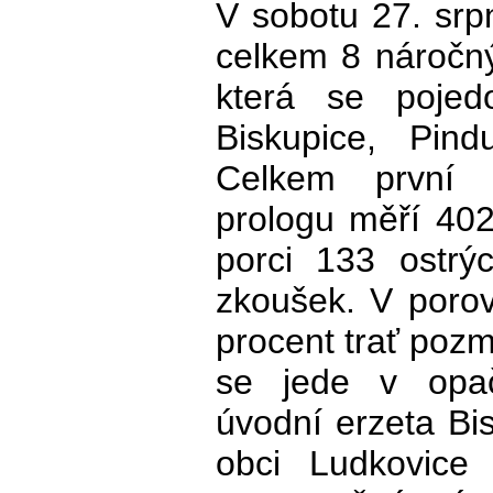
V sobotu 27. srp
celkem 8 náročný
která se pojed
Biskupice, Pind
Celkem první 
prologu měří 402
porci 133 ostrýc
zkoušek. V poro
procent trať poz
se jede v opa
úvodní erzeta Bis
obci Ludkovice 