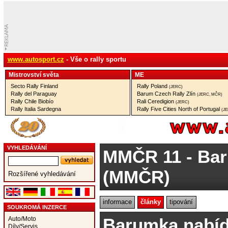
www.autosport.cz
- Vše o rally sportu
Mistrovství­ světa
ME
Secto Rally Finland
Rally Poland
(JERC)
Rally del Paraguay
Barum Czech Rally Zlín
(JERC, MČR)
Rally Chile Biobío
Rali Ceredigion
(JERC)
Rally Italia Sardegna
Rally Five Cities North of Portugal
(J
VYHLEDÁVÁNÍ
MMČR 11
- Bar
(MMČR)
Rozšířené vyhledávání
informace
články
tipování
SOUKROMÁ INZERCE
Barumka nabíd
Auto/Moto
Díly/Servis