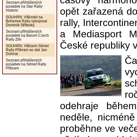
časový harmono
Seznam přihlášených
posádek na Star Rally
opět zařazená do
Historic
SOUHRN: Vítězství na
rally, Intercontin
Bohemia Rally vybojoval
Dominik Stříteský
a Mediasport Me
Seznam přihlášených
posádek na Barum Czech
Rally Zlín
České republiky v
SOUHRN: Vítězem Silmet
Rally Příbram se stal Jan
Dohnal
Č
Seznam přihlášených
posádek na Silmet Rally
Příbram
vy
s
ro
odehraje běhe
neděle, nicméně 
proběhne ve veče