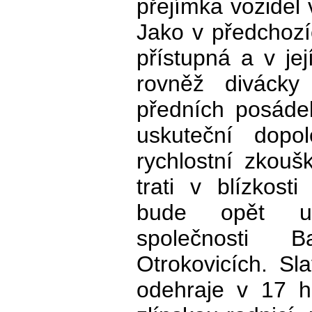
přejímka vozidel 
Jako v předchozí
přístupná a v je
rovněž divácky
předních posáde
uskuteční dopol
rychlostní zkou
trati v blízkosti
bude opět um
společnosti 
Otrokovicích. Sl
odehraje v 17 h