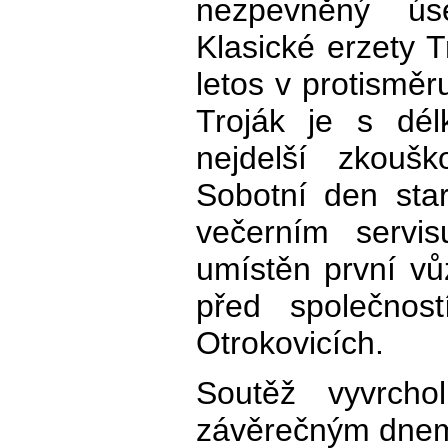
nezpevněný ús
Klasické erzety 
letos v protisměr
Troják je s dél
nejdelší zkoušk
Sobotní den sta
večerním servi
umístěn první vů
před společnos
Otrokovicích.
Soutěž vyvrcho
závěrečným dnem