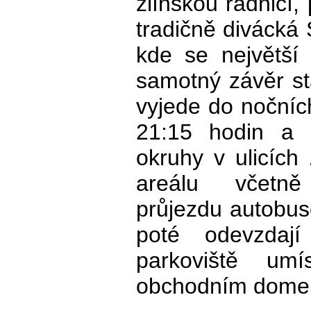
zlínskou radnicí,
tradičně divácká 
kde se největší 
samotný závěr st
vyjede do nočníc
21:15 hodin a 
okruhy v ulicích
areálu včetně
průjezdu autobu
poté odevzdaj
parkoviště um
obchodním dome