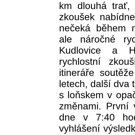
km dlouhá trať, 
zkoušek nabídne
nečeká během n
ale náročné ryc
Kudlovice a Ha
rychlostní zko
itineráře soutěž
letech, další dva
s loňskem v opa
změnami. První 
dne v 7:40 hod
vyhlášení výsled