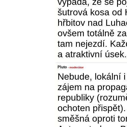
vypadá, že se po
šutrová kosa od 
hřbitov nad Luha
ovšem totálně zar
tam nejezdí. Kaž
a atraktivní úsek.
Pluto
- moderátor
Nebude, lokální i
zájem na propag
republiky (rozumě
ochoten přispět).
směšná oproti to