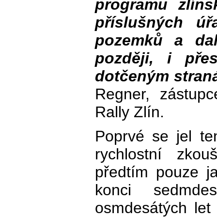
programu zlíns
příslušných úřa
pozemků a dal
později, i př
dotčeným stran
Regner, zástupc
Rally Zlín.
Poprvé se jel te
rychlostní zko
předtím pouze j
konci sedmde
osmdesátých let