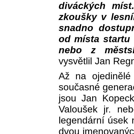
diváckých míst.
zkoušky v lesn
snadno dostup
od místa startu
nebo z městsk
vysvětlil Jan Reg
Až na ojedinělé
současné generac
jsou Jan Kopeck
Valoušek jr. ne
legendární úsek 
dvou jmenovanýc