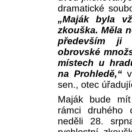
dramatické soubo
„Maják byla vž
zkouška. Měla n
především ji 
obrovské množs
místech u hrad
na Prohledě,“
v
sen., otec úřadu
Maják bude mít
rámci druhého 
neděli 28. srp