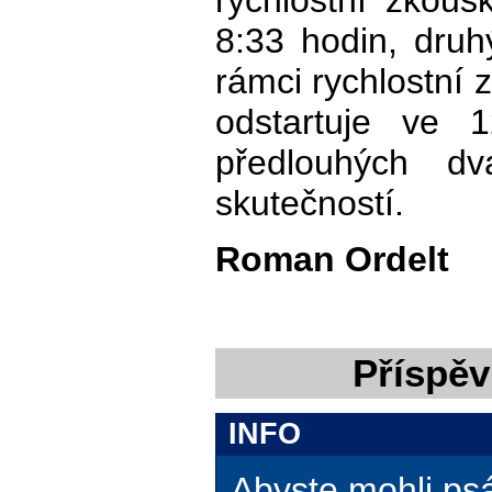
rychlostní zkouš
8:33 hodin, druh
rámci rychlostní 
odstartuje ve 
předlouhých dv
skutečností.
Roman Ordelt
Příspěv
INFO
Abyste mohli ps