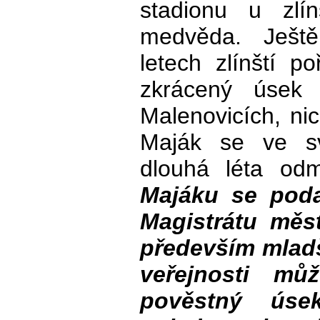
stadionu u zlí
medvěda. Ještě
letech zlínští po
zkrácený úsek
Malenovicích, n
Maják se ve s
dlouhá léta od
Majáku se poda
Magistrátu měst
především mladš
veřejnosti mů
pověstný úse