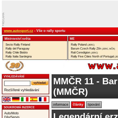
www.autosport.cz
- Vše o rally sportu
Mistrovství­ světa
ME
Secto Rally Finland
Rally Poland
(JERC)
Rally del Paraguay
Barum Czech Rally Zlín
(JERC, MČR)
Rally Chile Biobío
Rali Ceredigion
(JERC)
Rally Italia Sardegna
Rally Five Cities North of Portugal
(J
VYHLEDÁVÁNÍ
MMČR 11
- Bar
(MMČR)
Rozšířené vyhledávání
informace
články
tipování
SOUKROMÁ INZERCE
Legendární erz
Auto/Moto
Díly/Servis