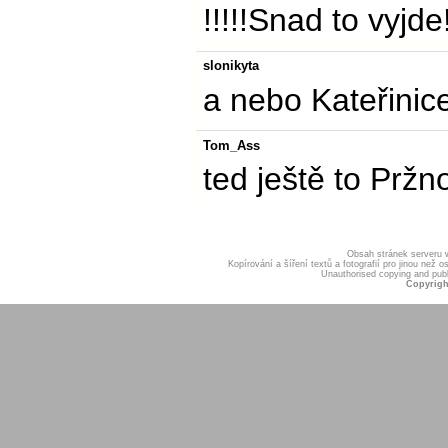
!!!!!Snad to vyjde!
slonikyta
a nebo Kateřinice.
Tom_Ass
ted ještě to Pržno
Obsah stránek serveru
Kopírování a šíření textů a fotografií pro jinou ne
Unauthorised copying and publis
Copyrigh