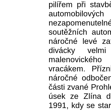
pilířem při stav
automobilov
nezapomenutel
soutěžních auto
náročné levé z
divácky velm
malenovickéh
vracákem. Přízn
náročné odbočen
části zvané Prohl
úsek ze Zlína d
1991, kdy se star