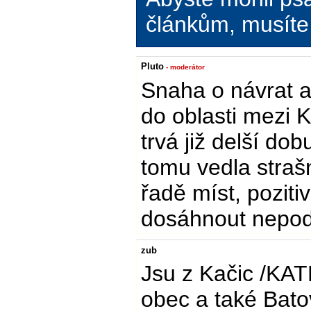
článkům, musíte 
Pluto
- moderátor
Snaha o návrat a
do oblasti mezi 
trvá již delší dob
tomu vedla straš
řadě míst, poziti
dosáhnout nepoda
zub
Jsu z Kačic /KAT
obec a také Batov