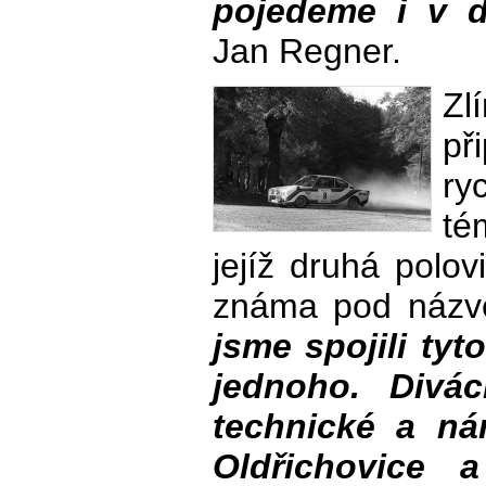
pojedeme i v da
Jan Regner.
Zl
p
ry
té
jejíž druhá polov
známa pod náz
jsme spojili ty
jednoho. Divá
technické a ná
Oldřichovice 