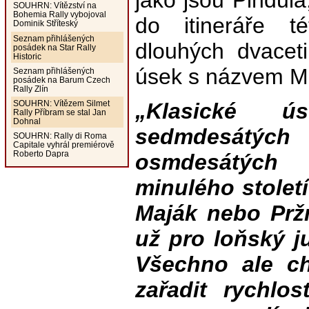
jako jsou Pindul
SOUHRN: Vítězství na
Bohemia Rally vybojoval
do itineráře 
Dominik Stříteský
Seznam přihlášených
dlouhých dvaceti
posádek na Star Rally
Historic
úsek s názvem M
Seznam přihlášených
posádek na Barum Czech
Rally Zlín
„Klasické ú
SOUHRN: Vítězem Silmet
Rally Příbram se stal Jan
Dohnal
sedmdesá
SOUHRN: Rally di Roma
Capitale vyhrál premiérově
Roberto Dapra
osmdesátý
minulého století
Maják nebo Pržn
už pro loňský ju
Všechno ale ch
zařadit rychlo