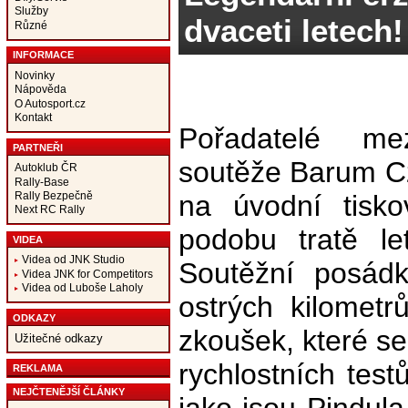
Služby
dvaceti letech!
Různé
INFORMACE
Novinky
Nápověda
O Autosport.cz
Kontakt
Pořadatelé mez
PARTNEŘI
soutěže Barum Cze
Autoklub ČR
Rally-Base
Rally Bezpečně
na úvodní tisko
Next RC Rally
podobu tratě le
VIDEA
Videa od JNK Studio
Soutěžní posádk
Videa JNK for Competitors
Videa od Luboše Laholy
ostrých kilomet
ODKAZY
zkoušek, které s
Užitečné odkazy
rychlostních test
REKLAMA
NEJČTENĚJŠÍ ČLÁNKY