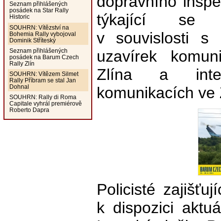
dopravního inspe
Seznam přihlášených
posádek na Star Rally
týkající se 
Historic
SOUHRN: Vítězství na
v souvislosti s
Bohemia Rally vybojoval
Dominik Stříteský
Seznam přihlášených
uzavírek komun
posádek na Barum Czech
Rally Zlín
Zlína a inte
SOUHRN: Vítězem Silmet
Rally Příbram se stal Jan
Dohnal
komunikacích ve Z
SOUHRN: Rally di Roma
Capitale vyhrál premiérově
Roberto Dapra
Policisté zajišťu
k dispozici aktuá