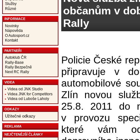
Služby
občanům v do
Různé
Rally
INFORMACE
Novinky
Nápověda
O Autosport.cz
Kontakt
PARTNEŘI
Policie České rep
Autoklub ČR
Rally-Base
Rally Bezpečně
připravuje v d
Next RC Rally
automobilové so
VIDEA
Videa od JNK Studio
Zlín novou služ
Videa JNK for Competitors
Videa od Luboše Laholy
25.8. 2011 do 
ODKAZY
v provozu speci
Užitečné odkazy
které vám odb
REKLAMA
NEJČTENĚJŠÍ ČLÁNKY