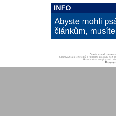
INFO
Abyste mohli ps
článkům, musíte 
Obsah stránek serveru
Kopírování a šíření textů a fotografií pro jinou ne
Unauthorised copying and publis
Copyrigh