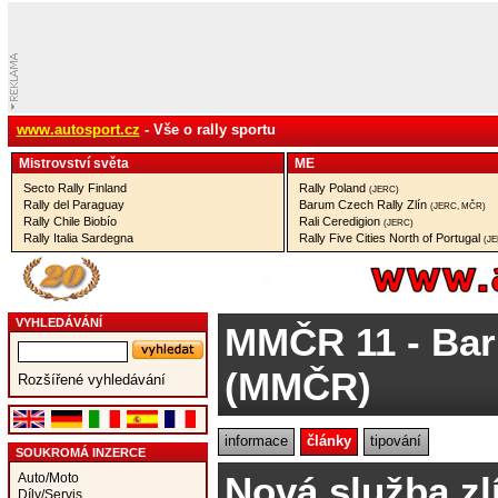
www.autosport.cz
- Vše o rally sportu
Mistrovství­ světa
ME
Secto Rally Finland
Rally Poland
(JERC)
Rally del Paraguay
Barum Czech Rally Zlín
(JERC, MČR)
Rally Chile Biobío
Rali Ceredigion
(JERC)
Rally Italia Sardegna
Rally Five Cities North of Portugal
(J
VYHLEDÁVÁNÍ
MMČR 11
- Bar
(MMČR)
Rozšířené vyhledávání
informace
články
tipování
SOUKROMÁ INZERCE
Nová služba zl
Auto/Moto
Díly/Servis