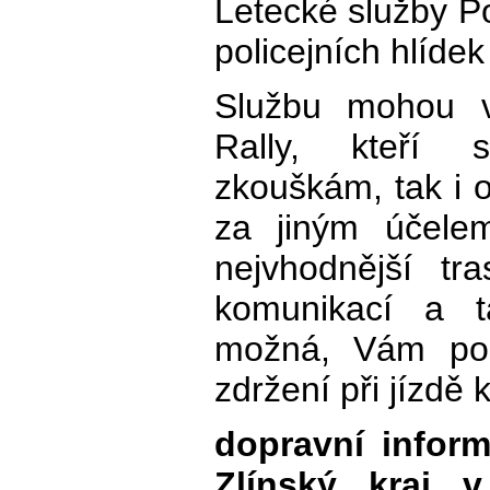
Letecké služby Po
policejních hlídek
Službu mohou v
Rally, kteří 
zkouškám, tak i o
za jiným účelem
nejvhodnější tr
komunikací a 
možná, Vám po
zdržení při jízdě k
dopravní inform
Zlínský kraj 