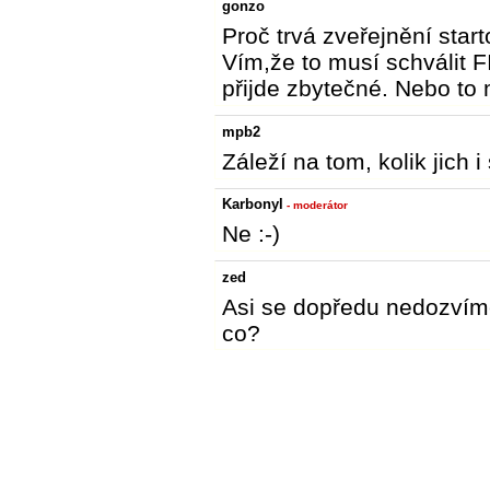
gonzo
Proč trvá zveřejnění sta
Vím,že to musí schválit F
přijde zbytečné. Nebo to 
mpb2
Záleží na tom, kolik jich i
Karbonyl
- moderátor
Ne :-)
zed
Asi se dopředu nedozvíme
co?