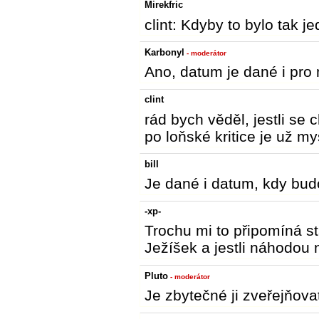
Mirekfric
clint: Kdyby to bylo tak j
Karbonyl
- moderátor
Ano, datum je dané i pro 
clint
rád bych věděl, jestli se 
po loňské kritice je už m
bill
Je dané i datum, kdy bu
-xp-
Trochu mi to připomíná sta
Ježíšek a jestli náhodou 
Pluto
- moderátor
Je zbytečné ji zveřejňovat