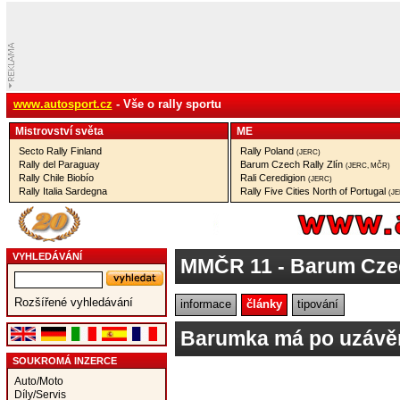
www.autosport.cz
- Vše o rally sportu
Mistrovství­ světa
ME
Secto Rally Finland
Rally Poland
(JERC)
Rally del Paraguay
Barum Czech Rally Zlín
(JERC, MČR)
Rally Chile Biobío
Rali Ceredigion
(JERC)
Rally Italia Sardegna
Rally Five Cities North of Portugal
(J
VYHLEDÁVÁNÍ
MMČR 11
- Barum Czec
Rozšířené vyhledávání
informace
články
tipování
Barumka má po uzávěr
SOUKROMÁ INZERCE
Auto/Moto
Díly/Servis