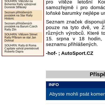
pro vítěze letošní Kor
SOUHRN: Vítězství na
Bohemia Rally vybojoval
samozřejmě i pro domácí
Dominik Stříteský
loňské barumky nejlépe 
Seznam přihlášených
posádek na Star Rally
Historic
Seznam značek disponuj
Seznam přihlášených
pouze na tyto dvě, ve Z
posádek na Barum Czech
Rally Zlín
různých výrobců. Které t
SOUHRN: Vítězem Silmet
15. srpna v 18 hodin, 
Rally Příbram se stal Jan
Dohnal
seznamu přihlášených.
SOUHRN: Rally di Roma
Capitale vyhrál premiérově
Roberto Dapra
-hof- ; AutoSport.CZ
Přísp
INFO
Abyste mohli psát koment