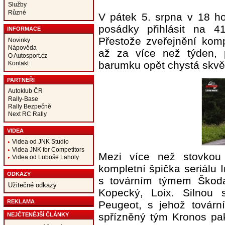
Služby
Různé
V pátek 5. srpna v 18 h
posádky přihlásit na 4
INFORMACE
Přestože zveřejnění ko
Novinky
Nápověda
až za více než týden, 
O Autosport.cz
barumku opět chystá skvě
Kontakt
PARTNEŘI
Autoklub ČR
Rally-Base
Rally Bezpečně
Next RC Rally
VIDEA
Videa od JNK Studio
Videa JNK for Competitors
Mezi více než stovkou 
Videa od Luboše Laholy
kompletní špička seriálu I
ODKAZY
s továrním týmem Škoda
Užitečné odkazy
Kopecký, Loix. Silnou 
REKLAMA
Peugeot, s jehož továrn
spřízněný tým Kronos pa
NEJČTENĚJŠÍ ČLÁNKY