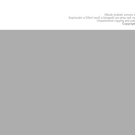
Obsah stránek serveru
Kopírování a šíření textů a fotografií pro jinou ne
Unauthorised copying and publis
Copyrigh