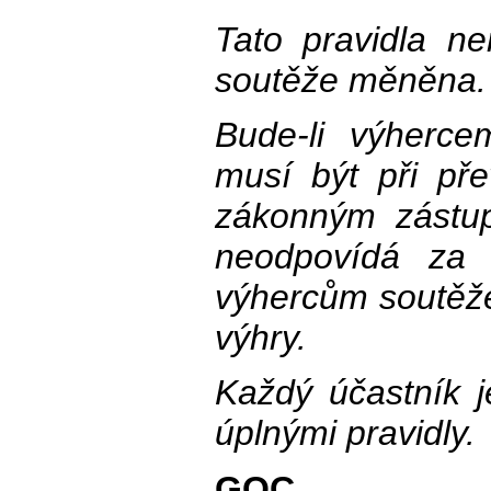
Tato pravidla n
soutěže měněna.
Bude-li výherce
musí být při př
zákonným zástup
neodpovídá za 
výhercům soutěže
výhry.
Každý účastník 
úplnými pravidly.
GOC