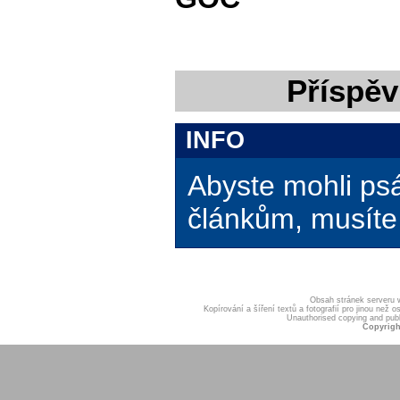
Příspěv
INFO
Abyste mohli ps
článkům, musíte 
Obsah stránek serveru
Kopírování a šíření textů a fotografií pro jinou ne
Unauthorised copying and publis
Copyrigh