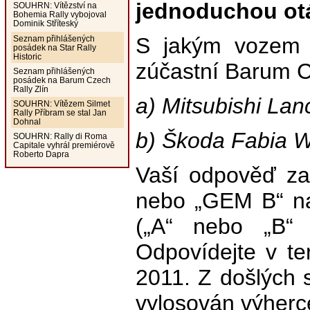
jednoduchou otá
SOUHRN: Vítězství na
Bohemia Rally vybojoval
Dominik Stříteský
S jakým vozem s
Seznam přihlášených
posádek na Star Rally
Historic
zúčastní Barum C
Seznam přihlášených
posádek na Barum Czech
Rally Zlín
a) Mitsubishi Lan
SOUHRN: Vítězem Silmet
Rally Příbram se stal Jan
Dohnal
b) Škoda Fabia
SOUHRN: Rally di Roma
Capitale vyhrál premiérově
Roberto Dapra
Vaší odpověď za
nebo „GEM B“ na
(„A“ nebo „B“ 
Odpovídejte v te
2011. Z došlých
vylosován výherce