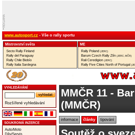
www.autosport.cz
- Vše o rally sportu
Mistrovství­ světa
ME
Secto Rally Finland
Rally Poland
(JERC)
Rally del Paraguay
Barum Czech Rally Zlín
(JERC, MČR)
Rally Chile Biobío
Rali Ceredigion
(JERC)
Rally Italia Sardegna
Rally Five Cities North of Portugal
(J
VYHLEDÁVÁNÍ
MMČR 11
- Bar
(MMČR)
Rozšířené vyhledávání
informace
články
tipování
SOUKROMÁ INZERCE
Soutěž o svez
Auto/Moto
Díly/Servis