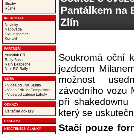
Služby
Pantálkem na 
Různé
Zlín
INFORMACE
Novinky
Nápověda
O Autosport.cz
Kontakt
PARTNEŘI
Soukromá oční k
Autoklub ČR
Rally-Base
Rally Bezpečně
jezdcem Milanem
Next RC Rally
možnost used
VIDEA
Videa od JNK Studio
závodního vozu 
Videa JNK for Competitors
Videa od Luboše Laholy
při shakedownu 
ODKAZY
který se uskutečn
Užitečné odkazy
REKLAMA
Stačí pouze fo
NEJČTENĚJŠÍ ČLÁNKY