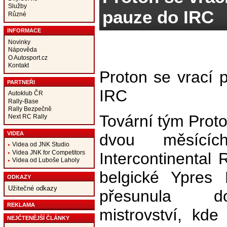
Služby
pauze do IRC
Různé
INFORMACE
Novinky
Nápověda
O Autosport.cz
Kontakt
Proton se vrací
PARTNEŘI
IRC
Autoklub ČR
Rally-Base
Rally Bezpečně
Tovární tým Proto
Next RC Rally
VIDEA
dvou měsící
Videa od JNK Studio
Videa JNK for Competitors
Intercontinental 
Videa od Luboše Laholy
belgické Ypres 
ODKAZY
Užitečné odkazy
přesunula do 
REKLAMA
mistrovství, kde 
NEJČTENĚJŠÍ ČLÁNKY