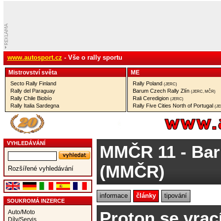
www.autosport.cz
- Vše o rally sportu
Mistrovství­ světa
ME
Secto Rally Finland
Rally Poland
(JERC)
Rally del Paraguay
Barum Czech Rally Zlín
(JERC, MČR)
Rally Chile Biobío
Rali Ceredigion
(JERC)
Rally Italia Sardegna
Rally Five Cities North of Portugal
(J
VYHLEDÁVÁNÍ
MMČR 11
- Bar
(MMČR)
Rozšířené vyhledávání
informace
články
tipování
SOUKROMÁ INZERCE
Proton se vrac
Auto/Moto
Díly/Servis