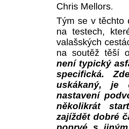
Chris Mellors.
Tým se v těchto 
na testech, kter
valašských cestá
na soutěž těší
není typický as
specifická. Z
uskákaný, je 
nastavení podv
několikrát sta
zajíždět dobré 
poprvé s jiným