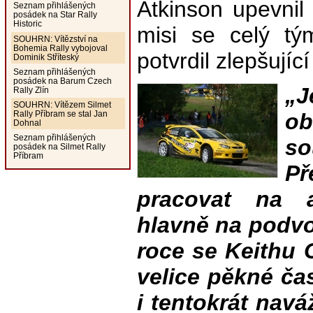
Atkinson upevnil
Seznam přihlášených
posádek na Star Rally
Historic
misi se celý tý
SOUHRN: Vítězství na
Bohemia Rally vybojoval
potvrdil zlepšujíc
Dominik Stříteský
Seznam přihlášených
posádek na Barum Czech
„J
Rally Zlín
SOUHRN: Vítězem Silmet
o
Rally Příbram se stal Jan
Dohnal
Seznam přihlášených
so
posádek na Silmet Rally
Příbram
Př
pracovat na a
hlavně na podvo
roce se Keithu C
velice pěkné ča
i tentokrát nav