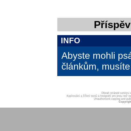
Příspěv
INFO
Abyste mohli ps
článkům, musíte 
Obsah stránek serveru
Kopírování a šíření textů a fotografií pro jinou ne
Unauthorised copying and publis
Copyrigh