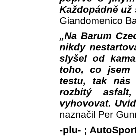
Každopádně už 
Giandomenico Ba
„Na Barum Czech
nikdy nestartov
slyšel od kamar
toho, co jsem
testu, tak ná
rozbitý asfa
vyhovovat. Uvid
naznačil Per Gun
-plu- ; AutoSpor