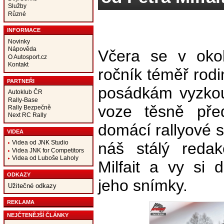
Služby
Různé
INFORMACE
Novinky
Nápověda
Včera se v okolí
O Autosport.cz
Kontakt
ročník téměř rod
PARTNEŘI
posádkám vyzkou
Autoklub ČR
Rally-Base
voze těsně pře
Rally Bezpečně
Next RC Rally
domácí rallyové s
VIDEA
Videa od JNK Studio
náš stálý redak
Videa JNK for Competitors
Videa od Luboše Laholy
Milfait a vy si
ODKAZY
jeho snímky.
Užitečné odkazy
REKLAMA
NEJČTENĚJŠÍ ČLÁNKY