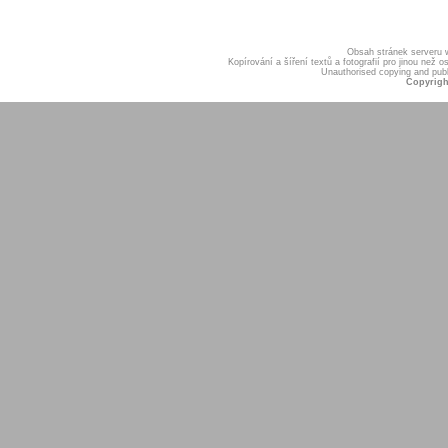
Obsah stránek serveru
Kopírování a šíření textů a fotografií pro jinou ne
Unauthorised copying and publis
Copyrigh