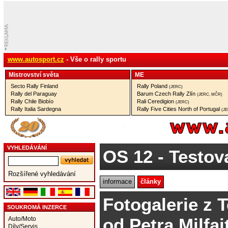
www.autosport.cz
- Vše o rally sportu
Mistrovství­ světa
ME
Secto Rally Finland
Rally Poland
(JERC)
Rally del Paraguay
Barum Czech Rally Zlín
(JERC, MČR)
Rally Chile Biobío
Rali Ceredigion
(JERC)
Rally Italia Sardegna
Rally Five Cities North of Portugal
(J
VYHLEDÁVÁNÍ
OS 12
- Testov
Rozšířené vyhledávání
informace
články
Fotogalerie z T
SOUKROMÁ INZERCE
od Petra Milfai
Auto/Moto
Díly/Servis