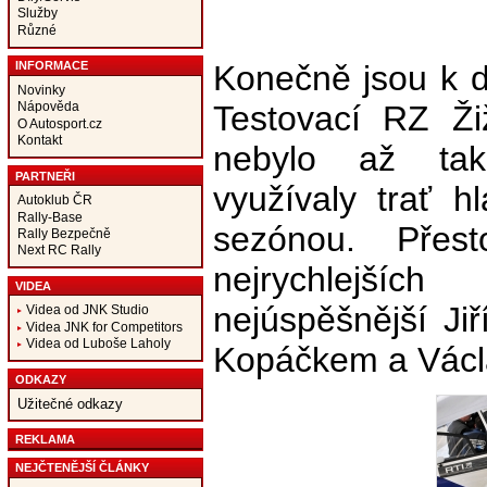
Služby
Různé
Konečně jsou k di
INFORMACE
Novinky
Testovací RZ Žiž
Nápověda
O Autosport.cz
Kontakt
nebylo až tak
PARTNEŘI
využívaly trať h
Autoklub ČR
Rally-Base
sezónou. Přes
Rally Bezpečně
Next RC Rally
nejrychlejších
VIDEA
nejúspěšnější Ji
Videa od JNK Studio
Videa JNK for Competitors
Videa od Luboše Laholy
Kopáčkem a Vác
ODKAZY
Užitečné odkazy
REKLAMA
NEJČTENĚJŠÍ ČLÁNKY