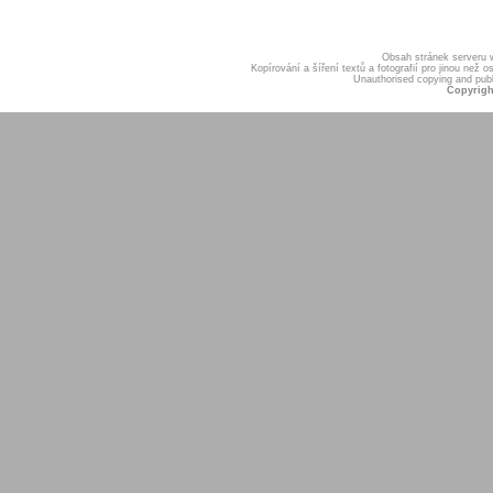
Obsah stránek serveru
Kopírování a šíření textů a fotografií pro jinou ne
Unauthorised copying and publis
Copyrigh