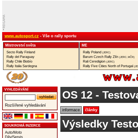
www.autosport.cz
- Vše o rally sportu
Mistrovství­ světa
ME
Secto Rally Finland
Rally Poland
(JERC)
Rally del Paraguay
Barum Czech Rally Zlín
(JERC, MČR)
Rally Chile Biobío
Rali Ceredigion
(JERC)
Rally Italia Sardegna
Rally Five Cities North of Portugal
(J
VYHLEDÁVÁNÍ
OS 12
- Testov
Rozšířené vyhledávání
informace
články
Výsledky Testo
SOUKROMÁ INZERCE
Auto/Moto
Díly/Servis