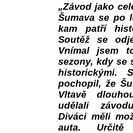
„Závod jako cel
Šumava se po le
kam patří hist
Soutěž se odj
Vnímal jsem t
sezony, kdy se 
historickými.
pochopil, že Š
Vltavě dlouhou
udělali závod
Diváci měli mo
auta. Určitě