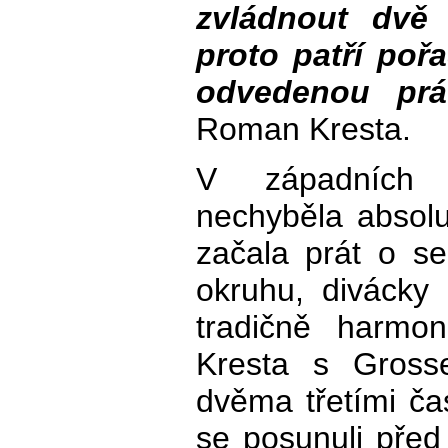
zvládnout dvě
proto patří poř
odvedenou prác
Roman Kresta.
V západních 
nechyběla absolu
začala prát o s
okruhu, divácky 
tradičně harmon
Kresta s Gross
dvěma třetími čas
se posunuli před