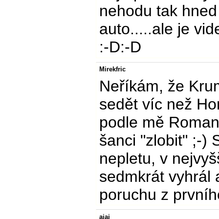
nehodu tak hned
auto.....ale je vi
:-D:-D
Mirekfric
Neříkám, že Kru
sedět víc než Hon
podle mě Roman n
šanci "zlobit" ;-)
nepletu, v nejvyš
sedmkrát vyhrál 
poruchu z prvníh
ajaj