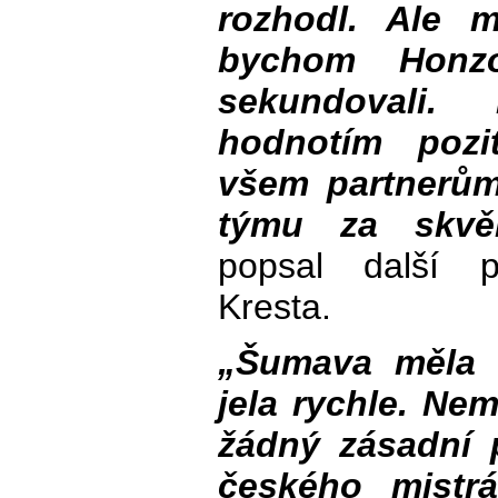
rozhodl. Ale 
bychom Honzo
sekundovali.
hodnotím pozi
všem partnerů
týmu za skvěl
popsal další 
Kresta.
„Šumava měla 
jela rychle. Ne
žádný zásadní 
českého mistr