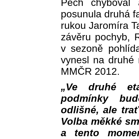
Pech chyboval 
posunula druhá f
rukou Jaromíra Ta
závěru pochyb, 
v sezoně pohlída
vynesl na druhé
MMČR 2012.
„Ve druhé et
podmínky bud
odlišné, ale tra
Volba měkké smě
a tento momen