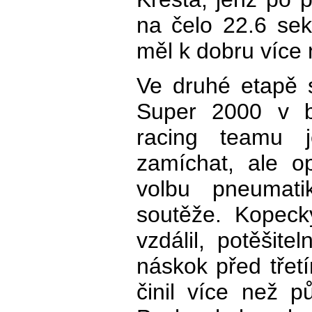
na čelo 22.6 se
měl k dobru více 
Ve druhé etapě 
Super 2000 v 
racing teamu j
zamíchat, ale o
volbu pneumati
soutěže. Kopeck
vzdálil, potěšite
náskok před tře
činil více než 