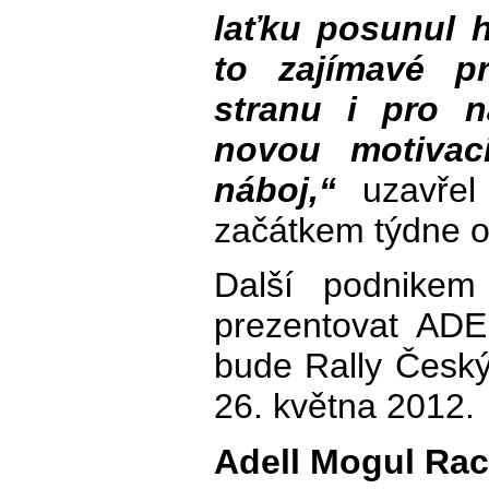
laťku posunul h
to zajímavé p
stranu i pro 
novou motivac
náboj,“
uzavřel 
začátkem týdne os
Další podnike
prezentovat AD
bude Rally Česk
26. května 2012.
Adell Mogul Ra