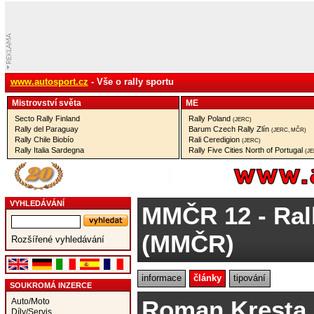
www.autosport.cz
- Vše o rally sportu
Mistrovství­ světa
ME
Secto Rally Finland
Rally Poland
(JERC)
Rally del Paraguay
Barum Czech Rally Zlín
(JERC, MČR)
Rally Chile Biobío
Rali Ceredigion
(JERC)
Rally Italia Sardegna
Rally Five Cities North of Portugal
(J
VYHLEDÁVÁNÍ
MMČR 12
- Ral
(MMČR)
Rozšířené vyhledávání
informace
články
tipování
SOUKROMÁ INZERCE
Roman Kresta
Auto/Moto
Díly/Servis