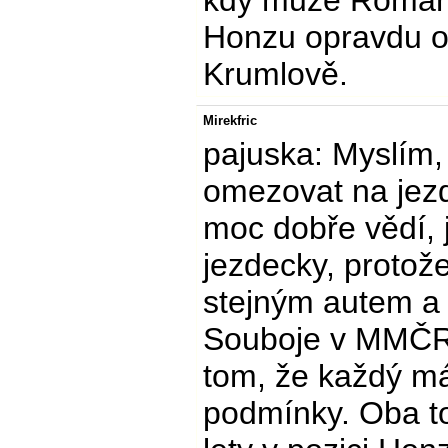
kdy může Roman 
Honzu opravdu o
Krumlově.
Mirekfric
pajuska: Myslím,
omezovat na je
moc dobře vědí, 
jezdecky, protož
stejným autem a 
Souboje v MMČR 
tom, že každý má
podmínky. Oba to