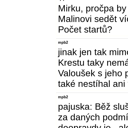
Mirku, pročpa by
Malinovi sedět 
Počet startů?
mpb2
jinak jen tak m
Krestu taky nem
Valoušek s jeho 
také nestíhal ani 
mpb2
pajuska: Běž sluš
za daných podmí
doopravdy je...al