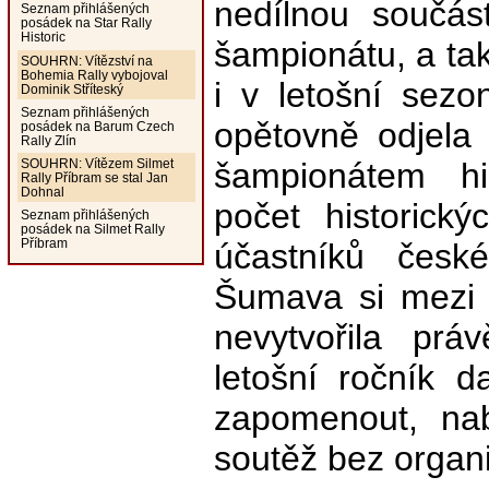
nedílnou součás
Seznam přihlášených
posádek na Star Rally
Historic
šampionátu, a ta
SOUHRN: Vítězství na
Bohemia Rally vybojoval
i v letošní sezo
Dominik Stříteský
Seznam přihlášených
opětovně odjela
posádek na Barum Czech
Rally Zlín
šampionátem hi
SOUHRN: Vítězem Silmet
Rally Příbram se stal Jan
Dohnal
počet historický
Seznam přihlášených
posádek na Silmet Rally
Příbram
účastníků česk
Šumava si mezi 
nevytvořila pr
letošní ročník 
zapomenout, nab
soutěž bez organ