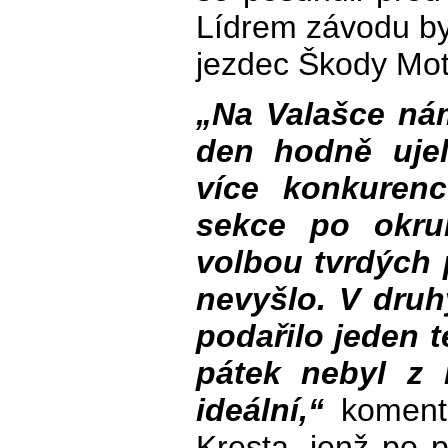
Lídrem závodu by
jezdec Škody Mot
„Na Valašce ná
den hodně ujel
více konkuren
sekce po okru
volbou tvrdých 
nevyšlo. V dru
podařilo jeden t
pátek nebyl z
ideální,“
koment
Kresta, jenž po p