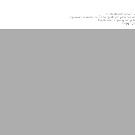
Obsah stránek serveru
Kopírování a šíření textů a fotografií pro jinou ne
Unauthorised copying and publis
Copyrigh