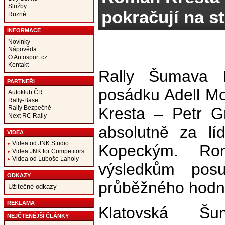
Služby
pokračují na st
Různé
INFORMACE
Novinky
Nápověda
O Autosport.cz
Kontakt
Rally Šumava 
PARTNEŘI
posádku Adell M
Autoklub ČR
Rally-Base
Rally Bezpečně
Kresta – Petr G
Next RC Rally
absolutně za l
VIDEA
Videa od JNK Studio
Kopeckým. Ro
Videa JNK for Competitors
Videa od Luboše Laholy
výsledkům pos
ODKAZY
průběžného hod
Užitečné odkazy
REKLAMA
Klatovská Š
NEJČTENĚJŠÍ ČLÁNKY