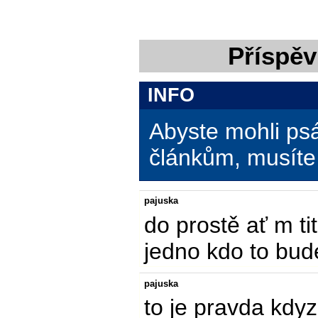
Příspěv
INFO
Abyste mohli ps
článkům, musíte 
pajuska
do prostě ať m tit
jedno kdo to bud
pajuska
to je pravda kdy