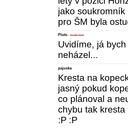
lety v pozici Ho
jako soukromník 
pro ŠM byla ostud
Pluto
- moderátor
Uvidíme, já bych f
neházel...
pajuska
Kresta na kopeck
jasný pokud kope
co plánoval a ne
chybu tak kresta 
:P :P