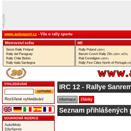
www.autosport.cz
- Vše o rally sportu
Mistrovství­ světa
ME
Secto Rally Finland
Rally Poland
(JERC)
Rally del Paraguay
Barum Czech Rally Zlín
(JERC, MČR)
Rally Chile Biobío
Rali Ceredigion
(JERC)
Rally Italia Sardegna
Rally Five Cities North of Portugal
(J
VYHLEDÁVÁNÍ
IRC 12
- Rallye Sanrem
Rozšířené vyhledávání
informace
články
Seznam přihlášených 
SOUKROMÁ INZERCE
Auto/Moto
Díly/Servis