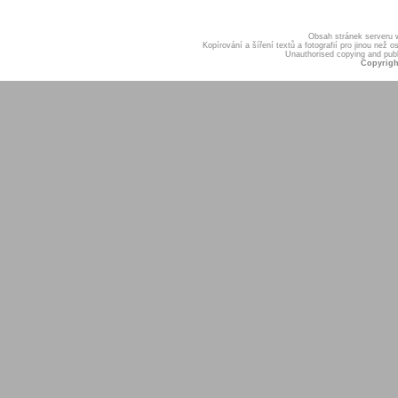
Obsah stránek serveru
Kopírování a šíření textů a fotografií pro jinou ne
Unauthorised copying and publis
Copyrigh