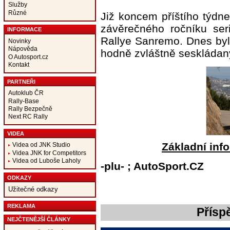
Služby
Různé
Již koncem příštího týdne
závěrečného ročníku seri
INFORMACE
Rallye Sanremo. Dnes byl
Novinky
Nápověda
hodně zvláštně seskládan
O Autosport.cz
Kontakt
PARTNEŘI
Autoklub ČR
Rally-Base
Rally Bezpečně
Next RC Rally
VIDEA
Základní inf
Videa od JNK Studio
Videa JNK for Competitors
Videa od Luboše Laholy
-plu- ; AutoSport.CZ
ODKAZY
Užitečné odkazy
REKLAMA
Přísp
NEJČTENĚJŠÍ ČLÁNKY