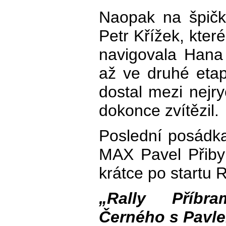
Naopak na špičku
Petr Křížek, kter
navigovala Hana
až ve druhé etap
dostal mezi nejry
dokonce zvítězil.
Poslední posádk
MAX Pavel Přibyl
krátce po startu 
„Rally Příbr
Černého s Pavl