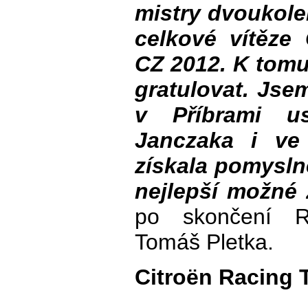
mistry dvoukolek
celkové vítěze
CZ 2012. K tom
gratulovat. Jse
v Příbrami us
Janczaka i ve
získala pomysln
nejlepší možné 
po skončení R
Tomáš Pletka.
Citroën Racing 