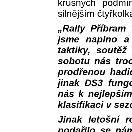
krušných podmín
silnějším čtyřkol
„Rally Příbram 
jsme naplno a
taktiky, soutěž
sobotu nás tro
prodřenou hadic
jinak DS3 fung
nás k nejlepším
klasifikaci v sez
Jinak letošní r
podařilo se ná