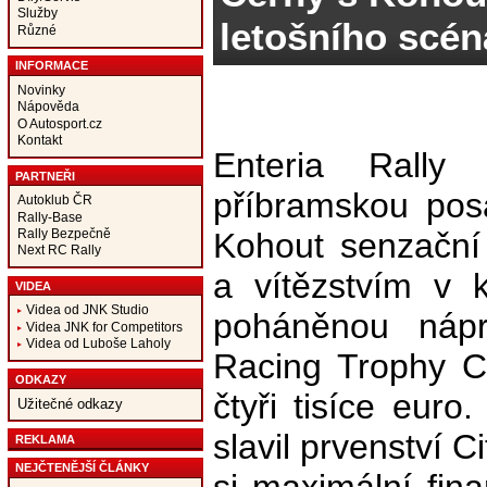
Služby
letošního scén
Různé
INFORMACE
Novinky
Nápověda
O Autosport.cz
Kontakt
Enteria Rally
PARTNEŘI
příbramskou pos
Autoklub ČR
Rally-Base
Rally Bezpečně
Kohout senzační
Next RC Rally
a vítězstvím v k
VIDEA
Videa od JNK Studio
poháněnou nápr
Videa JNK for Competitors
Videa od Luboše Laholy
Racing Trophy CZ
ODKAZY
čtyři tisíce euro
Užitečné odkazy
slavil prvenství Ci
REKLAMA
NEJČTENĚJŠÍ ČLÁNKY