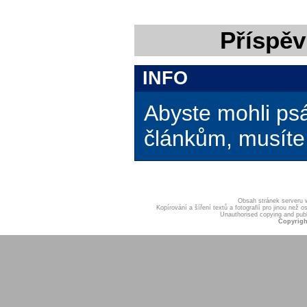
Příspěv
INFO
Abyste mohli ps
článkům, musíte 
Obsah stránek serveru
Kopírování a šíření textů a fotografií pro jinou ne
Unauthorised copying and publis
Copyrigh