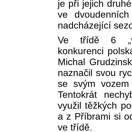
je při jejich dr
ve dvoudenních
nadcházející sez
Ve třídě 6 „v
konkurenci polsk
Michal Grudzins
naznačil svou ryc
se svým vozem
Tentokrát nechy
využil těžkých p
a z Příbrami si o
ve třídě.