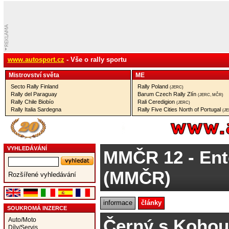
www.autosport.cz
- Vše o rally sportu
Mistrovství­ světa
ME
Secto Rally Finland
Rally Poland
(JERC)
Rally del Paraguay
Barum Czech Rally Zlín
(JERC, MČR)
Rally Chile Biobío
Rali Ceredigion
(JERC)
Rally Italia Sardegna
Rally Five Cities North of Portugal
(J
VYHLEDÁVÁNÍ
MMČR 12
- Ent
(MMČR)
Rozšířené vyhledávání
informace
články
SOUKROMÁ INZERCE
Černý s Kohou
Auto/Moto
Díly/Servis