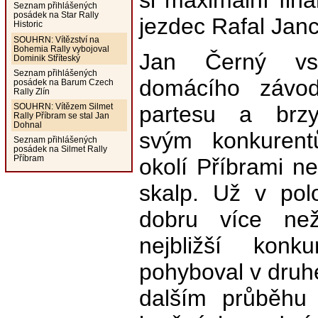
si maximální fina
Seznam přihlášených
posádek na Star Rally
jezdec Rafal Jan
Historic
SOUHRN: Vítězství na
Bohemia Rally vybojoval
Jan Černý vst
Dominik Stříteský
Seznam přihlášených
domácího závo
posádek na Barum Czech
Rally Zlín
partesu a brzy
SOUHRN: Vítězem Silmet
Rally Příbram se stal Jan
Dohnal
svým konkuren
Seznam přihlášených
posádek na Silmet Rally
Příbram
okolí Příbrami 
skalp. Už v pol
dobru více ne
nejbližší kon
pohyboval v druhé
dalším průběhu