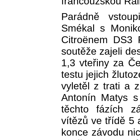
francouzskou Rall
Parádně vstoup
Smékal s Monik
Citroënem DS3 
soutěže zajeli de
1,3 vteřiny za 
testu jejich žluto
vyletěl z trati a 
Antonín Matys 
těchto fázích z
vítězů ve třídě 5
konce závodu nic