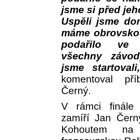
jsme si před je
Uspěli jsme do
máme obrovskou
podařilo ve 
všechny závo
jsme startoval
komentoval př
Černý.
V rámci finále
zamíří Jan Čern
Kohoutem na 