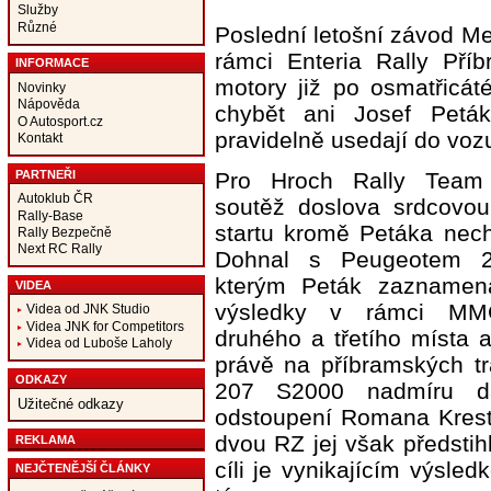
Služby
Různé
Poslední letošní závod Me
rámci Enteria Rally Pří
INFORMACE
motory již po osmatřicát
Novinky
Nápověda
chybět ani Josef Peták
O Autosport.cz
pravidelně usedají do voz
Kontakt
PARTNEŘI
Pro Hroch Rally Team 
Autoklub ČR
soutěž doslova srdcovou 
Rally-Base
startu kromě Petáka nec
Rally Bezpečně
Next RC Rally
Dohnal s Peugeotem 
kterým Peták zaznamena
VIDEA
výsledky v rámci M
Videa od JNK Studio
Videa JNK for Competitors
druhého a třetího místa 
Videa od Luboše Laholy
právě na příbramských tr
ODKAZY
207 S2000 nadmíru da
Užitečné odkazy
odstoupení Romana Kresty
dvou RZ jej však předstih
REKLAMA
cíli je vynikajícím výsle
NEJČTENĚJŠÍ ČLÁNKY