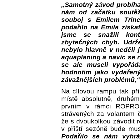
„Samotný závod probíha
nám od začátku soutěž
souboj s Emilem Trin
podařilo na Emila získa
jsme se snažili kont
zbytečných chyb. Udrže
nebylo hlavně v neděli 
aquaplaning a navíc se 
se ale museli vypořád
hodnotím jako vydařený
závažnějších problémů,“
Na cílovou rampu tak p
místě absolutně, druhé
prvním v rámci ROPRO 
strávených za volantem 
že s dvoukolkou závodit 
v příští sezóně bude mus
Podařilo se nám vyhr