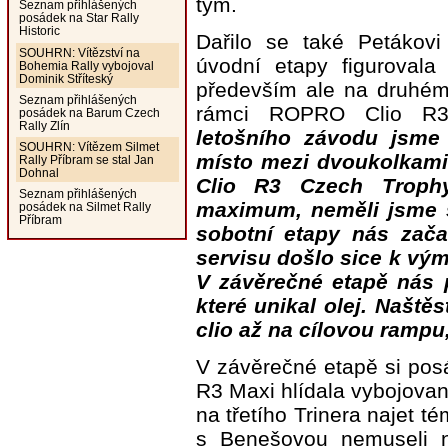
tým.
Seznam přihlášených
posádek na Star Rally
Historic
Dařilo se také Petákov
SOUHRN: Vítězství na
úvodní etapy figurovala 
Bohemia Rally vybojoval
Dominik Stříteský
především ale na druhém
Seznam přihlášených
rámci ROPRO Clio R
posádek na Barum Czech
Rally Zlín
letošního závodu jsme 
SOUHRN: Vítězem Silmet
místo mezi dvoukolkami
Rally Příbram se stal Jan
Dohnal
Clio R3 Czech Trophy
Seznam přihlášených
maximum, neměli jsme 
posádek na Silmet Rally
Příbram
sobotní etapy nás zača
servisu došlo sice k vým
V závěrečné etapě nás p
které unikal olej. Naště
clio až na cílovou rampu
V závěrečné etapě si pos
R3 Maxi hlídala vybojova
na třetího Trinera najet 
s Benešovou nemuseli n