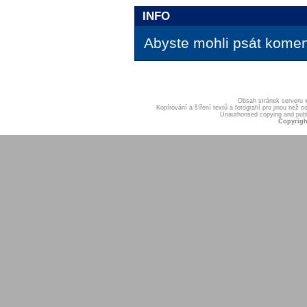
INFO
Abyste mohli psát koment
Obsah stránek serveru
Kopírování a šíření textů a fotografií pro jinou ne
Unauthorised copying and publis
Copyrigh