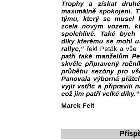
Trophy a získat druh
maximálně spokojeni. T
týmu, který se musel 
zcela novým vozem, kt
spolehlivě. Také bych 
díky kterému se mohl us
rallye,“
řekl Peták a vše 
patří také manželům P
skvěle připravený ročn
průběhu sezóny pro vš
Panovala výborná přátel
vyjít vstříc a připravil
což jim patří velké díky.“
Marek Felt
Přísp