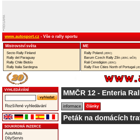
www.autosport.cz
- Vše o rally sportu
Mistrovství­ světa
ME
Secto Rally Finland
Rally Poland
(JERC)
Rally del Paraguay
Barum Czech Rally Zlín
(JERC, MČR)
Rally Chile Biobío
Rali Ceredigion
(JERC)
Rally Italia Sardegna
Rally Five Cities North of Portugal
(J
VYHLEDÁVÁNÍ
MMČR 12
- Enteria Ra
Rozšířené vyhledávání
informace
články
Peták na domácích tra
SOUKROMÁ INZERCE
Auto/Moto
Díly/Servis