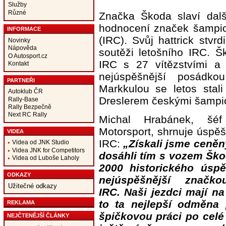
Služby
Různé
Značka Škoda slaví další
hodnocení značek šampion
INFORMACE
(IRC). Svůj hattrick stv
Novinky
Nápověda
soutěži letošního IRC. Š
O Autosport.cz
IRC s 27 vítězstvími a
Kontakt
nejúspěšnější posádk
PARTNEŘI
Markkulou se letos stal
Autoklub ČR
Dreslerem českými šampi
Rally-Base
Rally Bezpečně
Next RC Rally
Michal Hrabánek, šé
Motorsport, shrnuje úspě
VIDEA
IRC:
„Získali jsme ceněn
Videa od JNK Studio
Videa JNK for Competitors
dosáhli tím s vozem Ško
Videa od Luboše Laholy
2000 historického úspě
ODKAZY
nejúspěšnější značk
Užitečné odkazy
IRC. Naši jezdci mají na
to ta nejlepší odměna 
REKLAMA
špičkovou práci po celé
NEJČTENĚJŠÍ ČLÁNKY