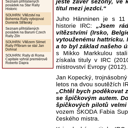
ještě závěr sezony, ve 
Seznam přihlášených
posádek na Star Rally
titul mezi jezdci.“
Historic
SOUHRN: Vítězství na
Juho Hänninen je s 11 
Bohemia Rally vybojoval
Dominik Stříteský
historie IRC:
„Jsem rád
Seznam přihlášených
vítězstvími (Irsko, Bel
posádek na Barum Czech
Rally Zlín
vytouženému hattricku. 
SOUHRN: Vítězem Silmet
a to byl základ našeho 
Rally Příbram se stal Jan
Dohnal
s Mikko Markkulou stal
SOUHRN: Rally di Roma
získala tituly v IRC (20
Capitale vyhrál premiérově
Roberto Dapra
mistrovství Evropy (2012).
Jan Kopecký, trojnásobný v
letos na dvou soutěžích IR
„Chtěl bych poděkovat z
se špičkovým autem. Do
špičkových pilotů velmi
vozem ŠKODA Fabia Supe
českého mistra.