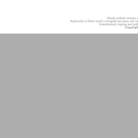
Obsah stránek serveru
Kopírování a šíření textů a fotografií pro jinou ne
Unauthorised copying and publis
Copyrigh