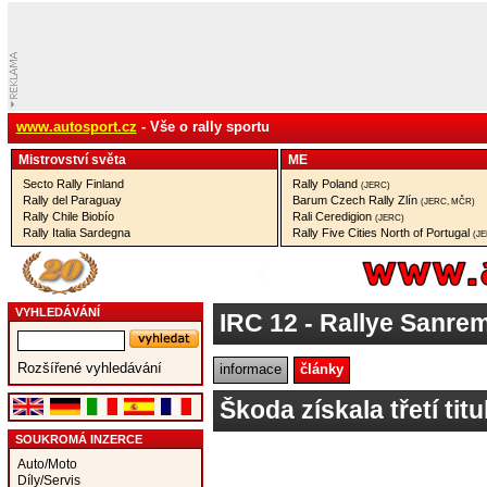
www.autosport.cz
- Vše o rally sportu
Mistrovství­ světa
ME
Secto Rally Finland
Rally Poland
(JERC)
Rally del Paraguay
Barum Czech Rally Zlín
(JERC, MČR)
Rally Chile Biobío
Rali Ceredigion
(JERC)
Rally Italia Sardegna
Rally Five Cities North of Portugal
(J
VYHLEDÁVÁNÍ
IRC 12
- Rallye Sanrem
Rozšířené vyhledávání
informace
články
Škoda získala třetí tit
SOUKROMÁ INZERCE
Auto/Moto
Díly/Servis