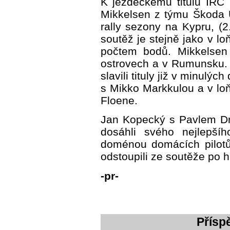
K jezdeckému titulu IRC
Mikkelsen z týmu Škoda U
rally sezony na Kypru, (2
soutěž je stejně jako v 
počtem bodů. Mikkelsen 
ostrovech a v Rumunsku.
slavili tituly již v minul
s Mikko Markkulou a v lo
Floene.
Jan Kopecký s Pavlem Dr
dosáhli svého nejlepší
doménou domácích pilot
odstoupili ze soutěže po h
-pr-
Přísp