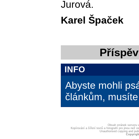
Jurová.
Karel Špaček
Příspěv
INFO
Abyste mohli ps
článkům, musíte 
Obsah stránek serveru
Kopírování a šíření textů a fotografií pro jinou ne
Unauthorised copying and publis
Copyrigh