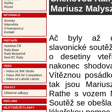
Služby
Mariusz Malys
Různé
INFORMACE
Novinky
Nápověda
O Autosport.cz
Kontakt
Ač byly až d
PARTNEŘI
slavonické soutě
Autoklub ČR
Rally-Base
Rally Bezpečně
o desetiny vte
Next RC Rally
nakonec shodov
VIDEA
Videa od JNK Studio
Vítěznou posádk
Videa JNK for Competitors
Videa od Luboše Laholy
tak jsou Marius
ODKAZY
Rathe s vozem M
Užitečné odkazy
Soutěž se obešla 
REKLAMA
NEJČTENĚJŠÍ ČLÁNKY