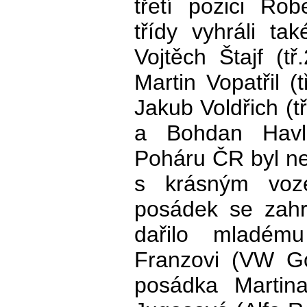
třetí pozici Rob
třídy vyhráli tak
Vojtěch Štajf (tř
Martin Vopatřil (
Jakub Voldřich (t
a Bohdan Havlík
Poháru ČR byl ne
s krásným vo
posádek se zahra
dařilo mladém
Franzovi (VW Go
posádka Martin