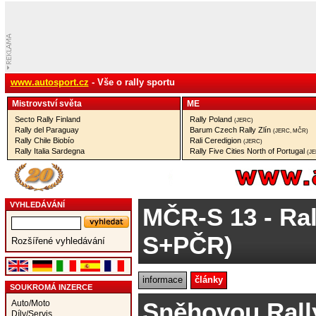
www.autosport.cz
- Vše o rally sportu
Mistrovství­ světa
ME
Secto Rally Finland
Rally Poland
(JERC)
Rally del Paraguay
Barum Czech Rally Zlín
(JERC, MČR)
Rally Chile Biobío
Rali Ceredigion
(JERC)
Rally Italia Sardegna
Rally Five Cities North of Portugal
(J
VYHLEDÁVÁNÍ
MČR-S 13
- Ra
S+PČR)
Rozšířené vyhledávání
informace
články
SOUKROMÁ INZERCE
Sněhovou Rall
Auto/Moto
Díly/Servis