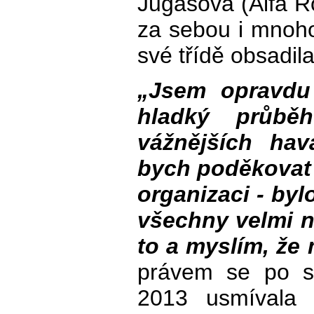
Jugasová (Alfa R
za sebou i mnoh
své třídě obsadila
„Jsem opravdu
hladký průb
vážnějších havá
bych poděkovat t
organizaci - byl
všechny velmi n
to a myslím, že
právem se po sk
2013 usmívala ř