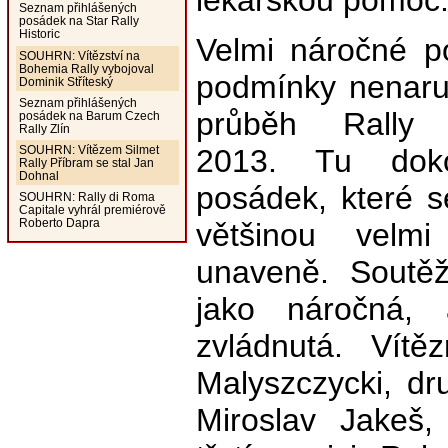
lékařskou pomoc
Seznam přihlášených
posádek na Star Rally
Historic
Velmi náročné po
SOUHRN: Vítězství na
Bohemia Rally vybojoval
podmínky nenaruš
Dominik Stříteský
Seznam přihlášených
průběh Rally 
posádek na Barum Czech
Rally Zlín
2013. Tu doko
SOUHRN: Vítězem Silmet
Rally Příbram se stal Jan
Dohnal
posádek, které s
SOUHRN: Rally di Roma
Capitale vyhrál premiérově
Roberto Dapra
většinou velm
unaveně. Soutěž
jako náročná, 
zvládnutá. Vítě
Malyszczycki, dru
Miroslav Jakeš,