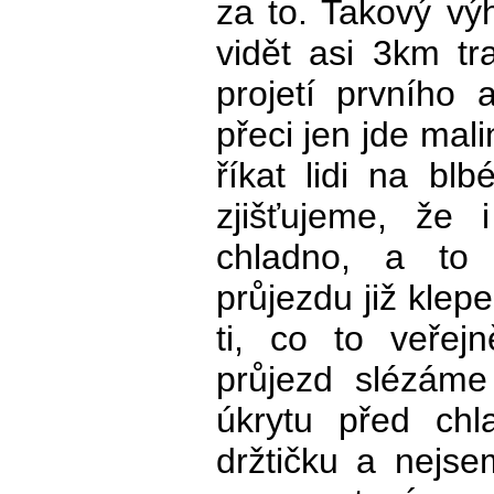
za to. Takový výh
vidět asi 3km tr
projetí prvního
přeci jen jde mal
říkat lidi na blb
zjišťujeme, že 
chladno, a to
průjezdu již klep
ti, co to veřej
průjezd slézáme
úkrytu před chl
držtičku a nejse