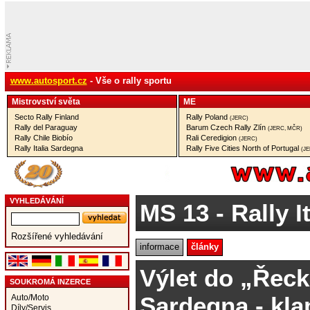
www.autosport.cz
- Vše o rally sportu
Mistrovství­ světa
ME
Secto Rally Finland
Rally Poland
(JERC)
Rally del Paraguay
Barum Czech Rally Zlín
(JERC, MČR)
Rally Chile Biobío
Rali Ceredigion
(JERC)
Rally Italia Sardegna
Rally Five Cities North of Portugal
(J
VYHLEDÁVÁNÍ
MS 13
- Rally I
Rozšířené vyhledávání
informace
články
Výlet do „Řeck
SOUKROMÁ INZERCE
Sardegna - kla
Auto/Moto
Díly/Servis