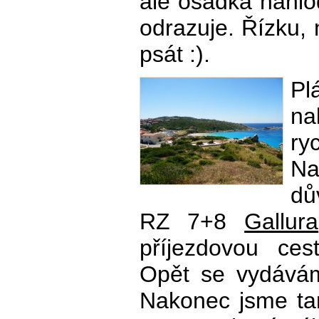
ale osádka nahlo
odrazuje. Řízku, 
psát :).
Pl
n
ry
Na
dů
RZ 7+8
Gallura
příjezdovou ces
Opět se vydávám
Nakonec jsme tam 