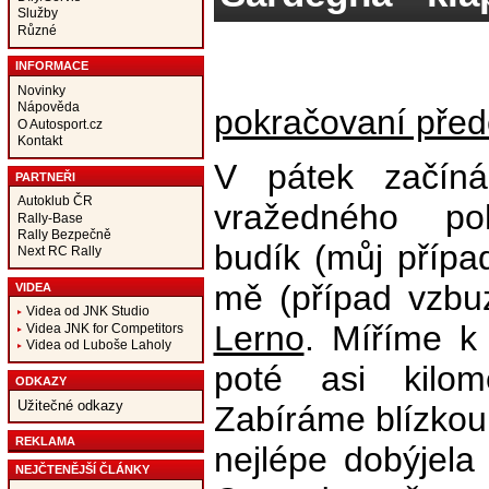
Služby
Různé
INFORMACE
Novinky
Nápověda
pokračovaní před
O Autosport.cz
Kontakt
V pátek začín
PARTNEŘI
Autoklub ČR
vražedného po
Rally-Base
Rally Bezpečně
budík (můj přípa
Next RC Rally
mě (případ vzbu
VIDEA
Videa od JNK Studio
Lerno
. Míříme k
Videa JNK for Competitors
Videa od Luboše Laholy
poté asi kilom
ODKAZY
Užitečné odkazy
Zabíráme blízkou
REKLAMA
nejlépe dobýjela 
NEJČTENĚJŠÍ ČLÁNKY