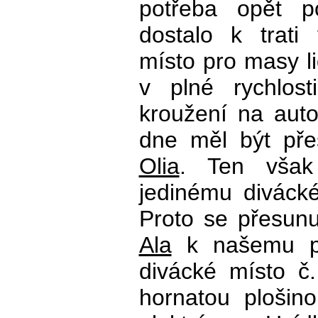
potřeba opět p
dostalo k trati
místo pro masy li
v plné rychlos
kroužení na auto
dne měl být př
Olia
. Ten vša
jedinému diváck
Proto se přesu
Ala
k našemu po
divácké místo č
hornatou plošin