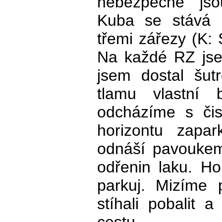
nebezpečné jsou
Kuba se stává 
třemi zářezy (K: 
Na každé RZ js
jsem dostal šut
tlamu vlastní 
odcházíme s čis
horizontu zapa
odnáší pavoukem
odřenin laku. Ho
parkuj. Mizíme
stíhali pobalit a