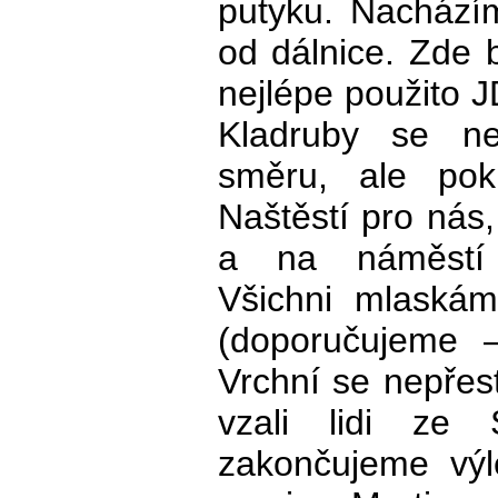
putyku. Nachází
od dálnice. Zde 
nejlépe použito 
Kladruby se n
směru, ale po
Naštěstí pro nás
a na náměstí 
Všichni mlaská
(doporučujeme –
Vrchní se nepřes
vzali lidi ze S
zakončujeme výl