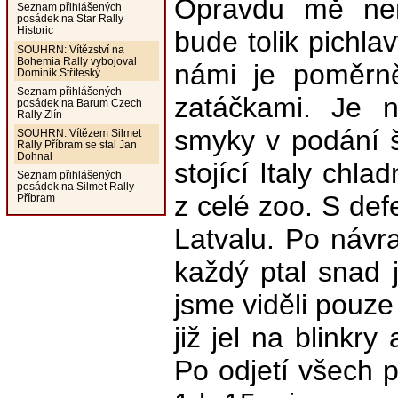
Opravdu mě nen
Seznam přihlášených
posádek na Star Rally
Historic
bude tolik pichla
SOUHRN: Vítězství na
Bohemia Rally vybojoval
námi je poměrně
Dominik Stříteský
Seznam přihlášených
zatáčkami. Je 
posádek na Barum Czech
Rally Zlín
smyky v podání š
SOUHRN: Vítězem Silmet
Rally Příbram se stal Jan
Dohnal
stojící Italy chl
Seznam přihlášených
posádek na Silmet Rally
z celé zoo. S de
Příbram
Latvalu. Po náv
každý ptal snad 
jsme viděli pouze
již jel na blinkry 
Po odjetí všech p