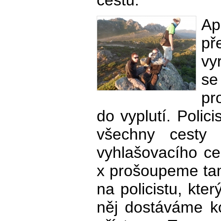
cestu.
A
př
vy
se
pr
do vyplutí. Polici
všechny cesty
vyhlašovacího ce
x prošoupeme ta
na policistu, kte
něj dostáváme k