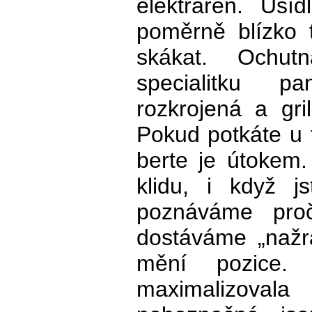
elektráren. Usí
poměrně blízko 
skákat. Ochut
specialitku p
rozkrojená a gr
Pokud potkáte u tr
berte je útokem.
klidu, i když j
poznáváme pro
dostáváme „nažr
mění pozice. 
maximalizova