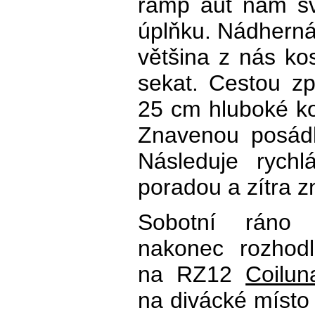
ramp aut nám sv
úplňku. Nádherná 
většina z nás ko
sekat. Cestou z
25 cm hluboké ko
Znavenou posádk
Následuje rych
poradou a zítra z
Sobotní ráno
nakonec rozhodl
na RZ12
Coilun
na divácké místo 