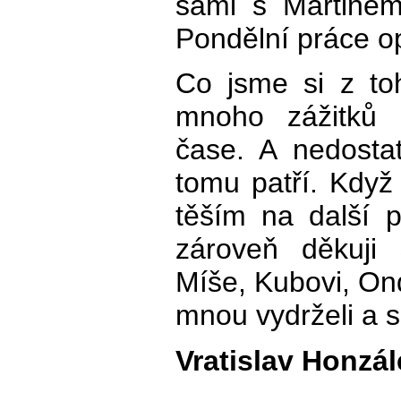
sami s Martine
Pondělní práce op
Co jsme si z to
mnoho zážitků 
čase. A nedosta
tomu patří. Když 
těším na další 
zároveň děkuji 
Míše, Kubovi, Ond
mnou vydrželi a sn
Vratislav Honzá