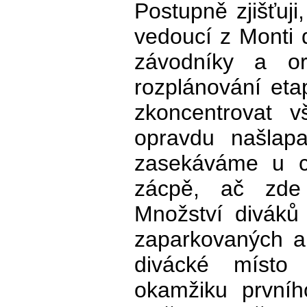
Postupně zjišťuji,
vedoucí z Monti 
závodníky a or
rozplánování eta
zkoncentrovat v
opravdu našlap
zasekáváme u c
zácpě, ač zde
Množství diváků
zaparkovaných a
divácké místo
okamžiku prvníh