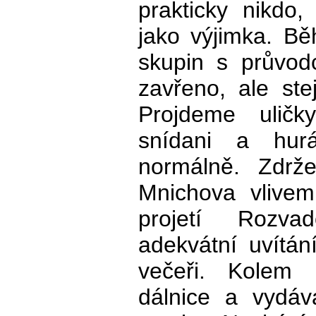
prakticky nikdo
jako výjimka. B
skupin s průvod
zavřeno, ale st
Projdeme ulič
snídani a hur
normálně. Zdrž
Mnichova vlivem
projetí Rozva
adekvátní uvítán
večeři. Kolem
dálnice a vydá