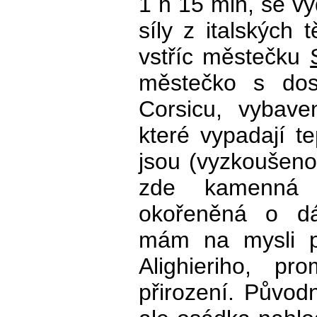
1 h 15 min, se 
síly z italských 
vstříc městečku
městečko s dost
Corsicu, vybave
které vypadají te
jsou (vyzkoušeno 
zde kamenná v
okořeněná o d
mám na mysli p
Alighieriho, p
přirození. Původ