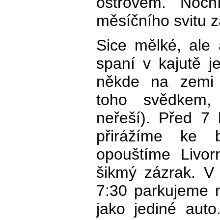
ostrovem. Nočn
měsíčního svitu z
Sice mělké, ale
spaní v kajutě j
někde na zemi 
toho svědkem,
neřeší). Před 7 
přirážíme ke 
opouštíme Livor
šikmý zázrak. V
7:30 parkujeme 
jako jediné aut