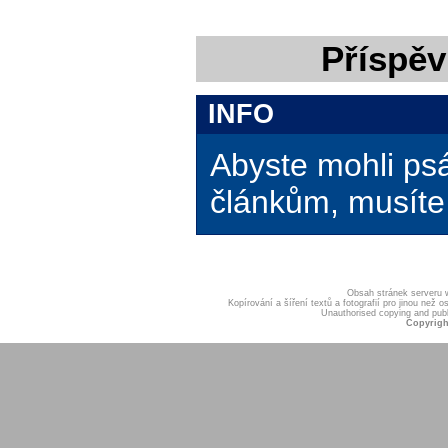
Příspěv
INFO
Abyste mohli ps
článkům, musíte 
Obsah stránek serveru
Kopírování a šíření textů a fotografií pro jinou ne
Unauthorised copying and publis
Copyrigh