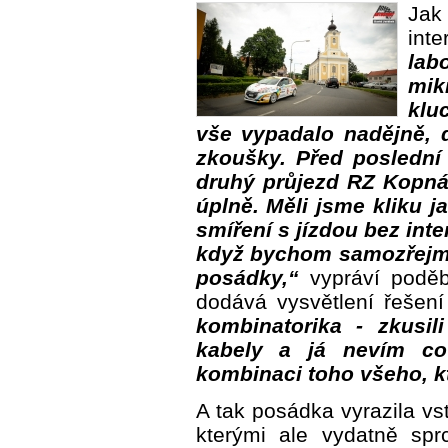
Ja
in
la
mik
kluc
vše vypadalo nadějně, 
zkoušky. Před poslední
druhý průjezd RZ Kopná
úplně. Měli jsme kliku j
smíření s jízdou bez int
když bychom samozřejmě r
posádky,“
vypráví poděbr
dodává vysvětlení řešení
kombinatorika - zkusil
kabely a já nevím co
kombinaci toho všeho, k
A tak posádka vyrazila v
kterými ale vydatně spr