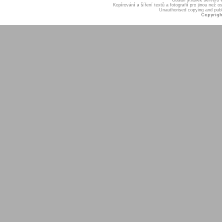
Kopírování a šíření textů a fotografií pro jinou ne
Unauthorised copying and publis
Copyrigh