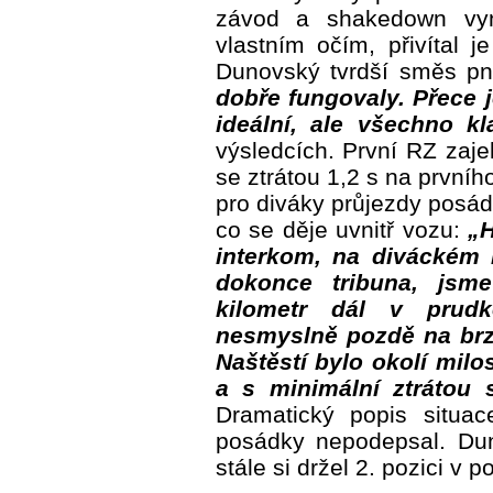
závod a shakedown vyne
vlastním očím, přivítal 
Dunovský tvrdší směs pne
dobře fungovaly. Přece j
ideální, ale všechno kl
výsledcích. První RZ zaj
se ztrátou 1,2 s na prvníh
pro diváky průjezdy posádk
co se děje uvnitř vozu:
„H
interkom, na diváckém 
dokonce tribuna, jsm
kilometr dál v prudk
nesmyslně pozdě na brz
Naštěstí bylo okolí milos
a s minimální ztrátou s
Dramatický popis situa
posádky nepodepsal. Dun
stále si držel 2. pozici v p