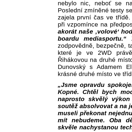
nebylo nic, neboť se n
Poslední zmíněné testy s
zajela první čas ve tříd
při vzpomínce na předpo
akorát naše ‚volové‘ ho
boardu mediasportu.“
Z
zodpovědně, bezpečně, ta
které je ve 2WD právě
Řihákovou na druhé místo
Dunovský s Adamem Eli
krásné druhé místo ve tří
„Jsme opravdu spokojen
Kopné. Chtěl bych moc
naprosto skvělý výkon
soutěž absolvovat a na j
museli překonat nejednu 
mít nebudeme. Oba d
skvěle nachystanou tec