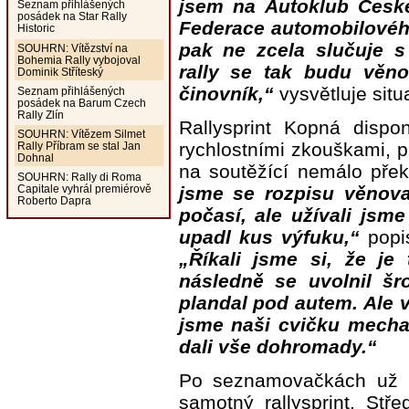
jsem na Autoklub České
Seznam přihlášených
posádek na Star Rally
Federace automobilového
Historic
pak ne zcela slučuje s
SOUHRN: Vítězství na
Bohemia Rally vybojoval
rally se tak budu věno
Dominik Stříteský
činovník,“
vysvětluje situ
Seznam přihlášených
posádek na Barum Czech
Rally Zlín
Rallysprint Kopná dispo
SOUHRN: Vítězem Silmet
rychlostními zkouškami, p
Rally Příbram se stal Jan
Dohnal
na soutěžící nemálo pře
SOUHRN: Rally di Roma
jsme se rozpisu věnova
Capitale vyhrál premiérově
Roberto Dapra
počasí, ale užívali jsm
upadl kus výfuku,“
popis
„Říkali jsme si, že je
následně se uvolnil šr
plandal pod autem. Ale v
jsme naši cvičku mecha
dali vše dohromady.“
Po seznamovačkách už 
samotný rallysprint. Stř