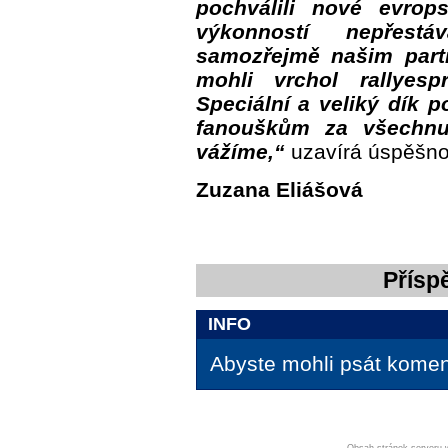
pochválili nové evrop
výkonností nepřestá
samozřejmě našim part
mohli vrchol rallyespr
Speciální a veliký dík
fanouškům za všechnu
vážíme,“
uzavírá úspěšno
Zuzana Eliášová
Přísp
INFO
Abyste mohli psát koment
Obsah stránek serveru