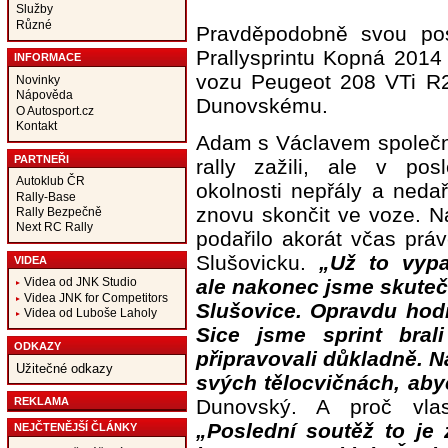
Služby
Různé
Pravděpodobně svou posl
Prallysprintu Kopná 2014
INFORMACE
vozu Peugeot 208 VTi R2
Novinky
Nápověda
Dunovskému.
O Autosport.cz
Kontakt
Adam s Václavem společn
PARTNEŘI
rally zažili, ale v pos
Autoklub ČR
okolnosti nepřály a nedař
Rally-Base
znovu skončit ve voze. Na
Rally Bezpečně
Next RC Rally
podařilo akorát včas prá
Slušovicku.
„Už to vypa
VIDEA
ale nakonec jsme skuteč
Videa od JNK Studio
Videa JNK for Competitors
Slušovice. Opravdu hodn
Videa od Luboše Laholy
Sice jsme sprint bral
ODKAZY
připravovali důkladně. N
Užitečné odkazy
svých tělocvičnách, abyc
REKLAMA
Dunovský. A proč vlas
„Poslední soutěž to je
NEJČTENĚJŠÍ ČLÁNKY