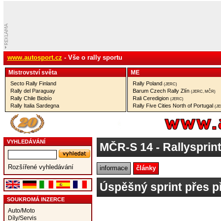
www.autosport.cz
- Vše o rally sportu
Mistrovství­ světa
ME
Secto Rally Finland
Rally Poland
(JERC)
Rally del Paraguay
Barum Czech Rally Zlín
(JERC, MČR)
Rally Chile Biobío
Rali Ceredigion
(JERC)
Rally Italia Sardegna
Rally Five Cities North of Portugal
(J
VYHLEDÁVÁNÍ
MČR-S 14
- Rallyspri
Rozšířené vyhledávání
informace
články
Úspěšný sprint přes 
SOUKROMÁ INZERCE
Auto/Moto
Díly/Servis