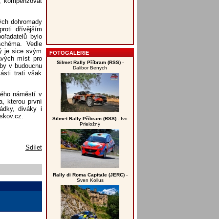
í, kompenzovat
rých dohromady
roti dřívějším
ořadatelů bylo
 schéma. Vedle
ý je sice svým
FOTOGALERIE
avých míst pro
Silmet Rally Příbram (RSS)
-
 by v budoucnu
Dalibor Benych
sti trati však
kého náměstí v
, kterou první
ádky, diváky i
yskov.cz.
Silmet Rally Příbram (RSS)
- Ivo
Prieložný
Sdílet
Rally di Roma Capitale (JERC)
-
Sven Kollus