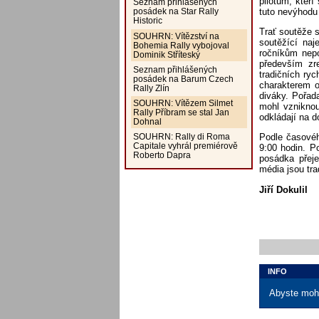
pilotům, kteř
Seznam přihlášených
tuto nevýhodu
posádek na Star Rally
Historic
Trať soutěže 
SOUHRN: Vítězství na
soutěžící naj
Bohemia Rally vybojoval
ročníkům nep
Dominik Stříteský
především zre
Seznam přihlášených
tradičních ry
posádek na Barum Czech
charakterem o
Rally Zlín
diváky. Pořad
SOUHRN: Vítězem Silmet
mohl vzniknou
Rally Příbram se stal Jan
odkládají na d
Dohnal
Podle časovéh
SOUHRN: Rally di Roma
Capitale vyhrál premiérově
9:00 hodin. P
Roberto Dapra
posádka přej
média jsou tra
Jiří Dokulil
INFO
Abyste mohl