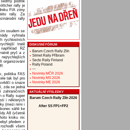
 i sedmý podnik
ttcher rally je
odniku FIA zóny
této rally. Za
zinárodní rally
alším osudem se
mády vyhnala
h rychlostních
ychlejší tratě
DISKUSNÍ FÓRUM
 například RZ
Barum Czech Rally Zlín
ratně pryč a z
Silmet Rally Příbram
 nejrychlejších
Secto Rally Finland
ři organizování
Rally Poland
ČR.
---
Novinky MČR 2026
, politika FAS
Novinky MS 2026
ele tak byl pro
Novinky ME 2026
 svědčí o snaze
í, zda se jedná
í zahraničních
AKTUÁLNÍ VÝSLEDKY
 o Rally super
tí i některých
ky (mezi nimi i
akonec sáhli ke
řídy A8 (včetně
hoto kroku nic
 nebyl předem z
 rozhodli všem