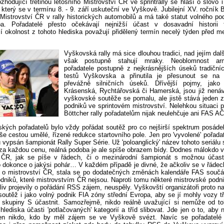
ozhodující třetinou letošního Mistrovství ČR ve sprintrally se hlásí o slovo
, který se v termínu 8. - 9. září uskuteční ve Vyškově. Jubilejní XV. ročník Bö
 Mistrovství ČR v rally historických automobilů a má také statut volného p
pa. Pořadatelé přesto očekávají nejnižší účast v dosavadní historii 
í okolnost z tohoto hlediska považují přidělený termín necelý týden před me
Vyškovská rally má sice dlouhou tradici, nad jejím d
však postupně stahují mraky. Neoblomnost ar
pořadatele postupně z nejkrásnějších úseků tradičníc
testů Vyškovska a přinutila je přesunout se na r
převážně silničních úseků. Dřívější pojmy, jako
Krásenská, Rychtářovská či Hamerská, jsou již nenáv
vyškovské soutěže se pomalu, ale jistě stává jeden z
podniků ve sprintovém mistrovství. Nelehkou situaci p
Böttcher rally pořadatelům nijak neulehčuje ani FAS A
kých pořadatelů bylo vždy pořádat soutěž pro co nejširší spektrum posádek
e cestou umělé, řízené redukce startovního pole. Jen pro 'vyvolené' pořadat
 vypsán šampionát Rally Super Série. Už 'poloanglický' název tohoto seriálu
 za každou cenu, reálná podoba je ale spíše obrazem bídy. Dodnes málokdo v
í ČR, jak se píše v řádech, či o mezinárodní šampionát s možnou účast
 dokonce o jakýsi pohár… V každém případě je divné, že ačkoliv se v řádech
ko o mistrovství ČR, stala se po dodatečných změnách kalendáře FAS součás
dniků, které mistrovstvím ČR nejsou. Naproti tomu některé mistrovské podni
iv projevily o pořádání RSS zájem, neuspěly. Vyškovští organizátoři proto n
soutěž i jako volný podnik FIA zóny střední Evropa, aby se jí mohly vozy t
 skupiny S účastnit. Samozřejmě, nikdo reálně uvažující si nemůže od to
hlediska účasti 'potlačovaných' kategorií a tříd slibovat. Jde jen o to, aby
čen nikdo, kdo by měl zájem se ve Vyškově svézt. Navíc se pořadatelé