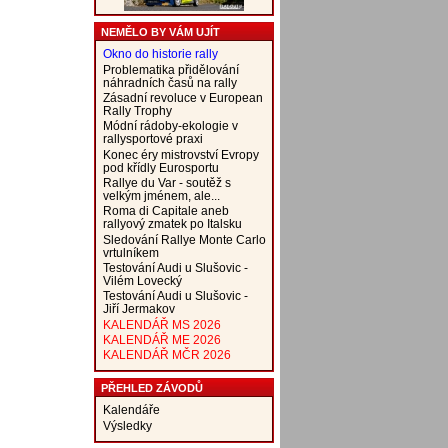
NEMĚLO BY VÁM UJÍT
Okno do historie rally
Problematika přidělování
náhradních časů na rally
Zásadní revoluce v European
Rally Trophy
Módní rádoby-ekologie v
rallysportové praxi
Konec éry mistrovství Evropy
pod křídly Eurosportu
Rallye du Var - soutěž s
velkým jménem, ale...
Roma di Capitale aneb
rallyový zmatek po Italsku
Sledování Rallye Monte Carlo
vrtulníkem
Testování Audi u Slušovic -
Vilém Lovecký
Testování Audi u Slušovic -
Jiří Jermakov
KALENDÁŘ MS 2026
KALENDÁŘ ME 2026
KALENDÁŘ MČR 2026
PŘEHLED ZÁVODŮ
Kalendáře
Výsledky