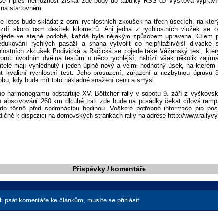
í se i přes nemožnost získat zde body do tabulky RSS do Vyškova vyprav
 na startovném.
se letos bude skládat z osmi rychlostních zkoušek na třech úsecích, na kte
ezdí skoro osm desítek kilometrů. Ani jedna z rychlostních vložek se op
ojede ve stejné podobě, každá byla nějakým způsobem upravena. Cílem p
dukování rychlých pasáží a snaha vytvořit co nejpřitažlivější divácké
chlostních zkoušek Podivická a Račická se pojede také Vážanský test, kter
proti úvodním dvěma testům o něco rychlejší, nabízí však několik zajím
atelé mají vyhlédnutý i jeden úplně nový a velmi hodnotný úsek, na kterém
t kvalitní rychlostní test. Jeho prosazení, zařazení a nezbytnou úpravu čá
obu, kdy bude mít toto nákladné snažení cenu a smysl.
o harmonogramu odstartuje XV. Böttcher rally v sobotu 9. září z vyškovs
o absolvování 260 km dlouhé trati zde bude na posádky čekat cílová rampa
ede těsně před sedmnáctou hodinou. Veškeré potřebné informace pro pos
dičně k dispozici na domovských stránkách rally na adrese http://www.rallyv
Příspěvky / komentáře
i psát komentáře ke článkům, musíte se přihlásit