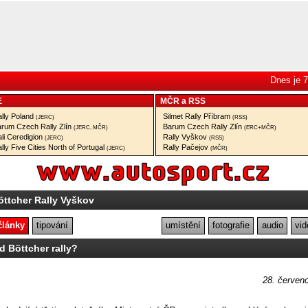
Dnes je 7
E
MČR
a
RSS
lly Poland
Silmet Rally Příbram
(JERC)
(RSS)
rum Czech Rally Zlín
Barum Czech Rally Zlín
(JERC, MČR)
(ERC+MČR)
li Ceredigion
Rally Vyškov
(JERC)
(RSS)
lly Five Cities North of Portugal
Rally Pačejov
(JERC)
(MČR)
öttcher Rally Vyškov
články
tipování
umístění
fotografie
audio
vid
d Böttcher rally?
28. červen