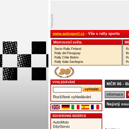
www.autosport.cz
- Vše o rally sportu
Mistrovství­ světa
M
Secto Rally Finland
Ra
Rally del Paraguay
Ba
Rally Chile Biobío
Ra
Rally Italia Sardegna
Ra
VYHLEDÁVÁNÍ
MČR 06
- B
informace
Rozšířené vyhledávání
Nejistý osu
SOUKROMÁ INZERCE
Auto/Moto
Díly/Servis