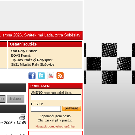
. srpna 2026, Svátek má Lada, zítra Soběslav
Ostatní­ soutěže
Star Rally Historic
BOAS Kopná
TipCars Pražský Rallysprint
Síť21 Mikuláš Rally Slušovice
PŘIHLÁŠENÍ
JMÉNO
:
nebo registrační číslo
eo
diskuse
HESLO:
Zapomněl jsem heslo.
Chci získat plný přístup.
ce 2006 • 14:45
Nastavit domovskou stránku!