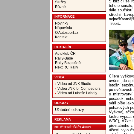
S blížící se r
Služby
tohoto seriálu
Různé
dále součástí
střední Evro
INFORMACE
nejnešťastnějš
Třebíč.
Novinky
Nápověda
O Autosport.cz
Kontakt
PARTNEŘI
Autoklub ČR
Rally-Base
Rally Bezpečně
Next RC Rally
Cílem vyškovs
VIDEA
ovšem jde spíš
Videa od JNK Studio
letošní sezónu
Videa JNK for Competitors
po světovosti
Videa od Luboše Laholy
o mistrovstv
posádek, nebo
sérii píše ja
ODKAZY
pohárových po
Užitečné odkazy
Vyškov), ačkol
kroku vypsat 
REKLAMA
WRC), A7kit i
převratného z 
NEJČTENĚJŠÍ ČLÁNKY
účasti vylou