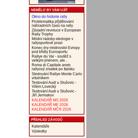
NEMĚLO BY VÁM UJÍT
Okno do historie rally
Problematika přidělování
náhradních časů na rally
Zásadní revoluce v European
Rally Trophy
Módní rádoby-ekologie v
rallysportové praxi
Konec éry mistrovství Evropy
pod křídly Eurosportu
Rallye du Var - soutěž s
velkým jménem, ale...
Roma di Capitale aneb
rallyový zmatek po Italsku
Sledování Rallye Monte Carlo
vrtulníkem
Testování Audi u Slušovic -
Vilém Lovecký
Testování Audi u Slušovic -
Jiří Jermakov
KALENDÁŘ MS 2026
KALENDÁŘ ME 2026
KALENDÁŘ MČR 2026
PŘEHLED ZÁVODŮ
Kalendáře
Výsledky