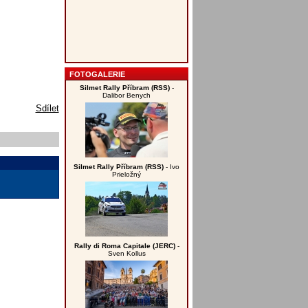
FOTOGALERIE
Silmet Rally Příbram (RSS)
-
Dalibor Benych
Sdílet
Silmet Rally Příbram (RSS)
- Ivo
Prieložný
Rally di Roma Capitale (JERC)
-
Sven Kollus