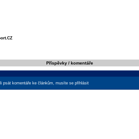
port.CZ
Příspěvky / komentáře
i psát komentáře ke článkům, musíte se přihlásit