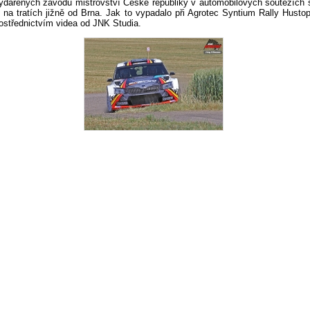
vydařených závodů mistrovství České republiky v automobilových soutěžích s
 na tratích jižně od Brna. Jak to vypadalo při Agrotec Syntium Rally Husto
ostřednictvím videa od JNK Studia.