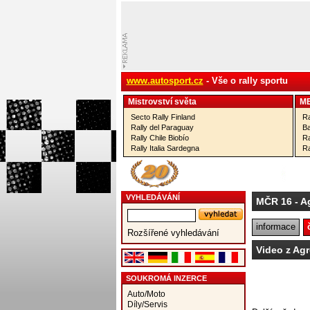
www.autosport.cz
- Vše o rally sportu
Mistrovství­ světa
M
Secto Rally Finland
Ra
Rally del Paraguay
Ba
Rally Chile Biobío
Ra
Rally Italia Sardegna
Ra
VYHLEDÁVÁNÍ
MČR 16
- A
informace
Rozšířené vyhledávání
Video z Ag
SOUKROMÁ INZERCE
Auto/Moto
Díly/Servis