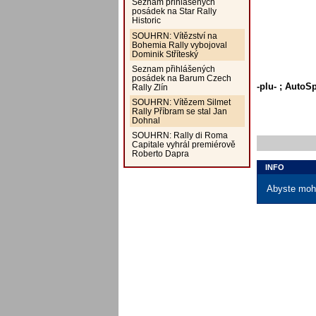
Seznam přihlášených
posádek na Star Rally
Historic
SOUHRN: Vítězství na
Bohemia Rally vybojoval
Dominik Stříteský
Seznam přihlášených
posádek na Barum Czech
-plu- ; AutoS
Rally Zlín
SOUHRN: Vítězem Silmet
Rally Příbram se stal Jan
Dohnal
SOUHRN: Rally di Roma
Capitale vyhrál premiérově
Roberto Dapra
INFO
Abyste mohl