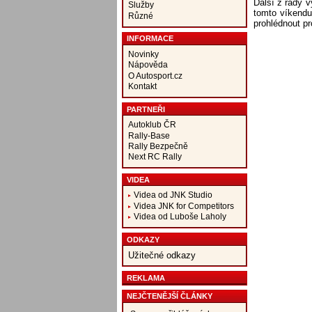
Další z řady 
Služby
tomto víkendu
Různé
prohlédnout pr
INFORMACE
Novinky
Nápověda
O Autosport.cz
Kontakt
PARTNEŘI
Autoklub ČR
Rally-Base
Rally Bezpečně
Next RC Rally
VIDEA
Videa od JNK Studio
Videa JNK for Competitors
Videa od Luboše Laholy
ODKAZY
Užitečné odkazy
REKLAMA
NEJČTENĚJŠÍ ČLÁNKY