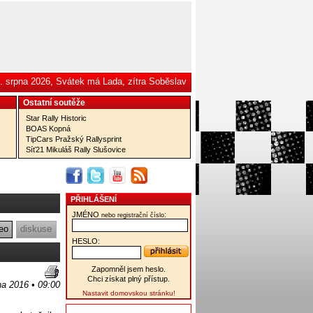
. srpna 2026, Svátek má Lada, zítra Soběslav
Ostatní­ soutěže
Star Rally Historic
BOAS Kopná
TipCars Pražský Rallysprint
Síť21 Mikuláš Rally Slušovice
PŘIHLÁŠENÍ
JMÉNO
:
nebo registrační číslo
eo
diskuse
HESLO:
Zapomněl jsem heslo.
Chci získat plný přístup.
na 2016 • 09:00
Nastavit domovskou stránku!