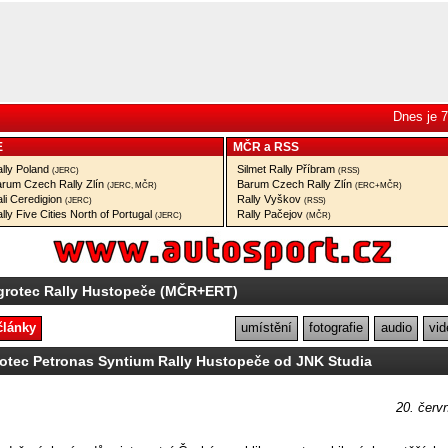
Dnes je 7
E
MČR
a
RSS
lly Poland
Silmet Rally Příbram
(JERC)
(RSS)
rum Czech Rally Zlín
Barum Czech Rally Zlín
(JERC, MČR)
(ERC+MČR)
li Ceredigion
Rally Vyškov
(JERC)
(RSS)
lly Five Cities North of Portugal
Rally Pačejov
(JERC)
(MČR)
grotec Rally Hustopeče (MČR+ERT)
články
umístění
fotografie
audio
vid
rotec Petronas Syntium Rally Hustopeče od JNK Studia
20. červ