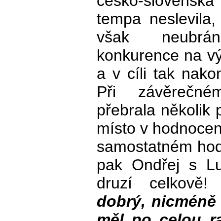
česko-slovenská
tempa neslevila
však neubrán
konkurence na v
a v cíli tak nako
Při závěrečné
přebrala několik 
místo v hodnocení
samostatném hod
pak Ondřej s Lu
druzí celkově
dobrý, nicméně 
měl po celou ra