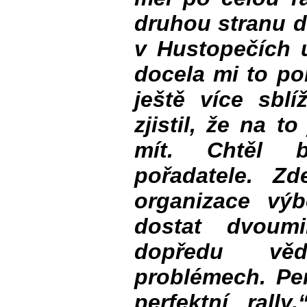
druhou stranu d
v Hustopečích 
docela mi to po
ještě více sblí
zjistil, že na 
mít. Chtěl b
pořadatele. Zd
organizace vý
dostat dvoum
dopředu věd
problémech. Per
perfektní rally,