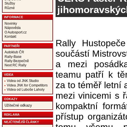
Služby
jihomoravských
Různé
INFORMACE
Novinky
Nápověda
O Autosport.cz
Kontakt
Rally Hustopeče 
PARTNEŘI
součástí Mistrovs
Autoklub ČR
Rally-Base
Rally Bezpečně
a mezi posádk
Next RC Rally
teamu patří k t
VIDEA
Videa od JNK Studio
za to téměř letní 
Videa JNK for Competitors
Videa od Luboše Laholy
mezi vinicemi s 
ODKAZY
kompaktní formát
Užitečné odkazy
přístup organizá
REKLAMA
NEJČTENĚJŠÍ ČLÁNKY