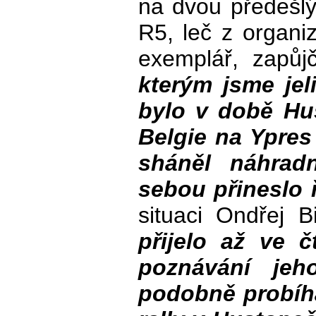
na dvou předešlý
R5, leč z organi
exemplář, zapůj
kterým jsme jel
bylo v době Hu
Belgie na Ypres
sháněl náhrad
sebou přineslo ř
situaci Ondřej 
přijelo až ve č
poznávání jeh
podobně probíha