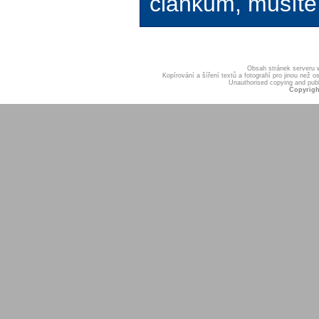
článkům, musíte 
Obsah stránek serveru
Kopírování a šíření textů a fotografií pro jinou ne
Unauthorised copying and publis
Copyrigh