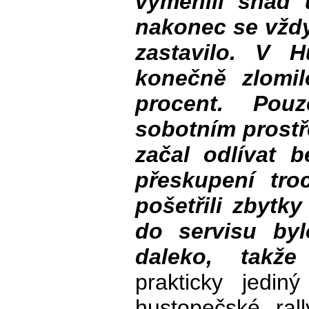
vyměnili snad 
nakonec se vždy
zastavilo. V 
konečně zlomil
procent. Po
sobotním prost
začal odlívat b
přeskupení tro
pošetřili zbytky
do servisu by
daleko, takže
prakticky jedi
hustopečské ral