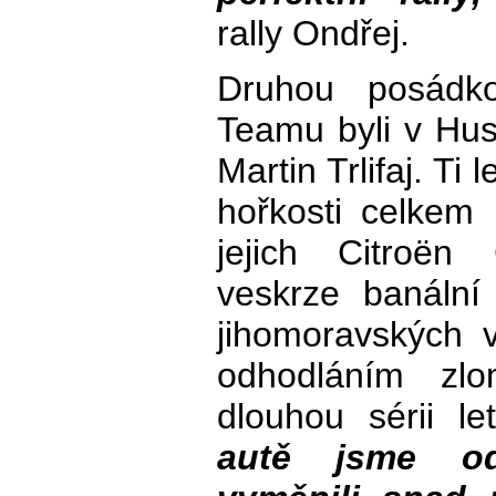
rally Ondřej.
Druhou posádk
Teamu byli v Hus
Martin Trlifaj. Ti 
hořkosti celkem
jejich Citroë
veskrze banální
jihomoravských v
odhodláním zlom
dlouhou sérii l
autě jsme o