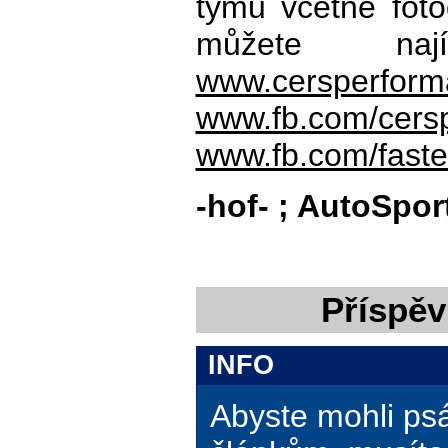
týmu včetně fotog
můžete na
www.cersperfor
www.fb.com/cers
www.fb.com/faster
-hof- ; AutoSpor
Příspěv
INFO
Abyste mohli ps