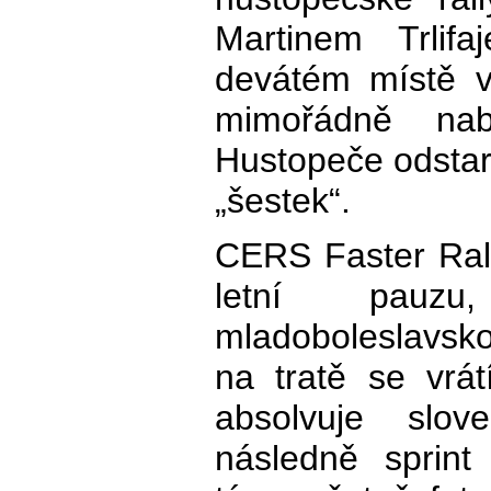
Martinem Trlif
devátém místě ve
mimořádně na
Hustopeče odstar
„šestek“.
CERS Faster Ral
letní pauzu
mladoboleslavsk
na tratě se vrá
absolvuje slo
následně sprint