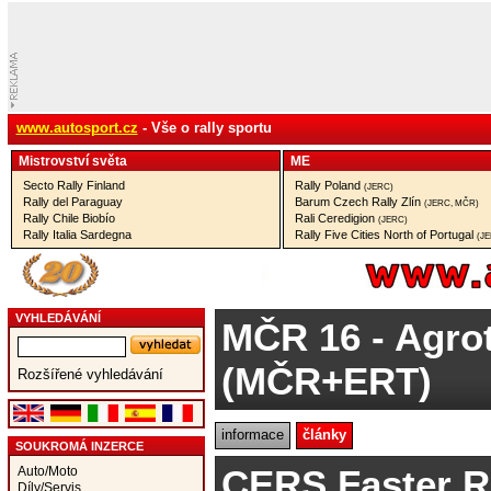
www.autosport.cz
- Vše o rally sportu
Mistrovství­ světa
ME
Secto Rally Finland
Rally Poland
(JERC)
Rally del Paraguay
Barum Czech Rally Zlín
(JERC, MČR)
Rally Chile Biobío
Rali Ceredigion
(JERC)
Rally Italia Sardegna
Rally Five Cities North of Portugal
(J
VYHLEDÁVÁNÍ
MČR 16
- Agro
(MČR+ERT)
Rozšířené vyhledávání
informace
články
SOUKROMÁ INZERCE
CERS Faster R
Auto/Moto
Díly/Servis