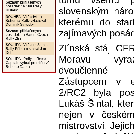
tomu všemu př
Seznam přihlášených
posádek na Star Rally
slovenským náro
Historic
SOUHRN: Vítězství na
kterému do start
Bohemia Rally vybojoval
Dominik Stříteský
zajímavých posád
Seznam přihlášených
posádek na Barum Czech
Rally Zlín
Zlínská stáj CFR
SOUHRN: Vítězem Silmet
Rally Příbram se stal Jan
Dohnal
Moravu vyra
SOUHRN: Rally di Roma
Capitale vyhrál premiérově
Roberto Dapra
dvoučlenné 
Zástupcem v el
2/RC2 byla po
Lukáš Šintal, kte
nejen v českém
mistrovství. Jejic