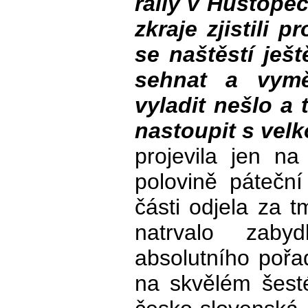
rally v Hustope
zkraje zjistili 
se naštěstí ješ
sehnat a vymě
vyladit nešlo a 
nastoupit s velk
projevila jen n
polovině páteční
části odjela za 
natrvalo zabyd
absolutního pořa
na skvělém šest