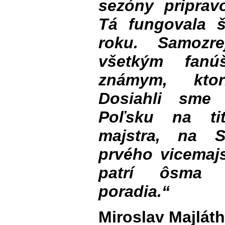
sezóny priprav
Tá fungovala 
roku. Samozr
všetkým fanú
známym, ktor
Dosiahli sme 
Poľsku na tit
majstra, na S
prvého vicemaj
patrí ôsma p
poradia.“
Miroslav Majláth