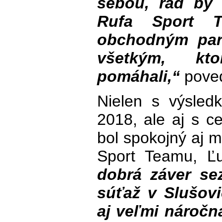
sebou, rád by
Rufa Sport 
obchodným par
všetkým, kt
pomáhali,“
poved
Nielen s výsledk
2018, ale aj s c
bol spokojný aj 
Sport Teamu, Ľ
dobrá záver sez
súťaž v Slušovi
aj veľmi náročn