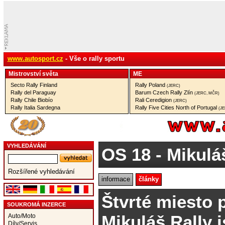
www.autosport.cz
- Vše o rally sportu
Mistrovství­ světa
ME
Secto Rally Finland
Rally Poland
(JERC)
Rally del Paraguay
Barum Czech Rally Zlín
(JERC, MČR)
Rally Chile Biobío
Rali Ceredigion
(JERC)
Rally Italia Sardegna
Rally Five Cities North of Portugal
(J
VYHLEDÁVÁNÍ
OS 18
- Mikuláš
Rozšířené vyhledávání
informace
články
Štvrté miesto 
SOUKROMÁ INZERCE
Mikuláš Rally is
Auto/Moto
Díly/Servis