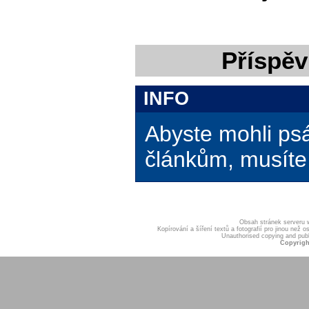
Příspěv
INFO
Abyste mohli ps
článkům, musíte 
Obsah stránek serveru
Kopírování a šíření textů a fotografií pro jinou ne
Unauthorised copying and publis
Copyrigh