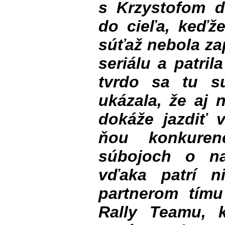
s Krzystofom d
do cieľa, keďže
súťaž nebola za
seriálu a patri
tvrdo sa tu s
ukázala, že aj 
dokáže jazdiť 
ňou konkuren
súbojoch o na
vďaka patrí n
partnerom tím
Rally Teamu, 