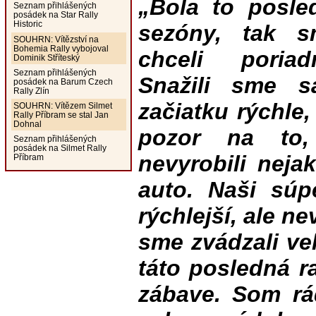
„Bola to posle
Seznam přihlášených
posádek na Star Rally
Historic
sezóny, tak s
SOUHRN: Vítězství na
Bohemia Rally vybojoval
chceli poriad
Dominik Stříteský
Seznam přihlášených
Snažili sme s
posádek na Barum Czech
Rally Zlín
začiatku rýchle
SOUHRN: Vítězem Silmet
Rally Příbram se stal Jan
Dohnal
pozor na to
Seznam přihlášených
posádek na Silmet Rally
nevyrobili neja
Příbram
auto. Naši súp
rýchlejší, ale n
sme zvádzali ve
táto posledná r
zábave. Som r