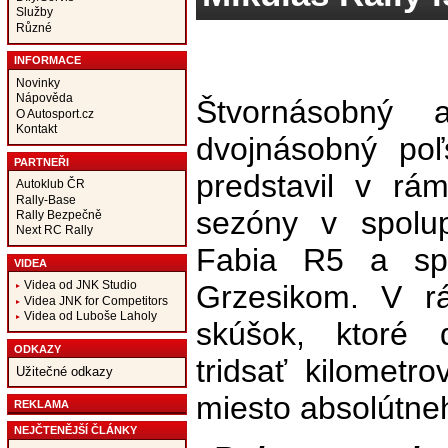
Služby
Různé
INFORMACE
Novinky
Nápověda
Štvornásobný 
O Autosport.cz
Kontakt
dvojnásobný poľ
PARTNEŘI
predstavil v rá
Autoklub ČR
Rally-Base
sezóny v spolu
Rally Bezpečně
Next RC Rally
Fabia R5 a spo
VIDEA
Videa od JNK Studio
Grzesikom. V rá
Videa JNK for Competitors
Videa od Luboše Laholy
skúšok, ktoré 
ODKAZY
tridsať kilometro
Užitečné odkazy
miesto absolútne
REKLAMA
NEJČTENĚJŠÍ ČLÁNKY