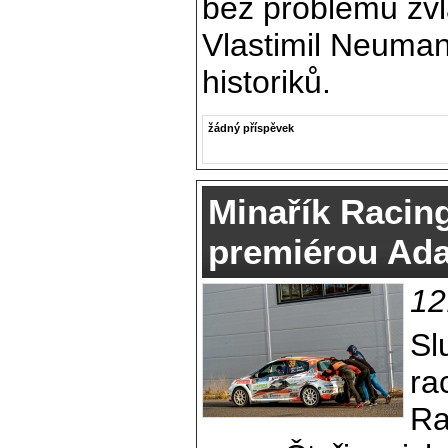
bez problémů zvl
Vlastimil Neumann
historiků.
žádný příspěvek
Minařík Racing
premiérou Ad
12
Sl
ra
Ra