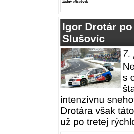
žádný příspěvek
Igor Drotár po
Slušovíc
7.
Ne
s 
št
intenzívnu sneho
Drotára však táto
už po tretej rých