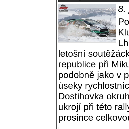
8.
Po
Kl
Lh
letošní soutěžác
republice při Miku
podobně jako v p
úseky rychlostní
Dostihovka okruh
ukrojí při této ra
prosince celkovo