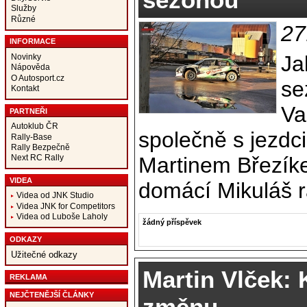
Služby
Různé
27
INFORMACE
Ja
Novinky
Nápověda
O Autosport.cz
se
Kontakt
Va
PARTNEŘI
Autoklub ČR
společně s jezd
Rally-Base
Rally Bezpečně
Martinem Březíke
Next RC Rally
VIDEA
domácí Mikuláš ra
Videa od JNK Studio
Videa JNK for Competitors
Videa od Luboše Laholy
žádný příspěvek
ODKAZY
Užitečné odkazy
Martin Vlček: 
REKLAMA
NEJČTENĚJŠÍ ČLÁNKY
změnu