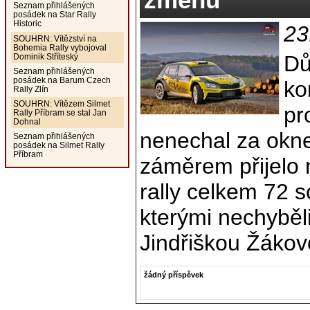
Seznam přihlášených
posádek na Star Rally
Historic
23
SOUHRN: Vítězství na
Bohemia Rally vybojoval
Dů
Dominik Stříteský
Seznam přihlášených
posádek na Barum Czech
ko
Rally Zlín
SOUHRN: Vítězem Silmet
pr
Rally Příbram se stal Jan
Dohnal
nenechal za okne
Seznam přihlášených
posádek na Silmet Rally
Příbram
záměrem přijelo 
rally celkem 72 s
kterými nechyběli
Jindřiškou Žákov
žádný příspěvek