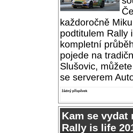
so
Če
každoročně Mikulá
podtitulem Rally i
kompletní průběh 
pojede na tradičn
Slušovic, můžete
se serverem Aut
žádný příspěvek
Kam se vydat n
Rally is life 2