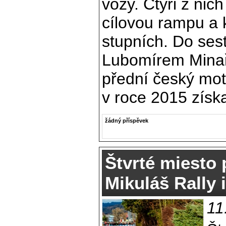
vozy. Čtyři z nic
cílovou rampu a 
stupních. Do se
Lubomírem Minař
přední český mot
v roce 2015 získal
žádný příspěvek
Štvrté miesto 
Mikuláš Rally i
11