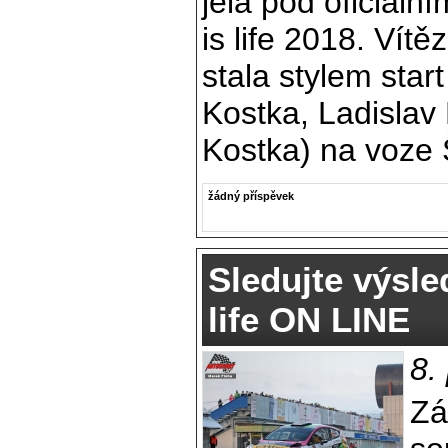
jela pod oficiáln
is life 2018. Vít
stala stylem star
Kostka, Ladislav
Kostka) na voze
žádný příspěvek
Sledujte výsle
life ON LINE
8.
Zá