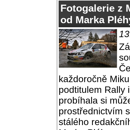
Fotogalerie z M
od Marka Pléh
13
Zá
so
Če
každoročně Mikulá
podtitulem Rally i
probíhala si můž
prostřednictvím
stálého redakční