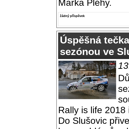
Marka Pléhy.
žádný příspěvek
Úspěšná tečka
sezónou ve Sl
13
Dů
se
so
Rally is life 2018
Do Slušovic přive