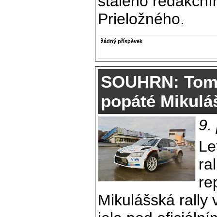
stálého redakční
Prieložného.
žádný příspěvek
SOUHRN: Tomá
popáté Mikuláš 
9.
Le
ra
re
Mikulášská rally 