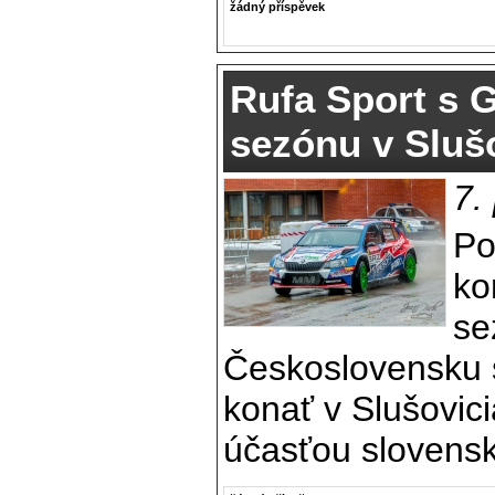
žádný příspěvek
Rufa Sport s 
sezónu v Sluš
7.
Po
ko
se
Československu 
konať v Slušovic
účasťou slovens