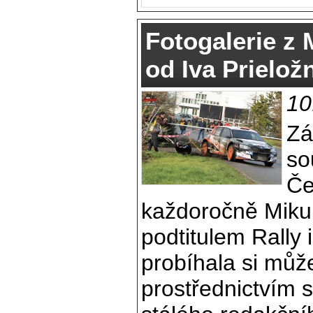
Fotogalerie z M
od Iva Prielož
10
Zá
so
Če
každoročně Mikulá
podtitulem Rally i
probíhala si můž
prostřednictvím