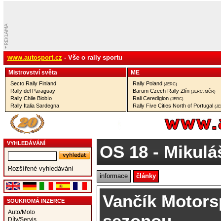
www.autosport.cz
- Vše o rally sportu
Mistrovství­ světa
ME
Secto Rally Finland
Rally Poland
(JERC)
Rally del Paraguay
Barum Czech Rally Zlín
(JERC, MČR)
Rally Chile Biobío
Rali Ceredigion
(JERC)
Rally Italia Sardegna
Rally Five Cities North of Portugal
(J
VYHLEDÁVÁNÍ
OS 18
- Mikuláš
Rozšířené vyhledávání
informace
články
Vančík Motorsp
SOUKROMÁ INZERCE
Auto/Moto
sezonou
Díly/Servis