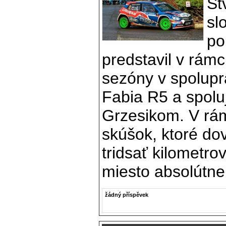
Št
sl
po
predstavil v rám
sezóny v spolupr
Fabia R5 a spol
Grzesikom. V rám
skúšok, ktoré do
tridsať kilometrov 
miesto absolútne
žádný příspěvek