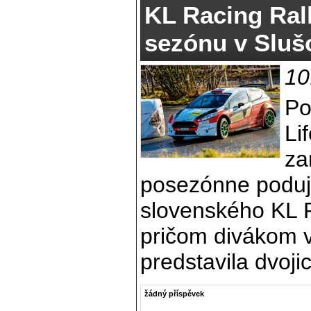
KL Racing Ral
sezónu v Sluš
10
Po
Li
za
posezónne poduj
slovenského KL 
pričom divákom v
predstavila dvoj
žádný příspěvek