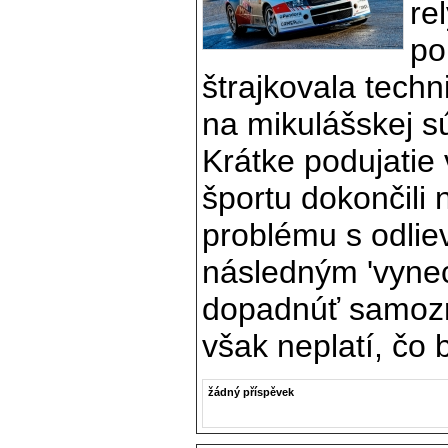
re
po
štrajkovala tech
na mikulášskej sú
Krátke podujatie
športu dokončili 
problému s odlie
následným 'vyne
dopadnúť samozre
však neplatí, čo b
žádný příspěvek