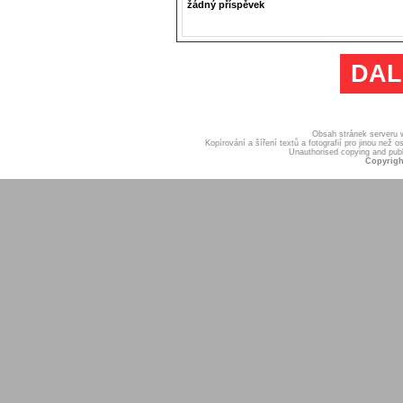
žádný příspěvek
DAL
Obsah stránek serveru
Kopírování a šíření textů a fotografií pro jinou ne
Unauthorised copying and publis
Copyrigh