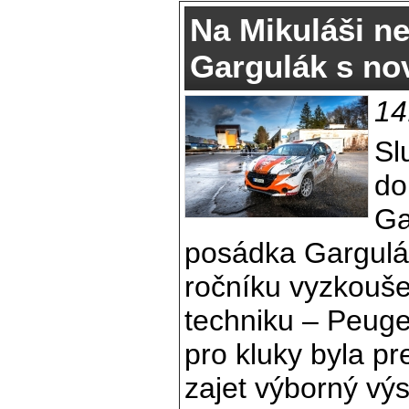
Na Mikuláši ne
Gargulák s n
14
Sl
do
Ga
posádka Gargulák
ročníku vyzkouše
techniku – Peugeo
pro kluky byla pr
zajet výborný výs