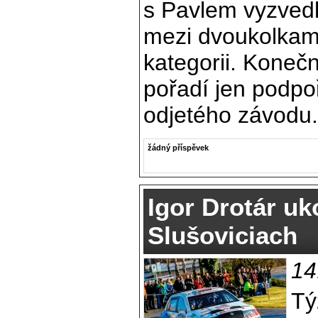
s Pavlem vyzvedl
mezi dvoukolkami 
kategorii. Koneč
pořadí jen podpoř
odjetého závodu.
žádný příspěvek
Igor Drotár uk
Slušoviciach
14
Tý