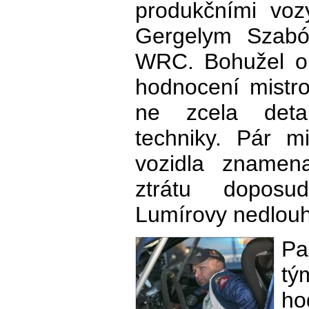
produkčními voz
Gergelym Szabó
WRC. Bohužel o 
hodnocení mistrov
ne zcela detai
techniky. Pár m
vozidla znamena
ztrátu doposu
Lumírovy nedlouh
Pa
tý
h