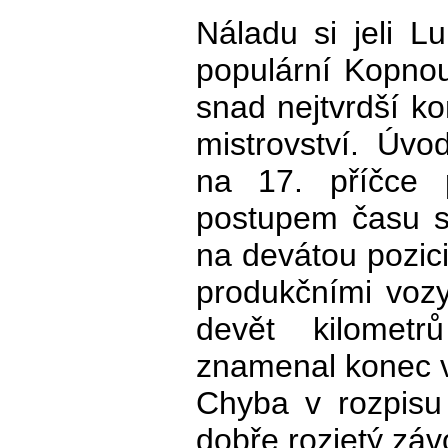
Náladu si jeli L
populární Kopnou
snad nejtvrdší k
mistrovství. Úvod
na 17. příčce 
postupem času s
na devátou pozici
produkčními vozy
devět kilomet
znamenal konec v 
Chyba v rozpisu
dobře rozjetý záv