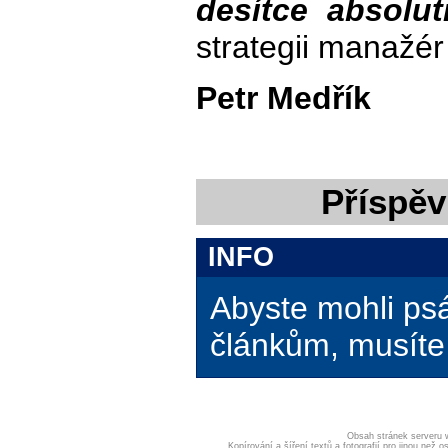
desítce absolut
strategii manažér 
Petr Medřík
Příspěv
INFO
Abyste mohli ps
článkům, musíte 
Obsah stránek serveru
Kopírování a šíření textů a fotografií pro jinou ne