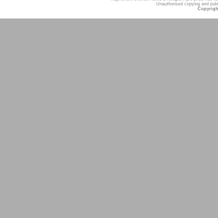
Unauthorised copying and publis
Copyrigh