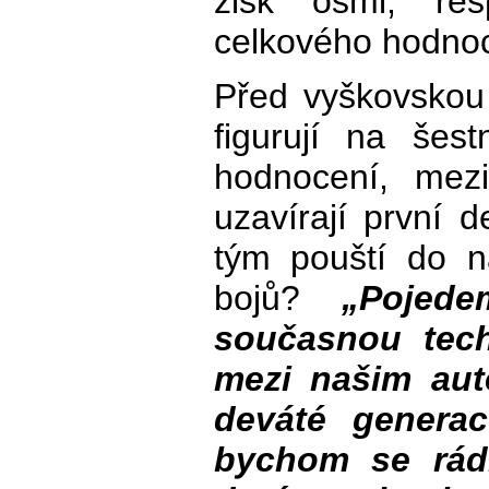
zisk osmi, re
celkového hodnoc
Před vyškovskou
figurují na šest
hodnocení, mez
uzavírají první 
tým pouští do n
bojů?
„Pojed
současnou tech
mezi našim au
deváté generac
bychom se rádi