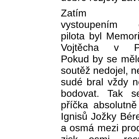
Zatím pos
vystoupením o
pilota byl Memor
Vojtěcha v Pe
Pokud by se mělo
soutěž nedojel, n
sudé bral vždy n
bodovat. Tak s
příčka absolutně
Ignisů Jožky Bér
a osmá mezi pro