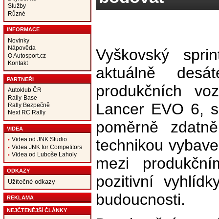
Služby
Různé
INFORMACE
Novinky
Nápověda
Vyškovský spri
O Autosport.cz
Kontakt
aktuálně desá
PARTNEŘI
produkčních vo
Autoklub ČR
Rally-Base
Lancer EVO 6, s
Rally Bezpečně
Next RC Rally
poměrně zdatně
VIDEA
Videa od JNK Studio
technikou vybav
Videa JNK for Competitors
Videa od Luboše Laholy
mezi produkčn
ODKAZY
pozitivní vyhlídk
Užitečné odkazy
budoucnosti.
REKLAMA
NEJČTENĚJŠÍ ČLÁNKY