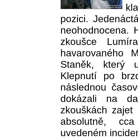
kl
pozici. Jedenáct
neohodnocena. H
zkoušce Lumíra
havarovaného Mi
Staněk, který 
Klepnutí po br
následnou časovo
dokázali na dal
zkouškách zajet 
absolutně, cc
uvedeném inciden