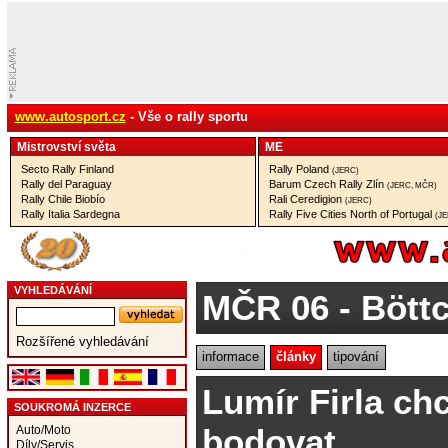
www.autosport.cz
- Vše o rally sportu
Mistrovství­ světa
ME
Secto Rally Finland
Rally Poland
(JERC)
Rally del Paraguay
Barum Czech Rally Zlín
(JERC, MČR)
Rally Chile Biobío
Rali Ceredigion
(JERC)
Rally Italia Sardegna
Rally Five Cities North of Portugal
(J
VYHLEDÁVÁNÍ
MČR 06
- Bött
Rozšířené vyhledávání
informace
články
tipování
Lumír Firla ch
SOUKROMÁ INZERCE
bodovat
Auto/Moto
Díly/Servis