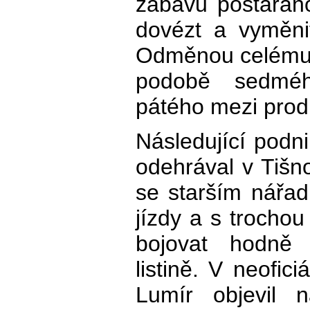
zábavu postarán
dovézt a vyměni
Odměnou celému 
podobě sedméh
pátého mezi prod
Následující podni
odehrával v Tišn
se starším nářad
jízdy a s trochou
bojovat hodně
listině. V neofici
Lumír objevil 