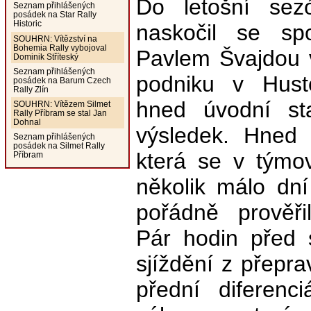
Do letošní sez
Seznam přihlášených
posádek na Star Rally
Historic
naskočil se sp
SOUHRN: Vítězství na
Bohemia Rally vybojoval
Pavlem Švajdou
Dominik Stříteský
Seznam přihlášených
podniku v Hust
posádek na Barum Czech
Rally Zlín
hned úvodní st
SOUHRN: Vítězem Silmet
Rally Příbram se stal Jan
Dohnal
výsledek. Hned 
Seznam přihlášených
posádek na Silmet Rally
která se v týmov
Příbram
několik málo dn
pořádně prověři
Pár hodin před 
sjíždění z přepr
přední diferenc