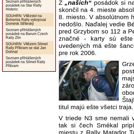
Z
„našich“
posádok si na
Seznam přihlášených
posádek na Star Rally
skončil na 4. mieste absol
Historic
8. miesto. V absolútnom 
SOUHRN: Vítězství na
Bohemia Rally vybojoval
nedošlo. Naďalej vedie B
Dominik Stříteský
Seznam přihlášených
pred Grzybom so 112 a Pe
posádek na Barum Czech
značné - karty sú ešte
Rally Zlín
SOUHRN: Vítězem Silmet
uvedených má ešte šancu
Rally Příbram se stal Jan
pre rok 2006.
Dohnal
Seznam přihlášených
posádek na Silmet Rally
Grz
Příbram
po
maj
zár
obo
Šta
titul majú ešte všetci traja.
V triede N3 sme nemali 
tak si čech Smékal prip
miestu z Rally Matador Ta