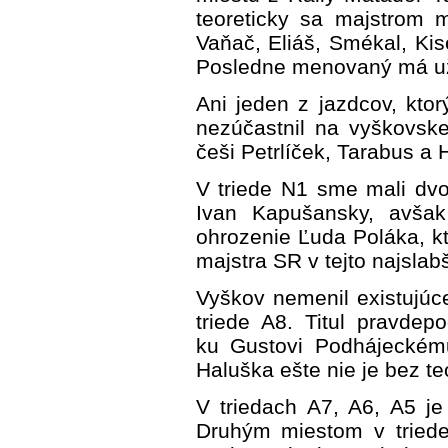
teoreticky sa majstrom 
Vaňač, Eliáš, Smékal, Kis
Posledne menovaný má už 
Ani jeden z jazdcov, ktor
nezúčastnil na vyškovskej
češi Petrlíček, Tarabus a
V triede N1 sme mali dvo
Ivan Kapušansky, avšak
ohrozenie Ľuda Poláka, kto
majstra SR v tejto najslabš
Vyškov nemenil existujúc
triede A8. Titul pravdep
ku Gustovi Podhájeckému
Haluška ešte nie je bez te
V triedach A7, A6, A5 je
Druhým miestom v triede 