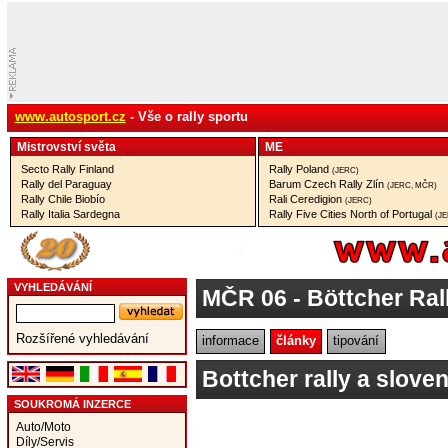
www.autosport.cz
- Vše o rally sportu
Mistrovství­ světa
ME
Secto Rally Finland
Rally Poland
(JERC)
Rally del Paraguay
Barum Czech Rally Zlín
(JERC, MČR)
Rally Chile Biobío
Rali Ceredigion
(JERC)
Rally Italia Sardegna
Rally Five Cities North of Portugal
(J
VYHLEDÁVÁNÍ
MČR 06
- Böttcher Ral
Rozšířené vyhledávání
informace
články
tipování
Bottcher rally a slov
SOUKROMÁ INZERCE
Auto/Moto
Díly/Servis