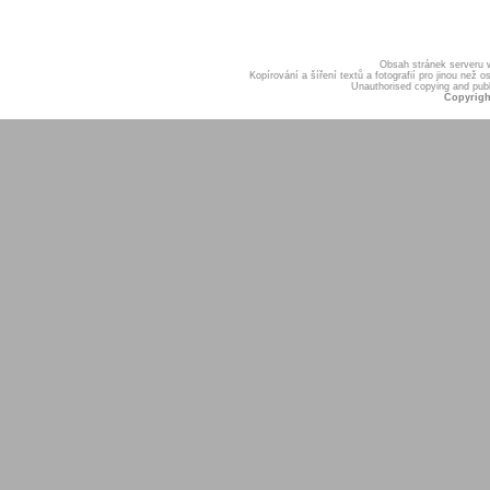
Obsah stránek serveru
Kopírování a šíření textů a fotografií pro jinou ne
Unauthorised copying and publis
Copyrigh