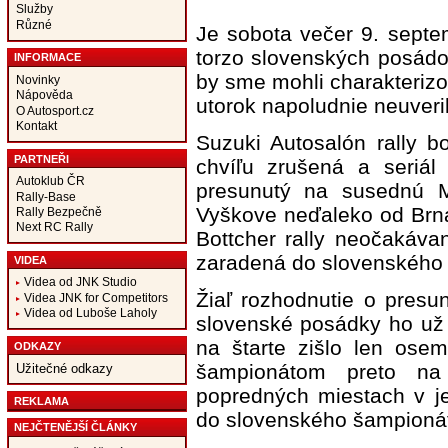
Služby
Různé
Je sobota večer 9. septem
torzo slovenských posádo
INFORMACE
by sme mohli charakterizov
Novinky
Nápověda
utorok napoludnie neuveril
O Autosport.cz
Kontakt
Suzuki Autosalón rally b
PARTNEŘI
chvíľu zrušená a seriá
Autoklub ČR
presunutý na susednú 
Rally-Base
Vyškove neďaleko od Brna
Rally Bezpečně
Next RC Rally
Bottcher rally neočakáva
zaradená do slovenského 
VIDEA
Videa od JNK Studio
Žiaľ rozhodnutie o presu
Videa JNK for Competitors
Videa od Luboše Laholy
slovenské posádky ho už 
na štarte zišlo len ose
ODKAZY
šampionátom preto na 
Užitečné odkazy
popredných miestach v jed
REKLAMA
do slovenského šampioná
NEJČTENĚJŠÍ ČLÁNKY