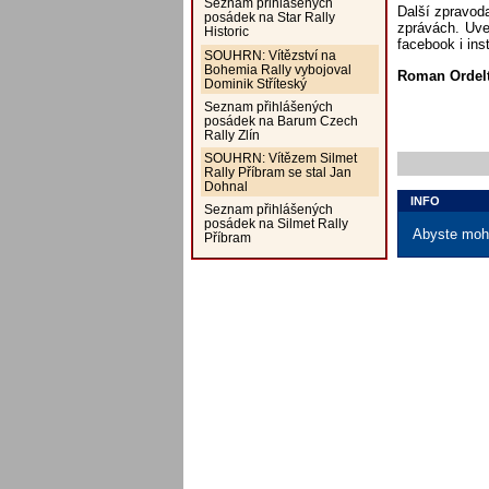
Seznam přihlášených
Další zpravoda
posádek na Star Rally
zprávách. Uve
Historic
facebook i ins
SOUHRN: Vítězství na
Bohemia Rally vybojoval
Roman Ordel
Dominik Stříteský
Seznam přihlášených
posádek na Barum Czech
Rally Zlín
SOUHRN: Vítězem Silmet
Rally Příbram se stal Jan
Dohnal
INFO
Seznam přihlášených
posádek na Silmet Rally
Abyste mohl
Příbram