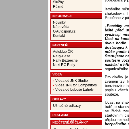
Pořadatelé z 
Služby
Různé
letošního roč
shakedown. T
INFORMACE
Proběhne v pá
Novinky
„Posádky ma
Nápověda
ještě před 
O Autosport.cz
využívají mí
Kontakt
Úsek na konc
dvou hodin 
PARTNEŘI
dostačující k
může podle li
Autoklub ČR
Startujeme n
Rally-Base
soutěžní voz
Rally Bezpečně
nachází u hřb
Next RC Rally
organizačního 
VIDEA
Pro diváky je
Videa od JNK Studio
zvaném tzv. k
Videa JNK for Competitors
benzinové st
Videa od Luboše Laholy
popisu všech
soutěže.
ODKAZY
Účast na shak
Užitečné odkazy
tratě je stan
se řádně zare
REKLAMA
startovními č
přijdou rozho
NEJČTENĚJŠÍ ČLÁNKY
bezpečného sl