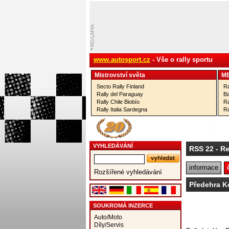
www.autosport.cz
- Vše o rally sportu
Mistrovství­ světa
M
Secto Rally Finland
Ra
Rally del Paraguay
Ba
Rally Chile Biobío
Ra
Rally Italia Sardegna
Ra
VYHLEDÁVÁNÍ
RSS 22
- Re
informace
Rozšířené vyhledávání
Předehra K
SOUKROMÁ INZERCE
Auto/Moto
Díly/Servis