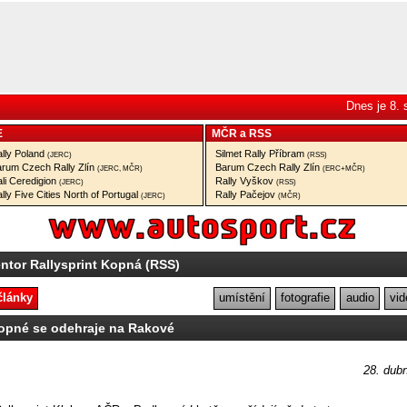
Dnes je 8.
E
MČR
a
RSS
lly Poland
Silmet Rally Příbram
(JERC)
(RSS)
rum Czech Rally Zlín
Barum Czech Rally Zlín
(JERC, MČR)
(ERC+MČR)
li Ceredigion
Rally Vyškov
(JERC)
(RSS)
lly Five Cities North of Portugal
Rally Pačejov
(JERC)
(MČR)
ntor Rallysprint Kopná (RSS)
články
umístění
fotografie
audio
vid
opné se odehraje na Rakové
28. dub