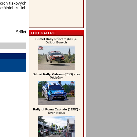
ících tiskových
iálních sítích
Sdílet
FOTOGALERIE
Silmet Rally Příbram (RSS)
-
Dalibor Benych
Silmet Rally Příbram (RSS)
- Ivo
Prieložný
Rally di Roma Capitale (JERC)
-
Sven Kollus