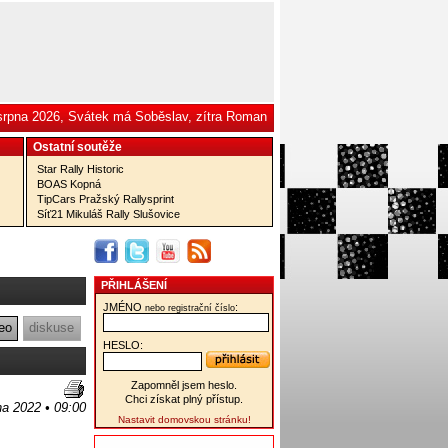
 srpna 2026, Svátek má Soběslav, zítra Roman
Ostatní­ soutěže
Star Rally Historic
BOAS Kopná
TipCars Pražský Rallysprint
Síť21 Mikuláš Rally Slušovice
PŘIHLÁŠENÍ
JMÉNO
:
nebo registrační číslo
eo
diskuse
HESLO:
Zapomněl jsem heslo.
Chci získat plný přístup.
na 2022 • 09:00
Nastavit domovskou stránku!