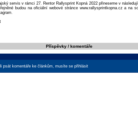
jský servis v rámci 27. Rentor Rallysprint Kopná 2022 přineseme v následuj
řejněné budou na oficiální webové stránce www.rallysprintkopna.cz a na soc
tagram.
t
Příspěvky / komentáře
i psát komentáře ke článkům, musíte se přihlásit