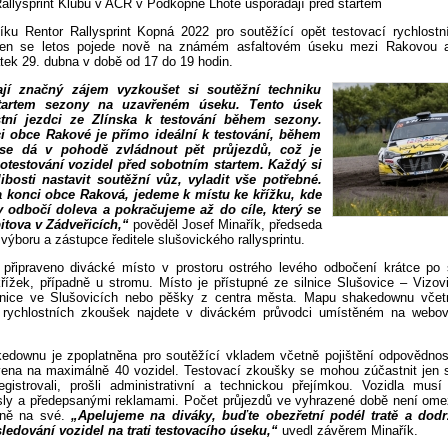
Rallysprint Klubu v AČR v Podkopné Lhotě uspořádají před startem
níku Rentor Rallysprint Kopná 2022 pro soutěžící opět testovací rychlostn
en se letos pojede nově na známém asfaltovém úseku mezi Rakovou a
tek 29. dubna v době od 17 do 19 hodin.
jí značný zájem vyzkoušet si soutěžní techniku
startem sezony na uzavřeném úseku. Tento úsek
stní jezdci ze Zlínska k testování během sezony.
i obce Rakové je přímo ideální k testování, během
se dá v pohodě zvládnout pět průjezdů, což je
 otestování vozidel před sobotním startem. Každý si
bosti nastavit soutěžní vůz, vyladit vše potřebné.
a konci obce Raková, jedeme k místu ke křížku, kde
y odbočí doleva a pokračujeme až do cíle, který se
itova v Zádveřicích,“
pověděl Josef Minařík, předseda
výboru a zástupce ředitele slušovického rallysprintu.
 připraveno divácké místo v prostoru ostrého levého odbočení krátce po 
řížek, případně u stromu. Místo je přístupné ze silnice Slušovice – Vizovi
anice ve Slušovicích nebo pěšky z centra města. Mapu shakedownu včet
 rychlostních zkoušek najdete v diváckém průvodci umístěném na webov
edownu je zpoplatněna pro soutěžící vkladem včetně pojištění odpovědnost
ovena na maximálně 40 vozidel. Testovací zkoušky se mohou zúčastnit jen so
gistrovali, prošli administrativní a technickou přejímkou. Vozidla mus
ísly a předepsanými reklamami. Počet průjezdů ve vyhrazené době není omez
dně na své.
„Apelujeme na diváky, buďte obezřetní podél tratě a dodrž
edování vozidel na trati testovacího úseku,“
uvedl závěrem Minařík.