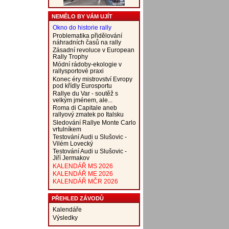
NEMĚLO BY VÁM UJÍT
Okno do historie rally
Problematika přidělování
náhradních časů na rally
Zásadní revoluce v European
Rally Trophy
Módní rádoby-ekologie v
rallysportové praxi
Konec éry mistrovství Evropy
pod křídly Eurosportu
Rallye du Var - soutěž s
velkým jménem, ale...
Roma di Capitale aneb
rallyový zmatek po Italsku
Sledování Rallye Monte Carlo
vrtulníkem
Testování Audi u Slušovic -
Vilém Lovecký
Testování Audi u Slušovic -
Jiří Jermakov
KALENDÁŘ MS 2026
KALENDÁŘ ME 2026
KALENDÁŘ MČR 2026
PŘEHLED ZÁVODŮ
Kalendáře
Výsledky