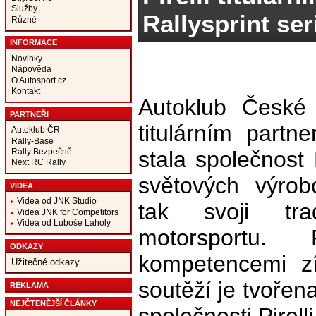
Služby
Rallysprint ser
Různé
INFORMACE
Novinky
Nápověda
O Autosport.cz
Kontakt
Autoklub České 
PARTNEŘI
titulárním partn
Autoklub ČR
Rally-Base
Rally Bezpečně
stala společnost 
Next RC Rally
světových výrob
VIDEA
Videa od JNK Studio
tak svoji tra
Videa JNK for Competitors
Videa od Luboše Laholy
motorsportu.
ODKAZY
kompetencemi zí
Užitečné odkazy
soutěží je tvořen
REKLAMA
NEJČTENĚJŠÍ ČLÁNKY