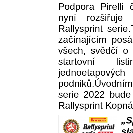
Podpora Pirelli
nyní rozšiřuje 
Rallysprint serie
začínajícím pos
všech, svědčí o
startovní lis
jednoetapový
podniků.Úvodním 
serie 2022 bude
Rallysprint Kopn
„S
sl