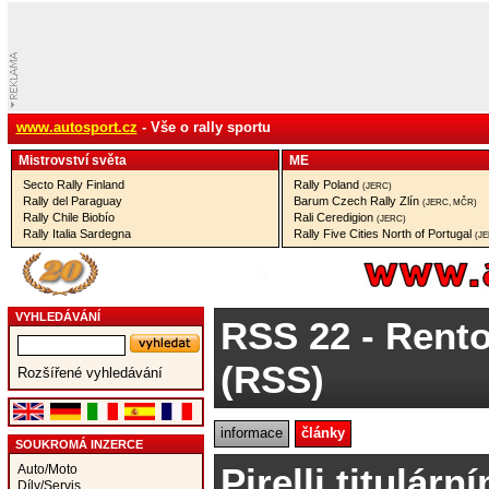
www.autosport.cz
- Vše o rally sportu
Mistrovství­ světa
ME
Secto Rally Finland
Rally Poland
(JERC)
Rally del Paraguay
Barum Czech Rally Zlín
(JERC, MČR)
Rally Chile Biobío
Rali Ceredigion
(JERC)
Rally Italia Sardegna
Rally Five Cities North of Portugal
(J
VYHLEDÁVÁNÍ
RSS 22
- Rento
(RSS)
Rozšířené vyhledávání
informace
články
SOUKROMÁ INZERCE
Pirelli titulár
Auto/Moto
Díly/Servis