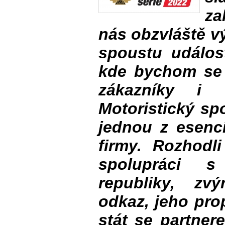
za
nás obzvláště v
spoustu událos
kde bychom se 
zákazníky i o
Motoristický sp
jednou z esenc
firmy. Rozhodli
spolupráci 
republiky, zvý
odkaz, jeho pro
stát se partner