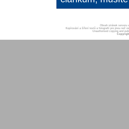
Obsah stránek serveru
Kopírování a šíření textů a fotografií pro jinou ne
Unauthorised copying and publis
Copyrigh