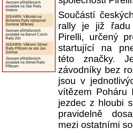
společnosti Pirelli
Seznam přihlášených
posádek na Star Rally
Historic
Součástí českých
SOUHRN: Vítězství na
Bohemia Rally vybojoval
rally je již řad
Dominik Stříteský
Seznam přihlášených
Pirelli, určený 
posádek na Barum Czech
Rally Zlín
startující na pn
SOUHRN: Vítězem Silmet
Rally Příbram se stal Jan
Dohnal
této značky. 
Seznam přihlášených
posádek na Silmet Rally
Příbram
závodníky bez ro
jsou v jednotliv
vítězem Poháru P
jezdec z hloubi s
pravidelně dos
mezi ostatními so