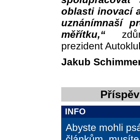
oblasti inovací
uznánímnaší pr
měřítku,“
zdůra
prezident Autokl
Jakub Schimme
Příspěv
INFO
Abyste mohli ps
článkům, musíte 