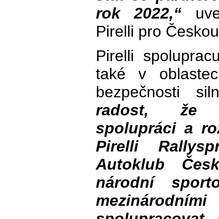
rok 2022,“
uved
Pirelli pro Česko
Pirelli spolupra
také v oblaste
bezpečnosti si
radost, že 
spolupráci a ro
Pirelli Rallys
Autoklub Česk
národní sport
mezinárodními
spolupracovat