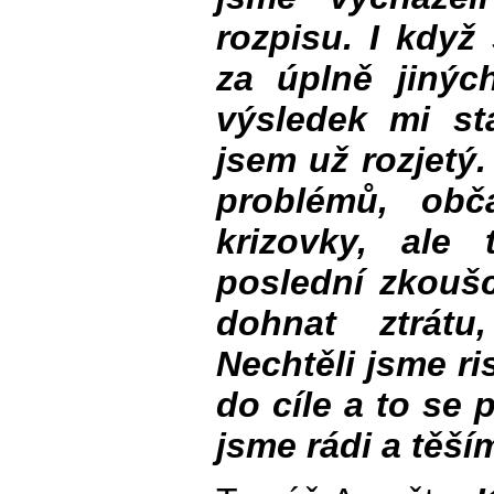
rozpisu. I když
za úplně jinýc
výsledek mi st
jsem už rozjetý
problémů, obč
krizovky, ale
poslední zkoušc
dohnat ztrátu
Nechtěli jsme ri
do cíle a to se 
jsme rádi a těší