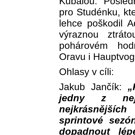
Kubalou. Posled
pro Studénku, kte
lehce poškodil 
výraznou ztrát
pohárovém hod
Oravu i Hauptvog
Ohlasy v cíli:
Jakub Jančík:
„
jedny z nej
nejkrásnější
sprintové sez
dopadnout lép