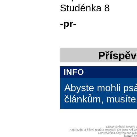
Studénka 8
-pr-
Příspěv
INFO
Abyste mohli ps
článkům, musíte 
Obsah stránek serveru
Kopírování a šíření textů a fotografií pro jinou ne
Unauthorised copying and publis
Copyrigh