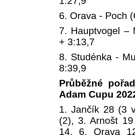
1:27,9
6. Orava - Poch 
7. Hauptvogel –
+ 3:13,7
8. Studénka - M
8:39,9
Průběžné pořa
Adam Cupu 202
1. Jančík 28 (3 
(2), 3. Arnošt 19
14, 6. Orava 12