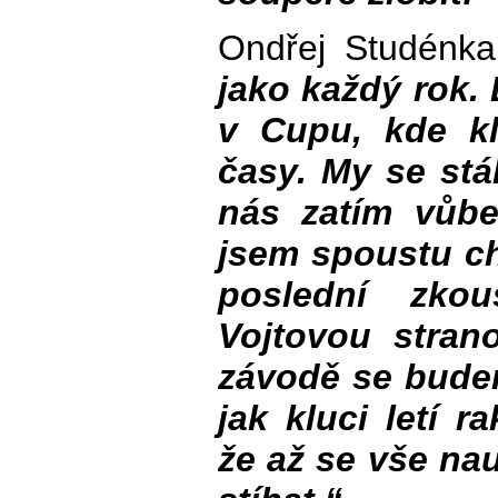
Ondřej Studénk
jako každý rok.
v Cupu, kde kl
časy. My se stá
nás zatím vůbe
jsem spoustu c
poslední zko
Vojtovou stran
závodě se budem
jak kluci letí r
že až se vše na