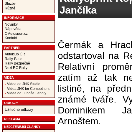
Služby
Jančíka
Různé
INFORMACE
Novinky
Nápověda
O Autosport.cz
Kontakt
Čermák a Hrac
PARTNEŘI
odstartoval na R
Autoklub ČR
Rally-Base
Rally Bezpečně
Relativní promě
Next RC Rally
zatím až tak ne
VIDEA
Videa od JNK Studio
listině, na před
Videa JNK for Competitors
Videa od Luboše Laholy
známé tváře. Vy
ODKAZY
Dominikem J
Užitečné odkazy
Arnoštem.
REKLAMA
NEJČTENĚJŠÍ ČLÁNKY