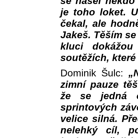
se našel někdo 
je toho loket. 
čekal, ale hodn
Jakeš. Těším se
kluci dokážou
soutěžích, které
Dominik Šulc:
„
zimní pauze těši
že se jedná o
sprintových zá
velice silná. P
nelehký cíl, p