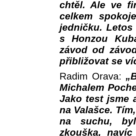
chtěl. Ale ve f
celkem spokoje
jedničku. Leto
s Honzou Kuba
závod od závo
přibližovat se v
Radim Orava:
„B
Michalem Poch
Jako test jsme 
na Valašce. Tím,
na suchu, by
zkouška, naví