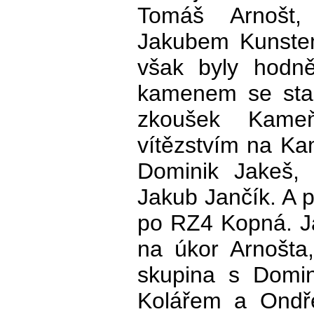
Tomáš Arnošt,
Jakubem Kunste
však byly hodně
kamenem se stal
zkoušek Kame
vítězstvím na Ka
Dominik Jakeš, 
Jakub Jančík. A p
po RZ4 Kopná. J
na úkor Arnošta,
skupina s Domi
Kolářem a Ondř