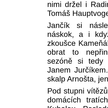
nimi držel i Rad
Tomáš Hauptvoge
Jančík si násl
náskok, a i kdy
zkoušce Kameňák
obrat to nepřin
sezóně si tedy 
Janem Jurčíkem.
skalp Arnošta, jenž
Pod stupni vítězů
domácích tratíc