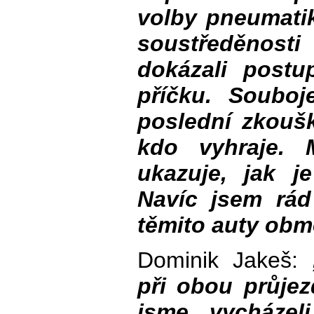
volby pneumatik
soustředěnos
dokázali postu
příčku. Souboj
poslední zkoušk
kdo vyhraje. 
ukazuje, jak 
Navíc jsem rád
těmito auty obm
Dominik Jakeš:
při obou průj
jsme vycházel