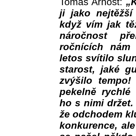
Tomáš Arnošt:
„
ji jako nejtěžší
když vím jak tě
náročnost pře
ročnících nám 
letos svítilo sl
starost, jaké g
zvýšilo tempo! 
pekelně rychlé
ho s nimi držet
že odchodem klu
konkurence, ale