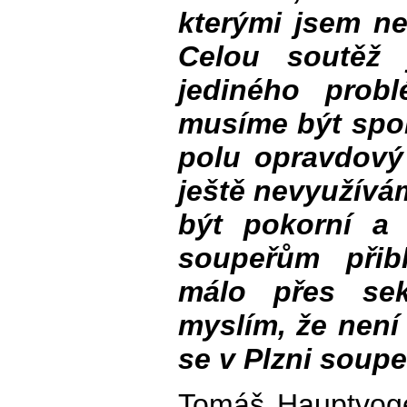
kterými jsem n
Celou soutěž 
jediného prob
musíme být spok
polu opravdový
ještě nevyužívá
být pokorní a
soupeřům přibl
málo přes sek
myslím, že není
se v Plzni soupe
Tomáš Hauptvog