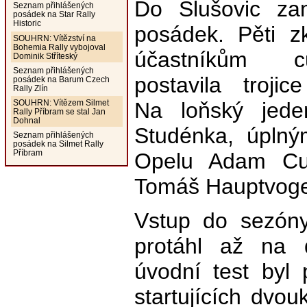
Do Slušovic za
Seznam přihlášených
posádek na Star Rally
Historic
posádek. Pěti z
SOUHRN: Vítězství na
Bohemia Rally vybojoval
účastníkům 
Dominik Stříteský
Seznam přihlášených
postavila trojic
posádek na Barum Czech
Rally Zlín
Na loňský jede
SOUHRN: Vítězem Silmet
Rally Příbram se stal Jan
Dohnal
Studénka, úplný
Seznam přihlášených
posádek na Silmet Rally
Příbram
Opelu Adam Cu
Tomáš Hauptvoge
Vstup do sezóny
protáhl až na d
úvodní test byl 
startujících dvou