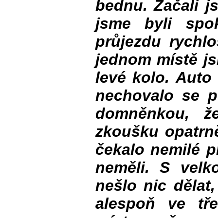
bednu. Začali j
jsme byli spo
průjezdu rychl
jednom místě js
levé kolo. Auto
nechovalo se p
domněnkou, ž
zkoušku opatrně
čekalo nemilé p
neměli. S velk
nešlo nic dělat
alespoň ve tře