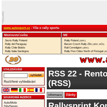
www.autosport.cz
- Vše o rally sportu
Mistrovství­ světa
ME
Secto Rally Finland
Rally Poland
(JERC)
Rally del Paraguay
Barum Czech Rally Zlín
(JERC, MČR)
Rally Chile Biobío
Rali Ceredigion
(JERC)
Rally Italia Sardegna
Rally Five Cities North of Portugal
(J
VYHLEDÁVÁNÍ
RSS 22
- Rento
(RSS)
Rozšířené vyhledávání
informace
články
SOUKROMÁ INZERCE
Rallysprint Ko
Auto/Moto
Díly/Servis