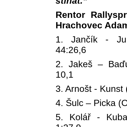
stíhat.“
Rentor Rallysp
Hrachovec Ada
1. Jančík - J
44:26,6
2. Jakeš – Baď
10,1
3. Arnošt - Kuns
4. Šulc – Picka 
5. Kolář - Kub