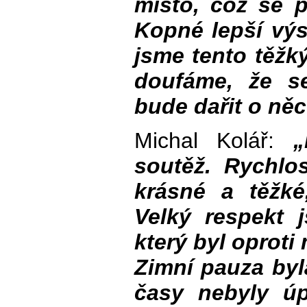
místo, což se p
Kopné lepší výs
jsme tento těžký
doufáme, že s
bude dařit o něc
Michal Kolář:
soutěž. Rychlo
krásné a těžké
Velký respekt
který byl oprot
Zimní pauza byl
časy nebyly úp