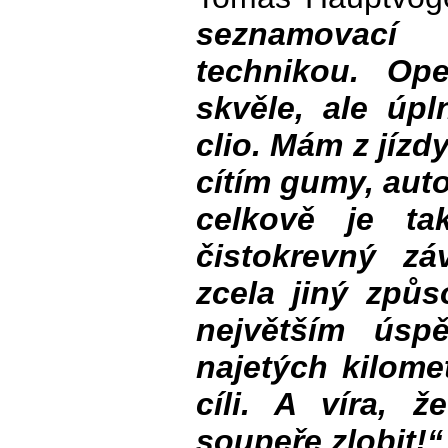
seznamovací
technikou. Op
skvěle, ale úpl
clio. Mám z jízd
cítím gumy, auto
celkově je ta
čistokrevný zá
zcela jiný způs
největším úsp
najetých kilome
cíli. A víra, 
soupeře zlobit!“