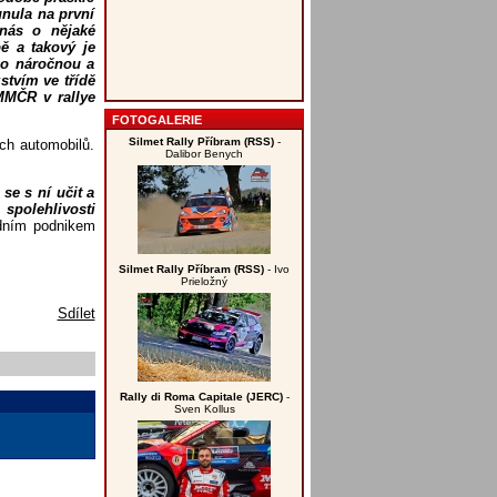
unula na první
 nás o nějaké
pě a takový je
lo náročnou a
stvím ve třídě
 MMČR v rallye
FOTOGALERIE
Silmet Rally Příbram (RSS)
-
ch automobilů.
Dalibor Benych
se s ní učit a
 spolehlivosti
edním podnikem
Silmet Rally Příbram (RSS)
- Ivo
Prieložný
Sdílet
Rally di Roma Capitale (JERC)
-
Sven Kollus