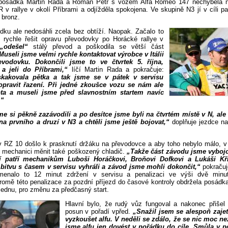
posádka Martin Rada a Roman Petr s vozem Alfa Romeo 147 nechyběla 
 rallye v okolí Příbrami a odjížděla spokojena. Ve skupině N3 jí v cíli pat
 bronz.
dku ale nedosáhli zcela bez obtíží. Naopak. Začalo to
i rychle řešit opravu převodovky po Horácké rallye v
e
„odešel“
stálý převod a poškodila se větší část
Museli jsme velmi rychle kontaktovat výrobce v Itálii
evodovku. Dokončili jsme to ve čtvrtek 5. října,
 a jeli do Příbrami,“
líčí Martin Rada a pokračuje:
kakovala pětka a tak jsme se v pátek v servisu
 opravit řazení. Při jedné zkoušce vozu se nám ale
ota a museli jsme před slavnostním startem navíc
.“
e si pěkně zazávodili a po desítce jsme byli na čtvrtém místě v N, ale 
 na prvního a druzí v N3 a chtěli jsme ještě bojovat,“
doplňuje jezdce n
v RZ 10 došlo k prasknutí držáku na převodovce a aby toho nebylo málo, 
i mechanici měnit také poškozený chladič.
„Takže část závodu jsme vybojo
 patří mechanikům Luboši Horáčkovi, Broňovi Dofkovi a Lukáši Křiv
bitvu s časem v servisu vyhráli a závod jsme mohli dokončit,“
pokračuj
enalo to 12 minut zdržení v servisu a penalizaci ve výši dvě minut
romě této penalizace za pozdní příjezd do časové kontroly obdržela posádk
jednu, pro změnu za předčasný start.
Hlavní bylo, že rudý vůz fungoval a nakonec přišel 
posun v pořadí vpřed.
„Snažil jsem se alespoň zaje
vyzkoušet alfu. V neděli se zdálo, že se nic moc ne
jsme alfu jen dovést v pořádku do cíle. Smůla v 