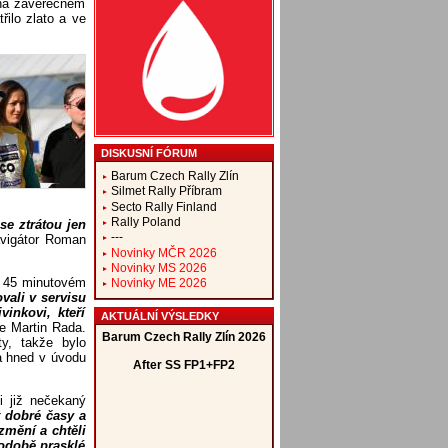
na závěrečném
řilo zlato a ve
DISKUSNÍ FÓRUM
Barum Czech Rally Zlín
Silmet Rally Příbram
Secto Rally Finland
Rally Poland
se ztrátou jen
---
avigátor Roman
Novinky MČR 2026
Novinky MS 2026
v 45 minutovém
Novinky ME 2026
vali v servisu
inkovi, kteří
AKTUÁLNÍ VÝSLEDKY
e Martin Rada.
y, takže bylo
a hned v úvodu
i již nečekaný
t dobré časy a
změní a chtěli
podobě prasklé