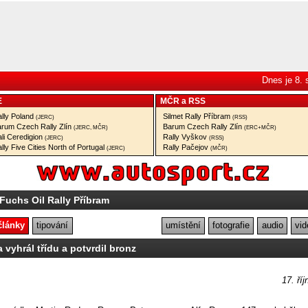
Dnes je 8.
E
MČR
a
RSS
lly Poland
Silmet Rally Příbram
(JERC)
(RSS)
rum Czech Rally Zlín
Barum Czech Rally Zlín
(JERC, MČR)
(ERC+MČR)
li Ceredigion
Rally Vyškov
(JERC)
(RSS)
lly Five Cities North of Portugal
Rally Pačejov
(JERC)
(MČR)
Fuchs Oil Rally Příbram
články
tipování
umístění
fotografie
audio
vid
 vyhrál třídu a potvrdil bronz
17. ří