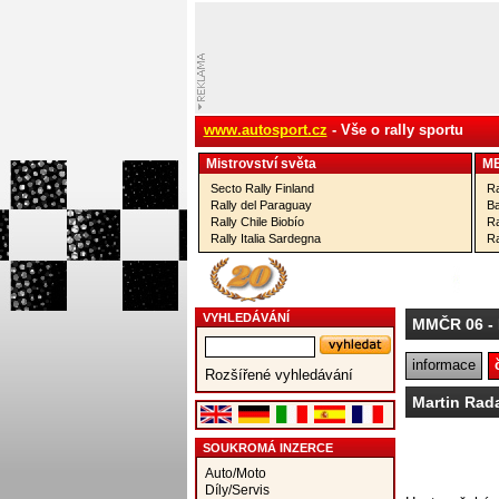
www.autosport.cz
- Vše o rally sportu
Mistrovství­ světa
M
Secto Rally Finland
Ra
Rally del Paraguay
Ba
Rally Chile Biobío
Ra
Rally Italia Sardegna
Ra
VYHLEDÁVÁNÍ
MMČR 06
- 
informace
Rozšířené vyhledávání
Martin Rada
SOUKROMÁ INZERCE
Auto/Moto
Díly/Servis