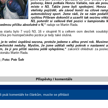
poloosy, která potkala Honzu Vaňáče, nás ale pos
místo v N3. Takže jsme byli spokojeni. Honza
vteřinky pojížděl, ale závod končí na cílové ram
automobilový sport. Jsme rádi, že se nám podaři
rychlou Příbram dokončit a uzavřít tak sezónu vítěz
N3, potvrdit si celkově třetí pozici v šampionátu
 sedmou příčku absolutně v N,“
raduje se Martin Rada.
na startu bylo 7 vozů N3, 16 v skupině N a celkem osm desítek soudobý
íčka pro hustopečského jezdce je tedy také slušná.
je to velmi úspěšná sezona, protože jedeme s alfou první rok. Musíme 
technické neduhy. Myslím, že jsme udělali velký pokrok v nastavení a
, že ji pro příští sezónu ještě vylepšíme,“
zakončil ohlédnutí za posl
pionátu Martin Rada.
; Foto: Petr Šefr
Příspěvky / komentáře
i psát komentáře ke článkům, musíte se přihlásit