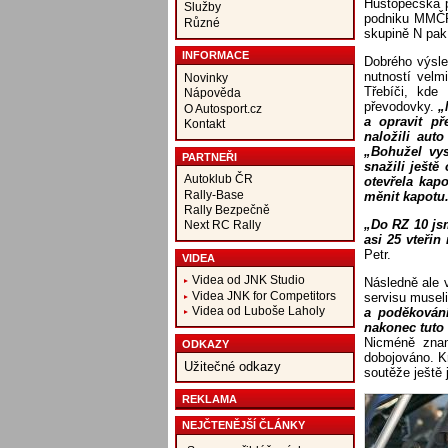
Hustopečská 
Služby
podniku MMČR v
Různé
skupině N pak
INFORMACE
Dobrého výsle
nutností velm
Novinky
Třebíči, kd
Nápověda
převodovky.
„
O Autosport.cz
a opravit př
Kontakt
naložili auto
„Bohužel vys
PARTNEŘI
snažili ještě
Autoklub ČR
otevřela kap
Rally-Base
měnit kapotu
Rally Bezpečně
„Do RZ 10 jsm
Next RC Rally
asi 25 vteřin
Petr.
VIDEA
Videa od JNK Studio
Následně ale 
Videa JNK for Competitors
servisu musel
Videa od Luboše Laholy
a poděkování
nakonec tuto 
Nicméně znam
ODKAZY
dobojováno. K
Užitečné odkazy
soutěže ještě 
REKLAMA
NEJČTENĚJŠÍ ČLÁNKY