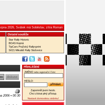
 srpna 2026, Svátek má Soběslav, zítra Roman
Ostatní­ soutěže
Star Rally Historic
BOAS Kopná
TipCars Pražský Rallysprint
Síť21 Mikuláš Rally Slušovice
PŘIHLÁŠENÍ
JMÉNO
:
nebo registrační číslo
eo
diskuse
HESLO:
Zapomněl jsem heslo.
Chci získat plný přístup.
jna 2006 • 00:30
Nastavit domovskou stránku!