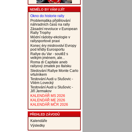
NEMĚLO BY VÁM UJÍT
Okno do historie rally
Problematika přidělování
náhradních časů na rally
Zásadní revoluce v European
Rally Trophy
Módní rádoby-ekologie v
rallysportové praxi
Konec éry mistrovství Evropy
pod křídly Eurosportu
Rallye du Var - soutěž s
velkým jménem, ale...
Roma di Capitale aneb
rallyový zmatek po Italsku
Sledování Rallye Monte Carlo
vrtulníkem
Testování Audi u Slušovic -
Vilém Lovecký
Testování Audi u Slušovic -
Jiří Jermakov
KALENDÁŘ MS 2026
KALENDÁŘ ME 2026
KALENDÁŘ MČR 2026
PŘEHLED ZÁVODŮ
Kalendáře
Výsledky