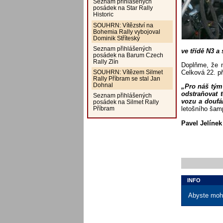
Seznam přihlášených
posádek na Star Rally
Historic
SOUHRN: Vítězství na
Bohemia Rally vybojoval
Dominik Stříteský
Seznam přihlášených
ve třídě N3 a
posádek na Barum Czech
Rally Zlín
Doplňme, že 
Celková 22. př
SOUHRN: Vítězem Silmet
Rally Příbram se stal Jan
Dohnal
„Pro náš tým 
odstraňovat 
Seznam přihlášených
vozu a doufám
posádek na Silmet Rally
letošního šam
Příbram
Pavel Jelínek 
INFO
Abyste mohl