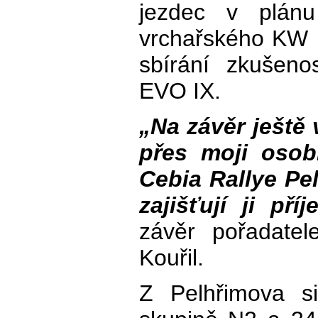
jezdec v plánu
vrchařského KW 
sbírání zkušeno
EVO IX.
„Na závěr ještě 
přes moji osob
Cebia Rallye Pe
zajišťují ji příj
závěr pořadatel
Kouřil.
Z Pelhřimova si