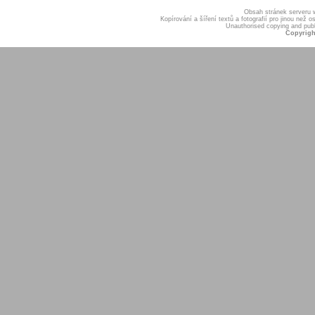
Obsah stránek serveru
Kopírování a šíření textů a fotografií pro jinou ne
Unauthorised copying and publis
Copyrigh