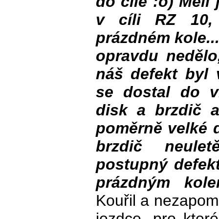
do cíle :o) Měli
v cíli RZ 10,
prázdném kole...
opravdu nedělo
náš defekt byl 
se dostal do v
disk a brzdič 
poměrně velké dí
brzdič neule
postupný defekt
prázdným kole
Kouřil a nezapom
jezdce, pro kter