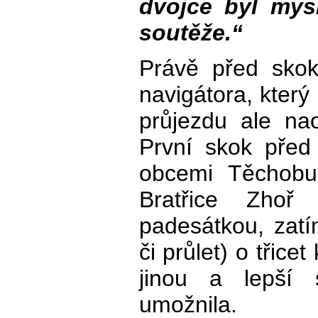
dvojce byl mys
soutěže.“
Právě před skok
navigátora, který
průjezdu ale nao
První skok před
obcemi Těchobu
Bratřice Zhoř
padesátkou, zatí
či průlet) o třicet
jinou a lepší s
umožnila.