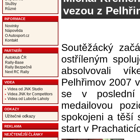
Služby
vezou z Pelhři
Různé
INFORMACE
Novinky
Nápověda
O Autosport.cz
Kontakt
Soutěžácký začá
PARTNEŘI
ostříleným spol
Autoklub ČR
Rally-Base
Rally Bezpečně
absolvovali ví
Next RC Rally
Pelhřimov 2007 v
VIDEA
Videa od JNK Studio
se v poslední
Videa JNK for Competitors
Videa od Luboše Laholy
medailovou pozi
ODKAZY
spokojeni a těší 
Užitečné odkazy
start v Prachaticí
REKLAMA
NEJČTENĚJŠÍ ČLÁNKY