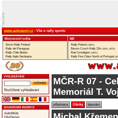
www.autosport.cz
- Vše o rally sportu
Mistrovství­ světa
ME
Secto Rally Finland
Rally Poland
(JERC)
Rally del Paraguay
Barum Czech Rally Zlín
(JERC, MČR)
Rally Chile Biobío
Rali Ceredigion
(JERC)
Rally Italia Sardegna
Rally Five Cities North of Portugal
(J
VYHLEDÁVÁNÍ
MČR-R 07
- Ce
Memoriál T. Vo
Rozšířené vyhledávání
informace
články
tipování
SOUKROMÁ INZERCE
Michal Křemen
Auto/Moto
Díly/Servis