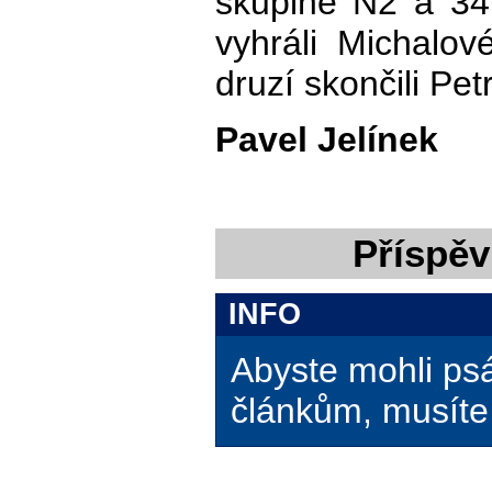
skupině N2 a 34.
vyhráli Michalo
druzí skončili Pe
Pavel Jelínek
Příspěv
INFO
Abyste mohli ps
článkům, musíte 