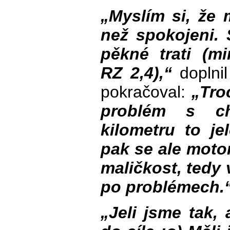
„Myslím si, že 
než spokojeni. 
pěkné trati (
RZ 2,4),“
doplnil
pokračoval:
„Tro
problém s ch
kilometru to je
pak se ale motor
maličkost, tedy
po problémech.
„Jeli jsme tak,