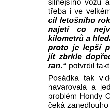
silnějšího vozu a
třeba i ve velké
cíl letošního rok
najetí co nej
kilometrů a hled
proto je lepší 
jít zbrkle dopř
ran.“
potvrdil tak
Posádka tak vid
havarovala a jed
problém Hondy Civ
čeká zanedlouho 