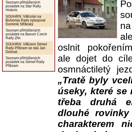
P
Seznam přihlášených
posádek na Star Rally
Historic
so
SOUHRN: Vítězství na
Bohemia Rally vybojoval
na
Dominik Stříteský
Seznam přihlášených
al
posádek na Barum Czech
Rally Zlín
oslnit pokoření
SOUHRN: Vítězem Silmet
Rally Příbram se stal Jan
Dohnal
ale dojet do cíl
Seznam přihlášených
posádek na Silmet Rally
Příbram
osmnáctiletý je
„Tratě byly vce
úseky, které se 
třeba druhá e
dlouhé rovinky
charakterem n