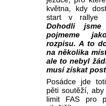
května, kdy dost
start v rally
Dohodli jsme
pojmeme jako
rozpisu. A to d
na několika mís
ale to nebyl žá
musí získat pos
Posádce jde toti
pěti soutěží, aby
limit FAS pro 