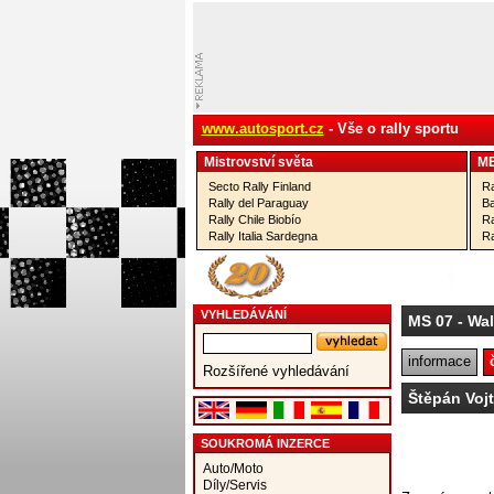
www.autosport.cz
- Vše o rally sportu
Mistrovství­ světa
M
Secto Rally Finland
Ra
Rally del Paraguay
Ba
Rally Chile Biobío
Ra
Rally Italia Sardegna
Ra
VYHLEDÁVÁNÍ
MS 07
- Wa
informace
Rozšířené vyhledávání
Štěpán Vojt
SOUKROMÁ INZERCE
Auto/Moto
Díly/Servis