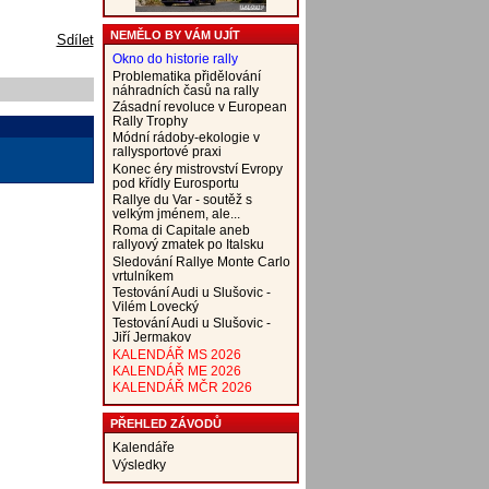
NEMĚLO BY VÁM UJÍT
Sdílet
Okno do historie rally
Problematika přidělování
náhradních časů na rally
Zásadní revoluce v European
Rally Trophy
Módní rádoby-ekologie v
rallysportové praxi
Konec éry mistrovství Evropy
pod křídly Eurosportu
Rallye du Var - soutěž s
velkým jménem, ale...
Roma di Capitale aneb
rallyový zmatek po Italsku
Sledování Rallye Monte Carlo
vrtulníkem
Testování Audi u Slušovic -
Vilém Lovecký
Testování Audi u Slušovic -
Jiří Jermakov
KALENDÁŘ MS 2026
KALENDÁŘ ME 2026
KALENDÁŘ MČR 2026
PŘEHLED ZÁVODŮ
Kalendáře
Výsledky