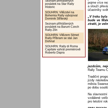
Seznam přihlášených
pojme více ne
posádek na Star Rally
a slouží přev
Historic
účastníky svět
SOUHRN: Vítězství na
Bohemia Rally vybojoval
„V Irsku byla
Dominik Stříteský
bude ve Wale
Seznam přihlášených
ztratit, je v
posádek na Barum Czech
Rally Zlín
SOUHRN: Vítězem Silmet
Rally Příbram se stal Jan
Dohnal
SOUHRN: Rally di Roma
Capitale vyhrál premiérově
Roberto Dapra
jezdcům, ne
Rally Teamu C
Tradiční progr
jízdy následo
města Swansea
po dobu soutě
Na slavnostní
vzdálené velš
pro letošní rok