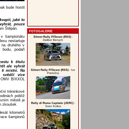
ak bude hostit
vapit, jaké to
vyhrát, pouze
ám Štěpán.
FOTOGALERIE
l v šampionátu
Silmet Rally Příbram (RSS)
-
Dalibor Benych
esu nestartuje
 na druhého v
t bodu, podaří
estu k titulu
ít ale vyhrát
Silmet Rally Příbram (RSS)
- Ivo
ti místní. Na
Prieložný
á svědčí více
ot OMV BIXXOL
eční tréninkové
odinách poblíž
avním městě je
Rally di Roma Capitale (JERC)
-
h zkoušek.
Sven Kollus
esát kilometrů
ovace šampionů