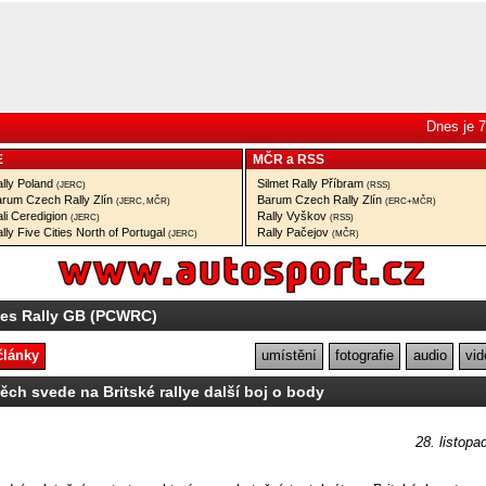
Dnes je 7
E
MČR
a
RSS
lly Poland
Silmet Rally Příbram
(JERC)
(RSS)
rum Czech Rally Zlín
Barum Czech Rally Zlín
(JERC, MČR)
(ERC+MČR)
li Ceredigion
Rally Vyškov
(JERC)
(RSS)
lly Five Cities North of Portugal
Rally Pačejov
(JERC)
(MČR)
les Rally GB (PCWRC)
články
umístění
fotografie
audio
vid
ěch svede na Britské rallye další boj o body
28. listopa