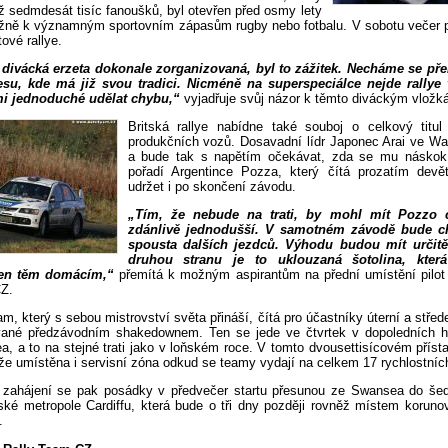
ž sedmdesát tisíc fanoušků, byl otevřen před osmy lety
ážně k významným sportovním zápasům rugby nebo fotbalu. V sobotu večer p
ové rallye.
 divácká erzeta dokonale zorganizovaná, byl to zážitek. Necháme se přek
su, kde má již svou tradici. Nicméně na superspeciálce nejde rallye 
elmi jednoduché udělat chybu,“
vyjadřuje svůj názor k těmto diváckým vložk
Britská rallye nabídne také souboj o celkový titu
produkčních vozů. Dosavadní lídr Japonec Arai ve Wal
a bude tak s napětím očekávat, zda se mu náskok
pořadí Argentince Pozza, který čítá prozatím devě
udržet i po skončení závodu.
„Tím, že nebude na trati, by mohl mít Pozzo c
zdánlivě jednodušší. V samotném závodě bude cht
spousta dalších jezdců. Výhodu budou mít určitě 
druhou stranu je to uklouzaná šotolina, kter
jen těm domácím,“
přemítá k možným aspirantům na přední umístění pil
Z.
am, který s sebou mistrovství světa přináší, čítá pro účastníky úterní a střed
vané předzávodním shakedownem. Ten se jede ve čtvrtek v dopoledních h
, a to na stejné trati jako v loňském roce. V tomto dvousettisícovém příst
že umístěna i servisní zóna odkud se teamy vydají na celkem 17 rychlostníc
 zahájení se pak posádky v předvečer startu přesunou ze Swansea do šed
ské metropole Cardiffu, která bude o tři dny později rovněž místem korun
.