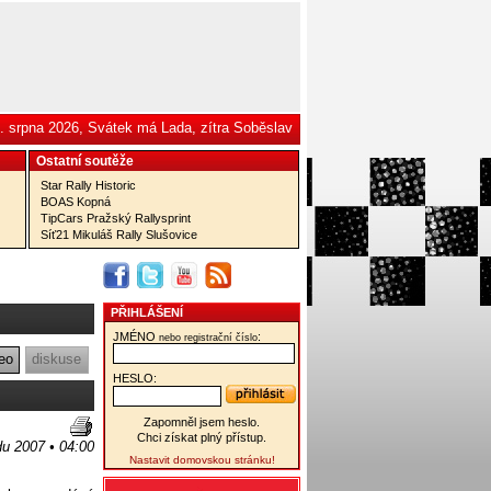
. srpna 2026, Svátek má Lada, zítra Soběslav
Ostatní­ soutěže
Star Rally Historic
BOAS Kopná
TipCars Pražský Rallysprint
Síť21 Mikuláš Rally Slušovice
PŘIHLÁŠENÍ
JMÉNO
:
nebo registrační číslo
eo
diskuse
HESLO:
Zapomněl jsem heslo.
Chci získat plný přístup.
du 2007 • 04:00
Nastavit domovskou stránku!