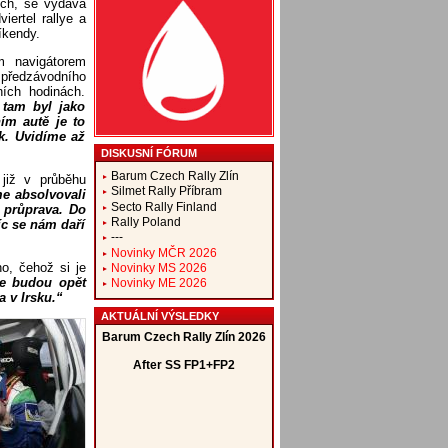
ech, se vydává
rtel rallye a
íkendy.
m navigátorem
 předzávodního
ních hodinách.
 tam byl jako
ním autě je to
ak. Uvidíme až
DISKUSNÍ FÓRUM
Barum Czech Rally Zlín
 již v průběhu
Silmet Rally Příbram
me absolvovali
Secto Rally Finland
á průprava. Do
Rally Poland
íc se nám daří
---
Novinky MČR 2026
o, čehož si je
Novinky MS 2026
e budou opět
Novinky ME 2026
 v Irsku.“
AKTUÁLNÍ VÝSLEDKY