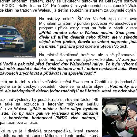
dním letošním startem, který se uskuteční tentokrát na Britských ostrov
BIXXOL Rally Teamu CZ. Po úspěšných vystoupeních na rakouské Waldvie
ude klání na tratích ve Walesu již třetím soutěžním startem za uplynulé čtyři v
Na ostrovy odletěl Štěpán Vojtěch spolu se svý
Michalem Ernstem v pondělí podvečer Po absolvování
programu přijde ostrý start na řadu v pátek v ran
„Příliš mnoho toho o Walesu nevím. Sice jsem
divák už tuším dvakrát nebo třikrát, ale v závod
stejně něco jiného, člověk to vnímá naprosto jin
na místě,“
přiznává před odletem Štěpán Vojtěch.
Na místní šotolinové tratě se ale pilně připravoval
podzimu, což nyní vnímá jako velké plus:
„V září js
é Vodě a pak také před čtrnácti dny Waldviertel rallye. To byla výborn
ak měli usedat s daleko větší jistotou a mít i dobré nastavení auta. Nav
závodech zrychlovat a přidávat i na spolehlivosti.“
eká na tratích v okolí velšských měst Swansea a Cardiff nic jednoduchéh
 jedné ze tří českých posádek, které se na startu objeví.
„Podmínky sic
é, ale každopádně daleko jednoznačnější než loterie, která se odehrávala
dzimní výsledky by posádka se startovním číslem 49
a také na rozlučce s letošním ročníkem seriálu
světa ve Walesu.
„Páté místo z Irské rallye bychom
 i zde. To by nám pak ve výsledku mělo umožnit
e v konečném hodnocení PWRC více nahoru,“
ěpán teamové ambice.
ské rallye je i divácká superspeciálka, která zavede
diffu na místní stadion Millenium. Tento unikát, který