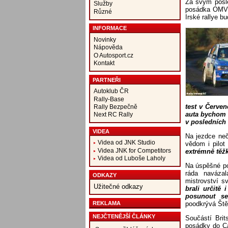
Za svým posle
Služby
posádka OMV 
Různé
Irské rallye b
INFORMACE
Novinky
Nápověda
O Autosport.cz
Kontakt
PARTNEŘI
Autoklub ČR
Rally-Base
test v Červen
Rally Bezpečně
auta bychom t
Next RC Rally
v posledních 
VIDEA
Na jezdce neč
Videa od JNK Studio
vědom i pilot
Videa JNK for Competitors
extrémně těžk
Videa od Luboše Laholy
Na úspěšné po
ráda navázal
ODKAZY
mistrovství 
Užitečné odkazy
brali určitě
posunout s
REKLAMA
poodkrývá Št
NEJČTENĚJŠÍ ČLÁNKY
Součástí Brit
posádky do Car